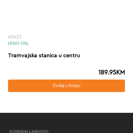
60423
LEGO City
Tramvajska stanica u centru
189.95
KM
Dodaj u korpu
KORISNI LINKOVI: