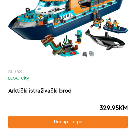
60368
LEGO City
Arktički istraživački brod
329.95
KM
Dodaj u korpu