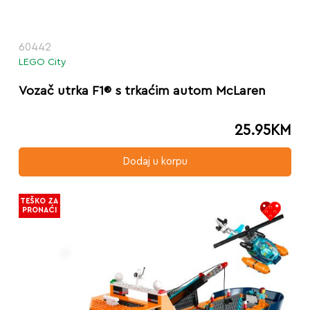
60442
LEGO City
Vozač utrka F1® s trkaćim autom McLaren
25.95
KM
Dodaj u korpu
TEŠKO ZA
PRONAĆI