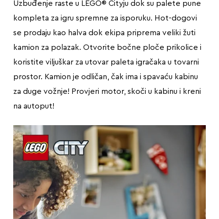
Uzbuđenje raste u LEGO® Cityju dok su palete pune
kompleta za igru ​​spremne za isporuku. Hot-dogovi
se prodaju kao halva dok ekipa priprema veliki žuti
kamion za polazak. Otvorite bočne ploče prikolice i
koristite viljuškar za utovar paleta igračaka u tovarni
prostor. Kamion je odličan, čak ima i spavaću kabinu
za duge vožnje! Provjeri motor, skoči u kabinu i kreni
na autoput!