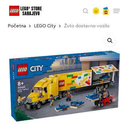
account
Skip
Menu
to
search
main
Početna
LEGO City
Žuto dostavno vozilo
content