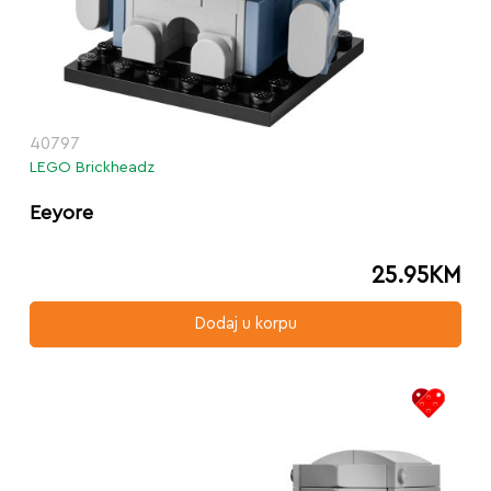
40797
LEGO Brickheadz
Eeyore
25.95
KM
Dodaj u korpu