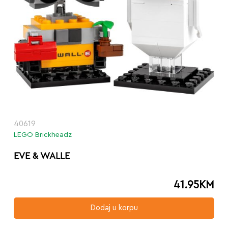
40619
LEGO Brickheadz
EVE & WALLE
41.95
KM
Dodaj u korpu