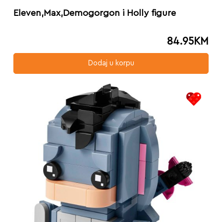
Eleven,Max,Demogorgon i Holly figure
84.95
KM
Dodaj u korpu