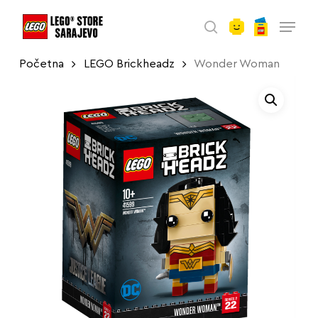
account
Skip
Menu
to
search
main
Početna
LEGO Brickheadz
Wonder Woman
content