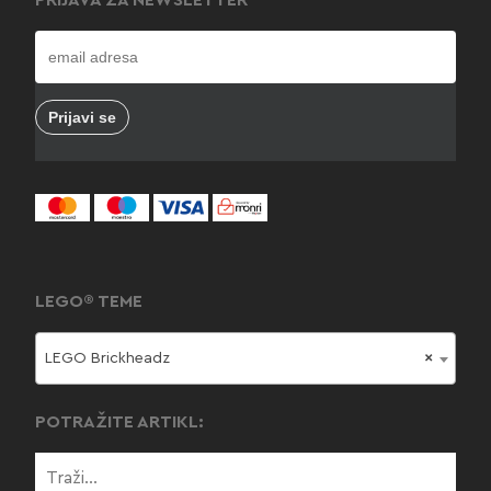
PRIJAVA ZA NEWSLETTER
LEGO® TEME
LEGO Brickheadz
×
POTRAŽITE ARTIKL: