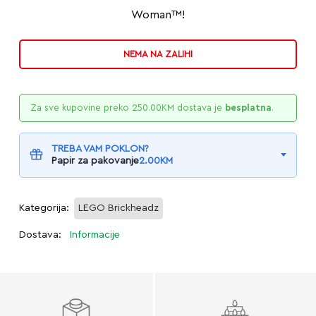
Woman™!
NEMA NA ZALIHI
Za sve kupovine preko
250.00
KM
dostava je
besplatna
.
TREBA VAM POKLON?
Papir za pakovanje
2.00
KM
Kategorija:
LEGO Brickheadz
Dostava:
Informacije