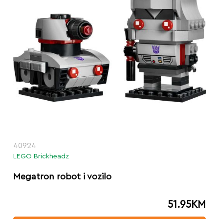
40924
LEGO Brickheadz
Megatron robot i vozilo
51.95
KM