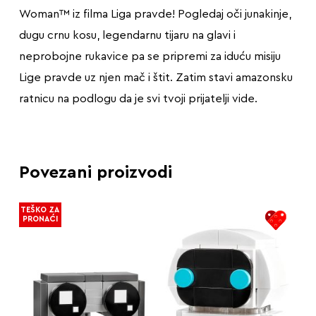
Woman™ iz filma Liga pravde! Pogledaj oči junakinje,
dugu crnu kosu, legendarnu tijaru na glavi i
neprobojne rukavice pa se pripremi za iduću misiju
Lige pravde uz njen mač i štit. Zatim stavi amazonsku
ratnicu na podlogu da je svi tvoji prijatelji vide.
Povezani proizvodi
TEŠKO ZA
PRONAĆI