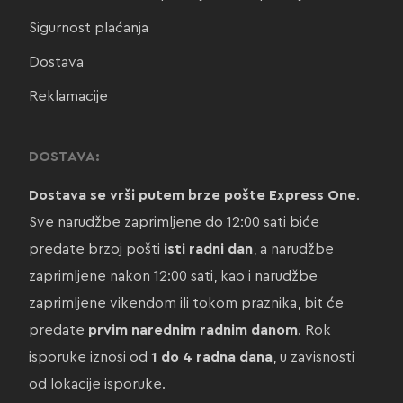
Sigurnost plaćanja
Dostava
Reklamacije
DOSTAVA:
Dostava se vrši putem brze pošte Express One
.
Sve narudžbe zaprimljene do 12:00 sati biće
predate brzoj pošti
isti radni dan
, a narudžbe
zaprimljene nakon 12:00 sati, kao i narudžbe
zaprimljene vikendom ili tokom praznika, bit će
predate
prvim narednim radnim danom
. Rok
isporuke iznosi od
1 do 4 radna dana
, u zavisnosti
od lokacije isporuke.