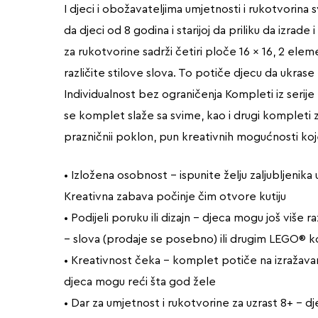
I djeci i obožavateljima umjetnosti i rukotvorina
da djeci od 8 godina i starijoj da priliku da izrad
za rukotvorine sadrži četiri ploče 16 x 16, 2 ele
različite stilove slova. To potiče djecu da ukrase 
Individualnost bez ograničenja Kompleti iz serije
se komplet slaže sa svime, kao i drugi kompleti 
prazničnii poklon, pun kreativnih mogućnosti koje
• Izložena osobnost – ispunite želju zaljubljeni
Kreativna zabava počinje čim otvore kutiju
• Podijeli poruku ili dizajn – djeca mogu još vi
– slova (prodaje se posebno) ili drugim LEGO® 
• Kreativnost čeka – komplet potiče na izražavanje
djeca mogu reći šta god žele
• Dar za umjetnost i rukotvorine za uzrast 8+ – d