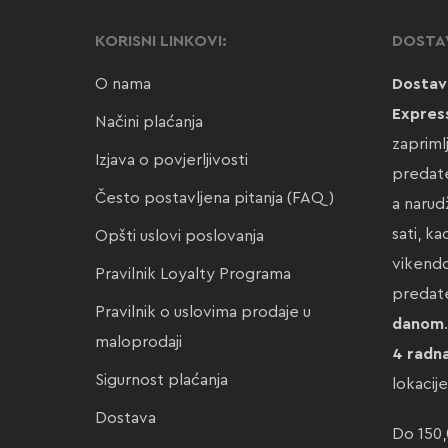
KORISNI LINKOVI:
DOSTA
O nama
Dostav
Expres
Načini plaćanja
zapriml
Izjava o povjerljivosti
predate
Često postavljena pitanja (FAQ)
a narud
sati, k
Opšti uslovi poslovanja
vikendo
Pravilnik Loyalty Programa
preda
Pravilnik o uslovima prodaje u
danom
maloprodaji
4 radn
Sigurnost plaćanja
lokacij
Dostava
Do 150,