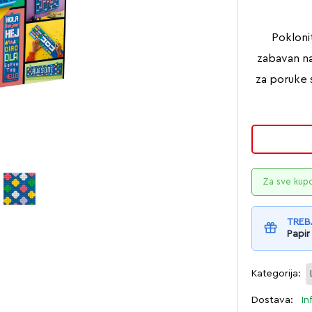
Pokloni
zabavan na
za poruke s
Za sve kup
TREB
Papir
Kategorija:
Dostava:
In