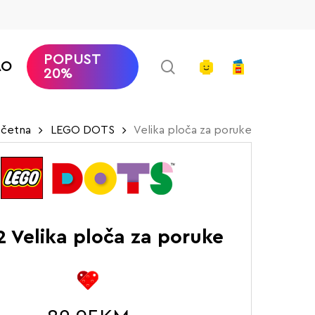
POPUST
search
account
AO
20%
četna
LEGO DOTS
Velika ploča za poruke
2 Velika ploča za poruke