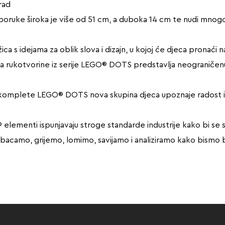
rad
poruke široka je više od 51 cm, a duboka 14 cm te nudi mnogo 
ižica s idejama za oblik slova i dizajn, u kojoj će djeca pronaći
a rukotvorine iz serije LEGO® DOTS predstavlja neograničenu
 komplete LEGO® DOTS nova skupina djeca upoznaje radost igre
elementi ispunjavaju stroge standarde industrije kako bi se si
camo, grijemo, lomimo, savijamo i analiziramo kako bismo bil