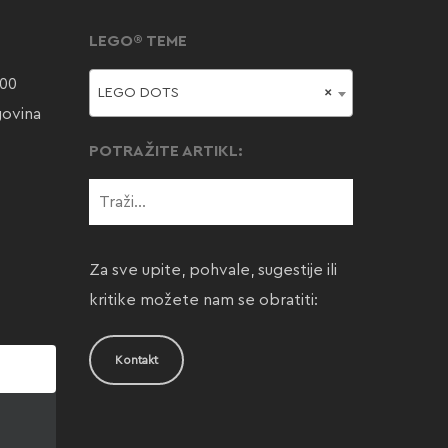
LEGO® TEME
000
LEGO DOTS
×
govina
POTRAŽITE ARTIKL:
Za sve upite, pohvale, sugestije ili
kritike možete nam se obratiti:
Kontakt