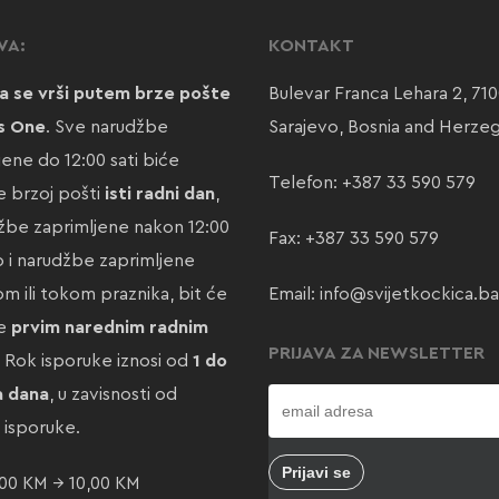
VA:
KONTAKT
a se vrši putem brze pošte
Bulevar Franca Lehara 2, 71
s One
. Sve narudžbe
Sarajevo, Bosnia and Herze
jene do 12:00 sati biće
Telefon:
+387 33 590 579
 brzoj pošti
isti radni dan
,
žbe zaprimljene nakon 12:00
Fax: +387 33 590 579
ao i narudžbe zaprimljene
m ili tokom praznika, bit će
Email:
info@svijetkockica.ba
te
prvim narednim radnim
PRIJAVA ZA NEWSLETTER
. Rok isporuke iznosi od
1 do
a dana
, u zavisnosti od
e isporuke.
00 KM → 10,00 KM