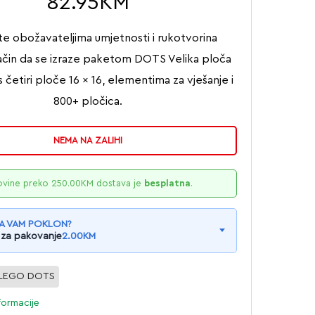
82.95
KM
te obožavateljima umjetnosti i rukotvorina
čin da se izraze paketom DOTS Velika ploča
 četiri ploče 16 x 16, elementima za vješanje i
800+ pločica.
NEMA NA ZALIHI
ovine preko
250.00
KM
dostava je
besplatna
.
A VAM POKLON?
 za pakovanje
2.00
KM
LEGO DOTS
formacije