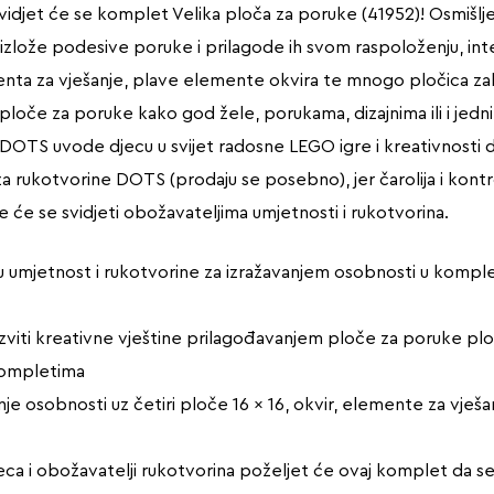
 svidjet će se komplet Velika ploča za poruke (41952)! Osmišl
e i izlože podesive poruke i prilagode ih svom raspoloženju, int
menta za vješanje, plave elemente okvira te mnogo pločica zaba
ploče za poruke kako god žele, porukama, dizajnima ili i jednim 
 DOTS uvode djecu u svijet radosne LEGO igre i kreativnosti d
za rukotvorine DOTS (prodaju se posebno), jer čarolija i kontr
 će se svidjeti obožavateljima umjetnosti i rukotvorina.
ka u umjetnost i rukotvorine za izražavanjem osobnosti u kom
še razviti kreativne vještine prilagođavanjem ploče za poruk
kompletima
 osobnosti uz četiri ploče 16 x 16, okvir, elemente za vješanje
jeca i obožavatelji rukotvorina poželjet će ovaj komplet da se 