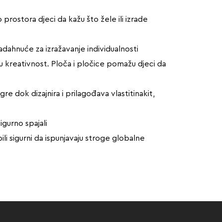
prostora djeci da kažu što žele ili izrade
 nadahnuće za izražavanje individualnosti
 kreativnost. Ploča i pločice pomažu djeci da
 dok dizajnira i prilagođava vlastitinakit,
gurno spajali
i sigurni da ispunjavaju stroge globalne