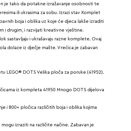
jen je tako da potakne izražavanje osobnosti te
eresima ili ukrasima za sobu. Izrazi stav Komplet
vnih boja i oblika uz koje će djeca lakše izraditi
i drugim, i razvijati kreativne vještine.
ok sastavljaju i ukrašavaju razne komplete. Ovaj
ola dolaze iz dječje mašte. Vrećica je zabavan
pletu LEGO® DOTS Velika ploča za poruke (41952).
e pločicama iz kompleta 41950 Mnogo DOTS dijelova
 i 800+ pločica različitih boja i oblika kojima
mogu izraziti na različite načine. Zabavan je