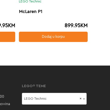
LEGO Technic
McLaren P1
9.95
KM
899.95
KM
Dodaj u korpu
LEGO® TEME
000
LEGO Technic
×
govina