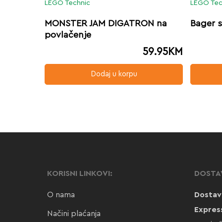
LEGO Technic
LEGO Tec
MONSTER JAM DIGATRON na
Bager 
povlačenje
59.95
KM
Dodaj u korpu
KORISNI LINKOVI:
DOSTA
O nama
Dostav
Expres
Načini plaćanja