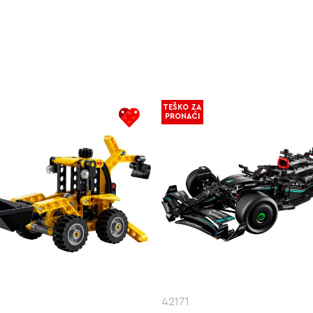
TEŠKO ZA
PRONAĆI
42171