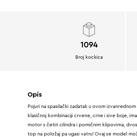
1094
Broj kockica
Opis
Pojuri na spasilački zadatak u ovom izvanredno
klasičnoj kombinaciji crvene, crne i sive boje, im
motor s četiri cilindra i pomičnim klipovima, dvo
top na položaj pa ugasi vatru! Ovaj se model može