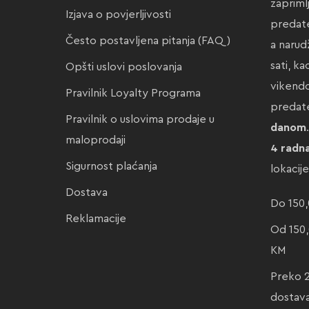
zapriml
Izjava o povjerljivosti
predate
Često postavljena pitanja (FAQ)
a narud
sati, k
Opšti uslovi poslovanja
vikendo
Pravilnik Loyalty Programa
preda
Pravilnik o uslovima prodaje u
danom
maloprodaji
4 radn
Sigurnost plaćanja
lokacij
Dostava
Do 150,
Reklamacije
Od 150,
KM
Preko 
dostav