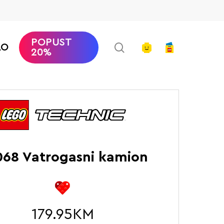
POPUST
search
account
AO
20%
Početna
LEGO Technic
Vatrogasni kamion
68 Vatrogasni kamion
179.95
KM