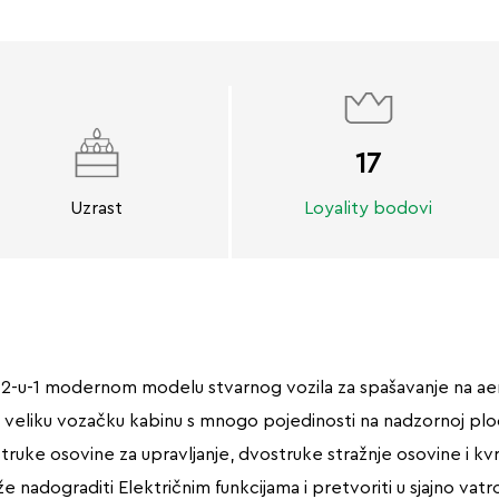
17
Uzrast
Loyality bodovi
m 2-u-1 modernom modelu stvarnog vozila za spašavanje na ae
a veliku vozačku kabinu s mnogo pojedinosti na nadzornoj ploči,
struke osovine za upravljanje, dvostruke stražnje osovine i kv
 nadograditi Električnim funkcijama i pretvoriti u sjajno vatr