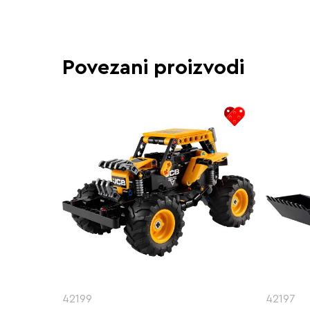
Povezani proizvodi
42199
42197