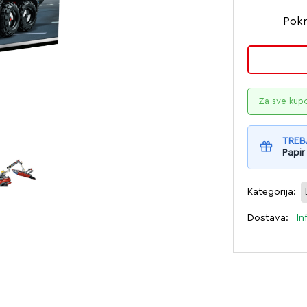
Pokr
Za sve kup
TREB
Papir
Kategorija:
Dostava:
In