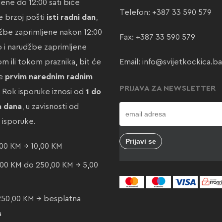
jene do 12:00 sati biće
Telefon:
+387 33 590 579
 brzoj pošti
isti radni dan
,
žbe zaprimljene nakon 12:00
Fax: +387 33 590 579
ao i narudžbe zaprimljene
m ili tokom praznika, bit će
Email:
info@svijetkockica.ba
te
prvim narednim radnim
PRIJAVA ZA NEWSLETTER
. Rok isporuke iznosi od
1 do
a dana
, u zavisnosti od
e isporuke.
00 KM → 10,00 KM
00 KM do 250,00 KM → 5,00
250,00 KM → besplatna
a