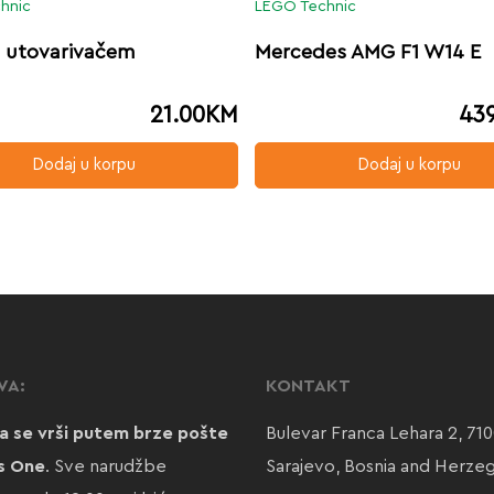
hnic
LEGO Technic
s utovarivačem
Mercedes AMG F1 W14 E
21.00
KM
43
Dodaj u korpu
Dodaj u korpu
VA:
KONTAKT
a se vrši putem brze pošte
Bulevar Franca Lehara 2, 71
s One
. Sve narudžbe
Sarajevo, Bosnia and Herze