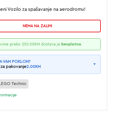
eni Vozilo za spašavanje na aerodromu!
NEMA NA ZALIHI
ovine preko
250.00
KM
dostava je
besplatna
.
A VAM POKLON?
 za pakovanje
2.00
KM
LEGO Technic
formacije