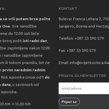
VA:
KONTAKT
a se vrši putem brze pošte
Bulevar Franca Lehara 2, 71
s One
. Sve narudžbe
Sarajevo, Bosnia and Herze
jene do 12:00 sati biće
Telefon:
+387 33 590 579
 brzoj pošti
isti radni dan
,
žbe zaprimljene nakon 12:00
Fax: +387 33 590 579
ao i narudžbe zaprimljene
m ili tokom praznika, bit će
Email:
info@svijetkockica.ba
te
prvim narednim radnim
PRIJAVA ZA NEWSLETTER
. Rok isporuke iznosi od
1 do
a dana
, u zavisnosti od
e isporuke.
00 KM → 10,00 KM