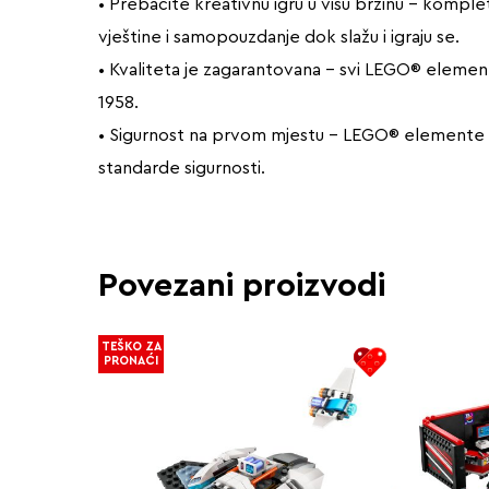
• Prebacite kreativnu igru u višu brzinu – komplet
vještine i samopouzdanje dok slažu i igraju se.
• Kvaliteta je zagarantovana – svi LEGO® elementi 
1958.
• Sigurnost na prvom mjestu – LEGO® elemente ba
standarde sigurnosti.
Povezani proizvodi
TEŠKO ZA
PRONAĆI