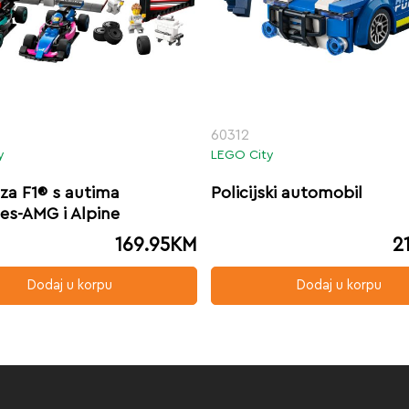
60312
y
LEGO City
za F1® s autima
Policijski automobil
es-AMG i Alpine
169.95
KM
2
Dodaj u korpu
Dodaj u korpu