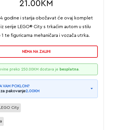
21.00
KM
4 godine i starija obožavat će ovaj komplet
 iz serije LEGO® City s trkaćim autom u stilu
 1 te figuricama mehaničara i vozača utrka.
NEMA NA ZALIHI
ovine preko
250.00
KM
dostava je
besplatna
.
A VAM POKLON?
 za pakovanje
2.00
KM
LEGO City
la