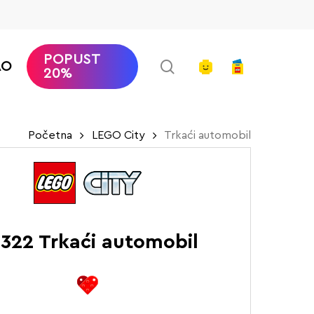
POPUST
search
account
AO
20%
Početna
LEGO City
Trkaći automobil
322 Trkaći automobil