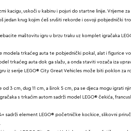
mi kacigu, uskoči u kabinu i pojuri do startne linije. Vrijem
š jedan krug kojim ćeš srušiti rekorde i osvoji pobjednički tro
prebacite maštovitu igru u brzu traku uz komplet igračaka LEG
anje modela trkaćeg auta te pobjednički pokal, alat i figurice v
model trkaćeg auta dok ga slažu, a onda staviti vozača iza uprav
u iz serije LEGO® City Great Vehicles može biti poklon za rođ
iše od 3 cm, dug 11 cm, a širok 5 cm, pa se djeca mogu igrati nj
igračaka s trkaćim autom sadrži model LEGO® čekića, francus
+ sadrži element LEGO® početničke kockice, slikovni priručnik
.