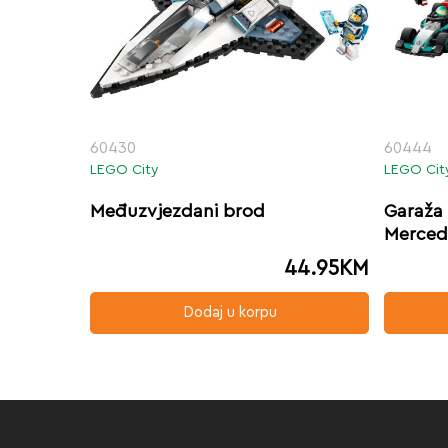
60430
60444
LEGO City
LEGO Cit
Međuzvjezdani brod
Garaža 
Merced
44.95
KM
Dodaj u korpu