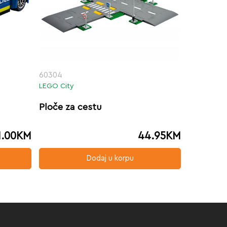
60304
LEGO City
Ploče za cestu
1.00
KM
44.95
KM
Dodaj u korpu