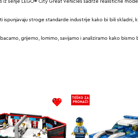
i iz serije LEGO® City Great Vehicles sadrže realistične modele
ispunjavaju stroge standarde industrije kako bi bili skladni, k
camo, grijemo, lomimo, savijamo i analiziramo kako bismo bil
TEŠKO ZA
PRONAĆI