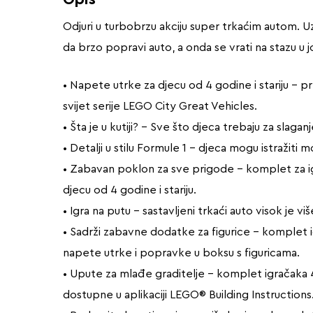
Odjuri u turbobrzu akciju super trkaćim autom. Uz
da brzo popravi auto, a onda se vrati na stazu u jo
• Napete utrke za djecu od 4 godine i stariju – 
svijet serije LEGO City Great Vehicles.
• Šta je u kutiji? – Sve što djeca trebaju za slag
• Detalji u stilu Formule 1 – djeca mogu istražiti 
• Zabavan poklon za sve prigode – komplet za igr
djecu od 4 godine i stariju.
• Igra na putu – sastavljeni trkaći auto visok je v
• Sadrži zabavne dodatke za figurice – komplet 
napete utrke i popravke u boksu s figuricama.
• Upute za mlađe graditelje – komplet igračaka 4
dostupne u aplikaciji LEGO® Building Instructions