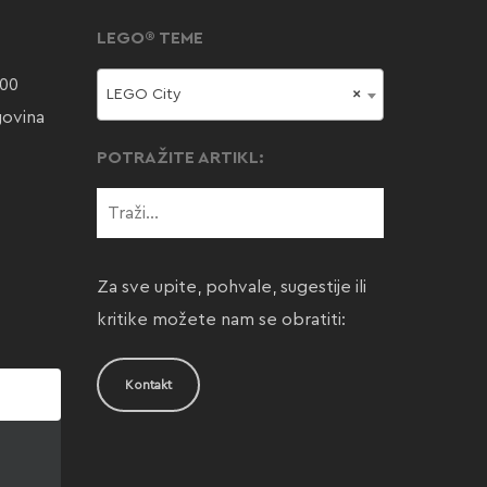
LEGO® TEME
000
LEGO City
×
govina
POTRAŽITE ARTIKL:
Za sve upite, pohvale, sugestije ili
kritike možete nam se obratiti:
Kontakt