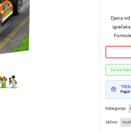
Djeca od 
igračaka
Formule
Za sve kup
TREB
Papir
Kategorija:
Slično:
Vozi