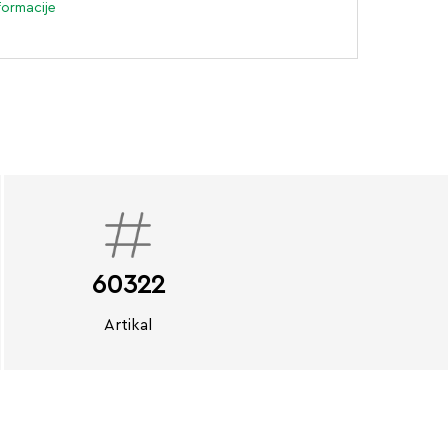
formacije
60322
Artikal