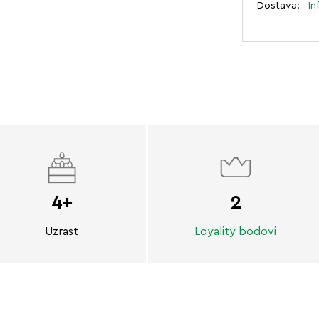
Dostava:
In
4+
2
Uzrast
Loyality bodovi