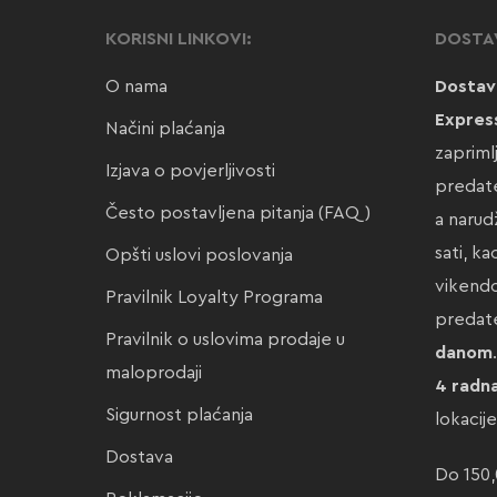
KORISNI LINKOVI:
DOSTA
O nama
Dostav
Expres
Načini plaćanja
zapriml
Izjava o povjerljivosti
predate
Često postavljena pitanja (FAQ)
a narud
sati, k
Opšti uslovi poslovanja
vikendo
Pravilnik Loyalty Programa
preda
Pravilnik o uslovima prodaje u
danom
maloprodaji
4 radn
Sigurnost plaćanja
lokacij
Dostava
Do 150,