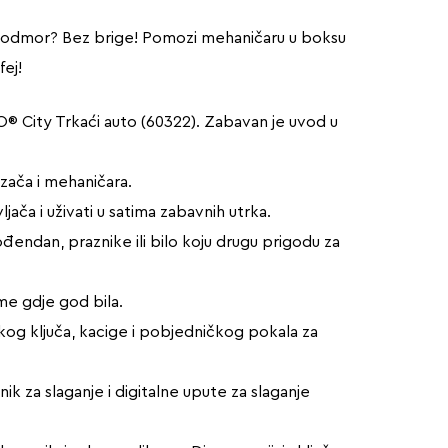
e za odmor? Bez brige! Pomozi mehaničaru u boksu
fej!
O® City Trkaći auto (60322). Zabavan je uvod u
ozača i mehaničara.
ljača i uživati u satima zabavnih utrka.
endan, praznike ili bilo koju drugu prigodu za
ime gdje god bila.
kog ključa, kacige i pobjedničkog pokala za
 za slaganje i digitalne upute za slaganje