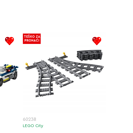
TEŠKO ZA
PRONAĆI
60238
LEGO City