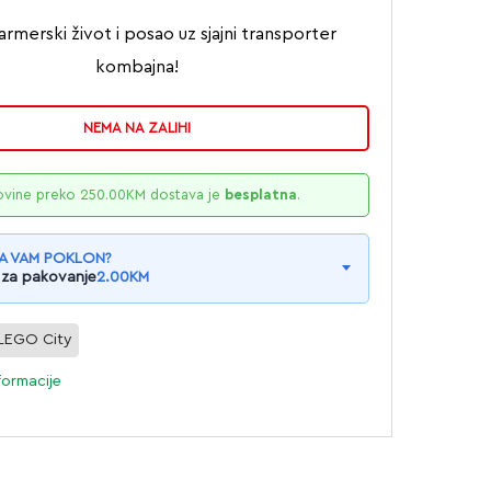
armerski život i posao uz sjajni transporter
kombajna!
NEMA NA ZALIHI
ovine preko
250.00
KM
dostava je
besplatna
.
A VAM POKLON?
 za pakovanje
2.00
KM
LEGO City
formacije