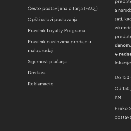
predate
Često postavljena pitanja (FAQ)
a narud
sati, k
Opšti uslovi poslovanja
vikendo
Pravilnik Loyalty Programa
preda
Pravilnik o uslovima prodaje u
danom
maloprodaji
4 radn
Sigurnost plaćanja
lokacij
Dostava
Do 150,
Reklamacije
Od 150,
KM
Preko 
dostav