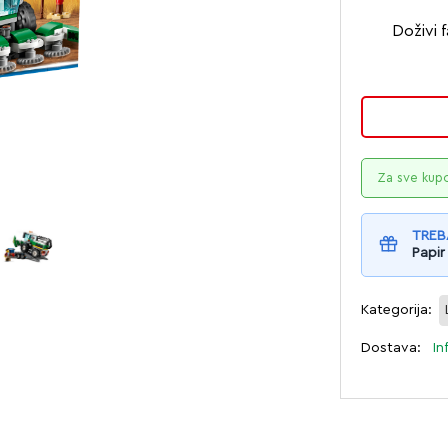
Doživi f
Za sve kup
TREB
Papir
Kategorija:
Dostava:
In