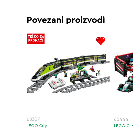
Povezani proizvodi
TEŠKO ZA
PRONAĆI
60337
60444
LEGO City
LEGO Cit