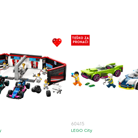
TEŠKO ZA
PRONAĆI
60415
y
LEGO City