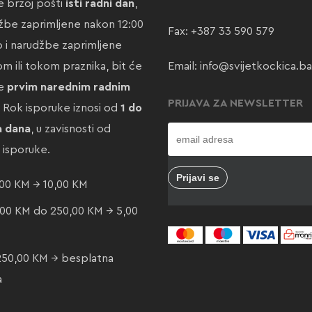
 brzoj pošti
isti radni dan
,
žbe zaprimljene nakon 12:00
Fax: +387 33 590 579
ao i narudžbe zaprimljene
m ili tokom praznika, bit će
Email:
info@svijetkockica.ba
te
prvim narednim radnim
PRIJAVA ZA NEWSLETTER
. Rok isporuke iznosi od
1 do
a dana
, u zavisnosti od
e isporuke.
00 KM → 10,00 KM
00 KM do 250,00 KM → 5,00
250,00 KM → besplatna
a