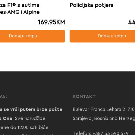
za F1® s autima
Policijska potjera
es-AMG i Alpine
169.95
KM
44
Dodaj u korpu
Dodaj u korpu
VA:
KONTAKT
a se vrši putem brze pošte
Bulevar Franca Lehara 2, 71
s One
. Sve narudžbe
Sarajevo, Bosnia and Herze
jene do 12:00 sati biće
Telefon:
+387 33 590 579