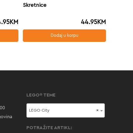
Skretnice
.95
KM
44.95
KM
Dodaj u korpu
LEGO® TEME
000
LEGO City
×
govina
POTRAŽITE ARTIKL: