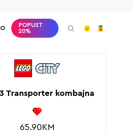
POPUST
search
account
AO
20%
Početna
LEGO City
Transporter kombajna
3 Transporter kombajna
65.90
KM