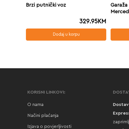
Brzi putnički voz
Garaža 
Merced
329.95
KM
Dodaj u korpu
KORISNI LINKOVI:
DOSTA
O nama
Dostav
Expres
Načini plaćanja
zapriml
Izjava o povjerljivosti