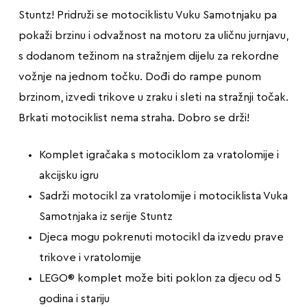
Stuntz! Pridruži se motociklistu Vuku Samotnjaku pa
pokaži brzinu i odvažnost na motoru za uličnu jurnjavu,
s dodanom težinom na stražnjem dijelu za rekordne
vožnje na jednom točku. Dođi do rampe punom
brzinom, izvedi trikove u zraku i sleti na stražnji točak.
Brkati motociklist nema straha. Dobro se drži!
Komplet igračaka s motociklom za vratolomije i
akcijsku igru
Sadrži motocikl za vratolomije i motociklista Vuka
Samotnjaka iz serije Stuntz
Djeca mogu pokrenuti motocikl da izvedu prave
trikove i vratolomije
LEGO® komplet može biti poklon za djecu od 5
godina i stariju