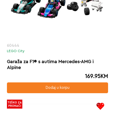
60444
LEGO City
Garaža za F1® s autima Mercedes-AMG i
Alpine
169.95
KM
Dodaj u korpu
TEŠKO ZA
PRONAĆI