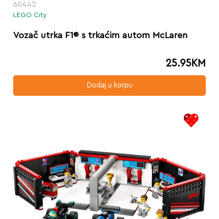
60442
LEGO City
Vozač utrka F1® s trkaćim autom McLaren
25.95
KM
Dodaj u korpu