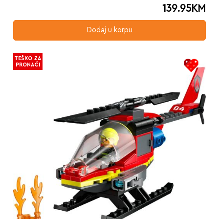
139.95
KM
Dodaj u korpu
TEŠKO ZA
PRONAĆI