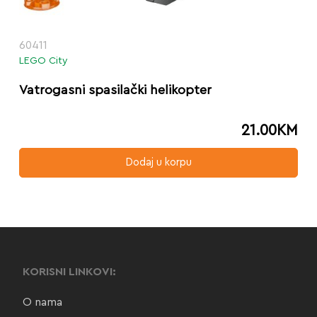
60411
LEGO City
Vatrogasni spasilački helikopter
21.00
KM
Dodaj u korpu
KORISNI LINKOVI:
O nama