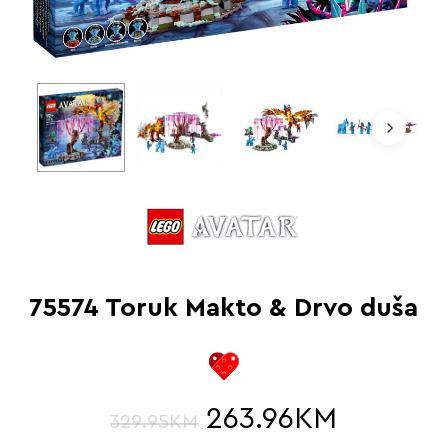
75574 Toruk Makto & Drvo duša
263.96
KM
329.95
KM