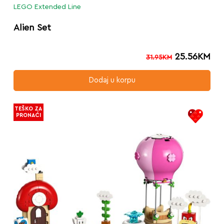
LEGO Extended Line
Alien Set
25.56
KM
31.95
KM
Dodaj u korpu
TEŠKO ZA
PRONAĆI