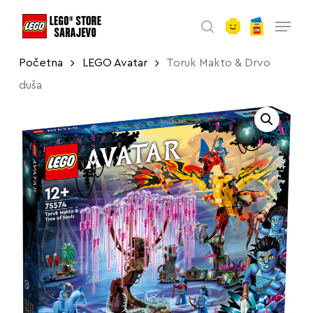
account
Skip
Menu
to
search
main
Početna
LEGO Avatar
Toruk Makto & Drvo
content
duša