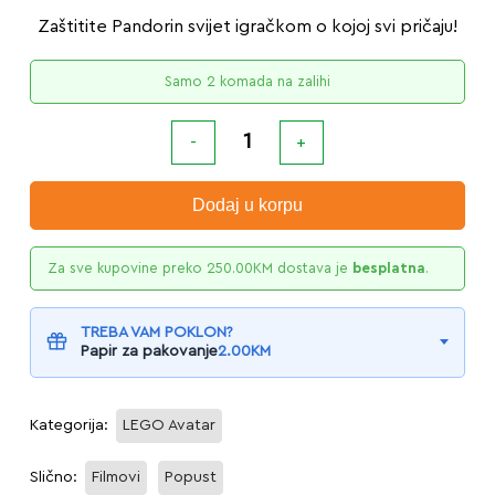
Zaštitite Pandorin svijet igračkom o kojoj svi pričaju!
Samo 2 komada na zalihi
Dodaj u korpu
Za sve kupovine preko
250.00
KM
dostava je
besplatna
.
TREBA VAM POKLON?
Papir za pakovanje
2.00
KM
Kategorija:
LEGO Avatar
Slično:
Filmovi
Popust