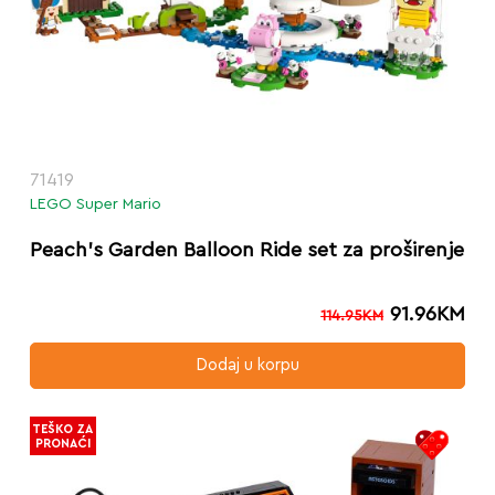
71419
LEGO Super Mario
Peach’s Garden Balloon Ride set za proširenje
91.96
KM
114.95
KM
Dodaj u korpu
TEŠKO ZA
PRONAĆI