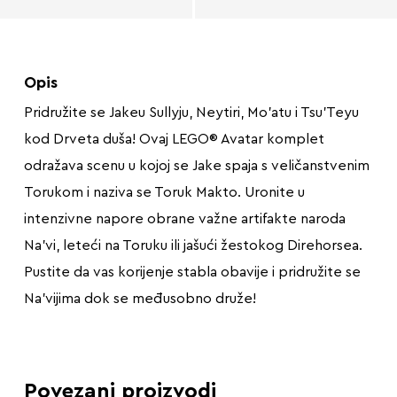
Opis
Pridružite se Jakeu Sullyju, Neytiri, Mo’atu i Tsu’Teyu
kod Drveta duša! Ovaj LEGO® Avatar komplet
odražava scenu u kojoj se Jake spaja s veličanstvenim
Torukom i naziva se Toruk Makto. Uronite u
intenzivne napore obrane važne artifakte naroda
Na’vi, leteći na Toruku ili jašući žestokog Direhorsea.
Pustite da vas korijenje stabla obavije i pridružite se
Na’vijima dok se međusobno druže!
Povezani proizvodi