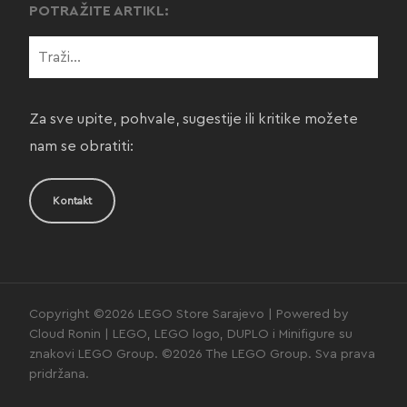
POTRAŽITE ARTIKL:
Za sve upite, pohvale, sugestije ili kritike možete
nam se obratiti:
Kontakt
Copyright ©2026 LEGO Store Sarajevo | Powered by
Cloud Ronin | LEGO, LEGO logo, DUPLO i Minifigure su
znakovi LEGO Group. ©2026 The LEGO Group. Sva prava
pridržana.