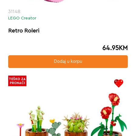
31148
LEGO Creator
Retro Roleri
64.95
KM
Dodaj u korpu
TEŠKO ZA
PRONAĆI