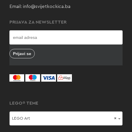
Email:
info@svijetkockica.ba
PRIJAVA ZA NEWSLETTER
LEGO® TEME
LEGO Art
×