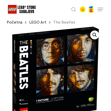
account
Skip
Menu
to
search
main
Početna
LEGO Art
The Beatles
content