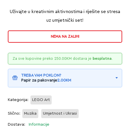
Uživajte u kreativnim aktivnostima i riješite se stresa
uz umjetnički set!
NEMA NA ZALIHI
Za sve kupovine preko
250.00
KM
dostava je
besplatna
.
TREBA VAM POKLON?
Papir za pakovanje
2.00
KM
Kategorija:
LEGO Art
Slično:
Muzika
Umjetnost i Ukrasi
Dostava:
Informacije