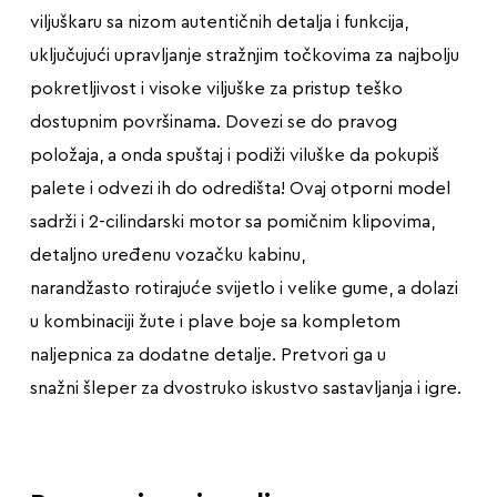
viljuškaru sa nizom autentičnih detalja i funkcija,
uključujući upravljanje stražnjim točkovima za najbolju
pokretljivost i visoke viljuške za pristup teško
dostupnim površinama. Dovezi se do pravog
položaja, a onda spuštaj i podiži viluške da pokupiš
palete i odvezi ih do odredišta! Ovaj otporni model
sadrži i 2-cilindarski motor sa pomičnim klipovima,
detaljno uređenu vozačku kabinu,
narandžasto rotirajuće svijetlo i velike gume, a dolazi
u kombinaciji žute i plave boje sa kompletom
naljepnica za dodatne detalje. Pretvori ga u
snažni šleper za dvostruko iskustvo sastavljanja i igre.