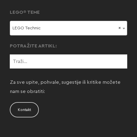
LEGO® TEME
LEGO Technic
×
POTRAŽITE ARTIKL:
Za sve upite, pohvale, sugestije ili kritike možete
nam se obratiti:
Kontakt