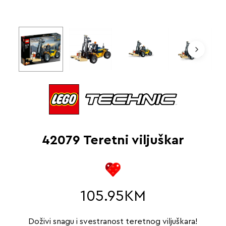
42079 Teretni viljuškar
105.95
KM
Doživi snagu i svestranost teretnog viljuškara!