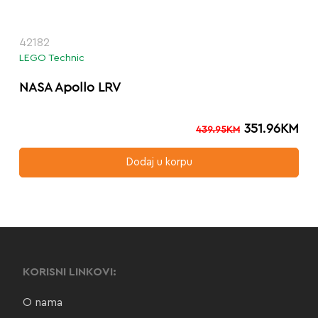
42182
LEGO Technic
NASA Apollo LRV
351.96
KM
439.95
KM
Dodaj u korpu
KORISNI LINKOVI:
O nama