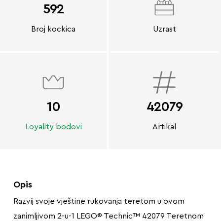
592
Broj kockica
Uzrast
10
42079
Loyality bodovi
Artikal
Opis
Razvij svoje vještine rukovanja teretom u ovom
zanimljivom 2-u-1 LEGO® Technic™ 42079 Teretnom