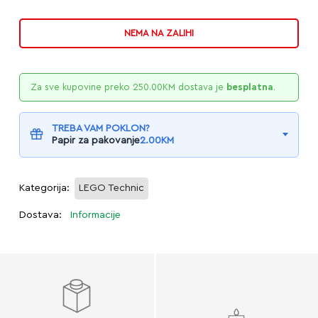
NEMA NA ZALIHI
Za sve kupovine preko
250.00
KM
dostava je
besplatna
.
TREBA VAM POKLON?
Papir za pakovanje
2.00
KM
Kategorija:
LEGO Technic
Dostava:
Informacije