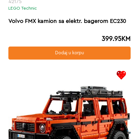
42175
LEGO Technic
Volvo FMX kamion sa elektr. bagerom EC230
399.95
KM
Dodaj u korpu