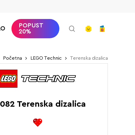
POPUST
search
account
AO
20%
Početna
LEGO Technic
Terenska dizalica
082 Terenska dizalica