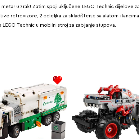
ce metar u zrak! Zatim spoji uključene LEGO Technic dijelove za 
jive retrovizore, 2 odjeljka za skladištenje sa alatom i lanc
ije LEGO Technic u mobilni stroj za zabijanje stupova.