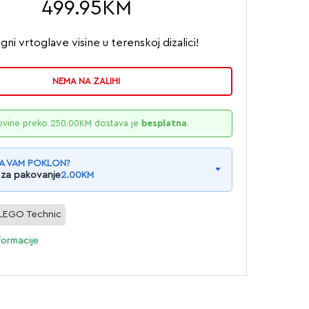
499.95
KM
ni vrtoglave visine u terenskoj dizalici!
NEMA NA ZALIHI
ovine preko
250.00
KM
dostava je
besplatna
.
A VAM POKLON?
 za pakovanje
2.00
KM
LEGO Technic
formacije