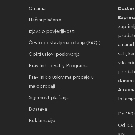
O nama
Dostav
Expres
Načini plaćanja
zapriml
Izjava o povjerljivosti
predate
Često postavljena pitanja (FAQ)
a narud
sati, k
Opšti uslovi poslovanja
vikendo
Pravilnik Loyalty Programa
preda
Pravilnik o uslovima prodaje u
danom
maloprodaji
4 radn
Sigurnost plaćanja
lokacij
Dostava
Do 150,
Reklamacije
Od 150,
KM