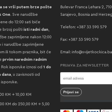
a se vrši putem brze pošte
Bulevar Franca Lehara 2, 71
s One
. Sve narudžbe
Sarajevo, Bosnia and Herze
jene do 12:00 sati biće
Telefon:
+387 33 590 579
 brzoj pošti
isti radni dan
,
žbe zaprimljene nakon 12:00
Fax: +387 33 590 579
ao i narudžbe zaprimljene
m ili tokom praznika, bit će
Email:
info@svijetkockica.ba
te
prvim narednim radnim
PRIJAVA ZA NEWSLETTER
. Rok isporuke iznosi od
1 do
a dana
, u zavisnosti od
e isporuke.
00 KM → 10,00 KM
00 KM do 250,00 KM → 5,00