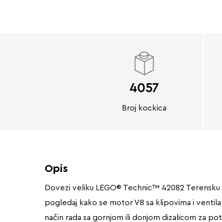
4057
Broj kockica
Opis
Dovezi veliku LEGO® Technic™ 42082 Terensku dizal
pogledaj kako se motor V8 sa klipovima i ventil
način rada sa gornjom ili donjom dizalicom za pot