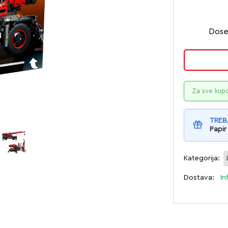
Doseg
Za sve kup
TREB
Papir
Kategorija:
Dostava:
In