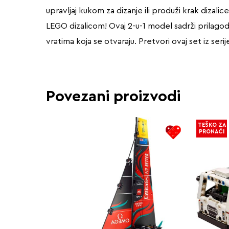
upravljaj kukom za dizanje ili produži krak dizali
LEGO dizalicom! Ovaj 2-u-1 model sadrži prilagodl
vratima koja se otvaraju. Pretvori ovaj set iz ser
Povezani proizvodi
TEŠKO ZA
PRONAĆI