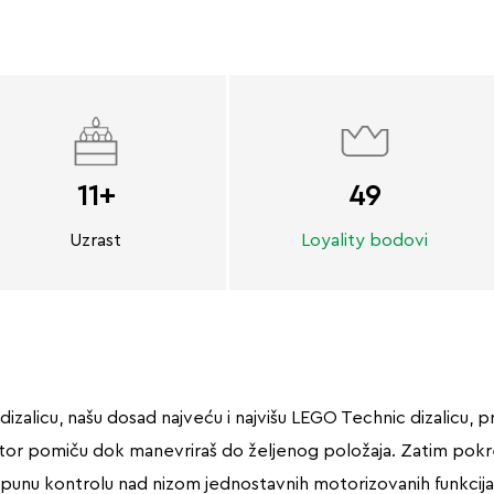
11+
49
Uzrast
Loyality bodovi
icu, našu dosad najveću i najvišu LEGO Technic dizalicu, prij
ator pomiču dok manevriraš do željenog položaja. Zatim pokre
punu kontrolu nad nizom jednostavnih motorizovanih funkcija. S