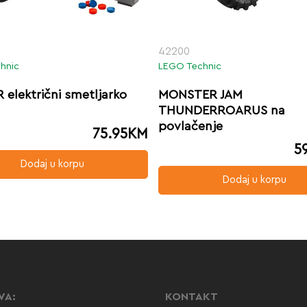
42200
hnic
LEGO Technic
 električni smetljarko
MONSTER JAM
THUNDERROARUS na
povlačenje
75.95
KM
5
Dodaj u korpu
Dodaj u korpu
VA:
KONTAKT