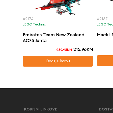
42174
42167
LEGO Technic
LEGO Tec
Emirates Team New Zealand
Mack LR
AC75 Jahta
215.96
KM
269.95
KM
Dodaj u korpu
KORISNI LINKOVI:
DOSTA