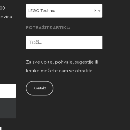
000
LEGO Technic
×
govina
POTRAŽITE ARTIKL:
Za sve upite, pohvale, sugestije ili
kritike možete nam se obratiti:
Kontakt