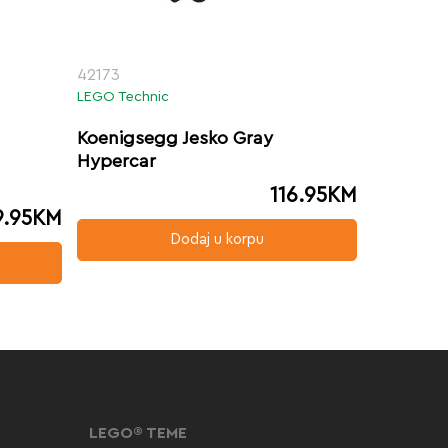
42173
LEGO Technic
Koenigsegg Jesko Gray
Hypercar
116.95
KM
9.95
KM
Dodaj u korpu
LEGO® TEME