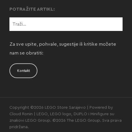
POTRAŽITE ARTIKL:
Za sve upite, pohvale, sugestije ili kritike možete
nam se obratiti:
Kontakt
Copyright ©2026 LEGO Store Sarajevo | Powered by
Cloud Ronin | LEGO, LEGO logo, DUPLO i Minifigure su
znakovi LEGO Group. ©2026 The LEGO Group. Sva prava
pridržana.