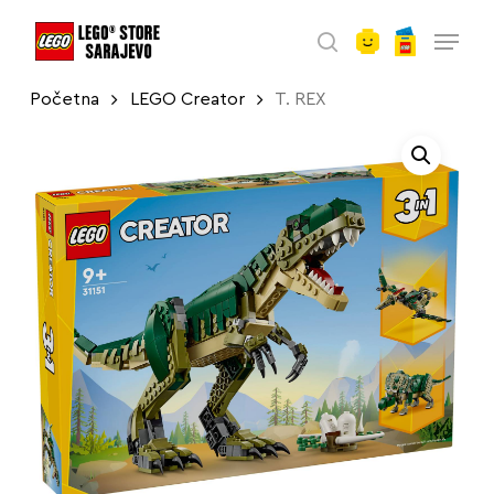
account
Skip
Menu
to
search
main
Početna
LEGO Creator
T. REX
content