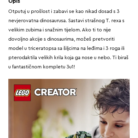
Opis
Otputuj u prošlost i zabavi se kao nikad dosad s 3
nevjerovatna dinosaurusa. Sastavi strašnog T. rexa s
velikim zubima i snažnim tijelom. Ako ti to nije
dovoljno akcije s dinosaurima, možeš pretvoriti
model u triceratopsa sa šiljcima na leđima i 3 roga ili
pterodaktila velikih krila koja ga nose u nebo. Ti biraš
u fantastičnom kompletu 3u1!