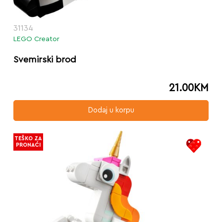
31134
LEGO Creator
Svemirski brod
21.00
KM
Dodaj u korpu
TEŠKO ZA
PRONAĆI