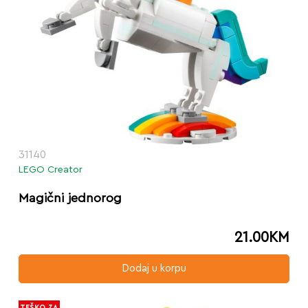
31140
LEGO Creator
Magični jednorog
21.00
KM
Dodaj u korpu
TEŠKO ZA