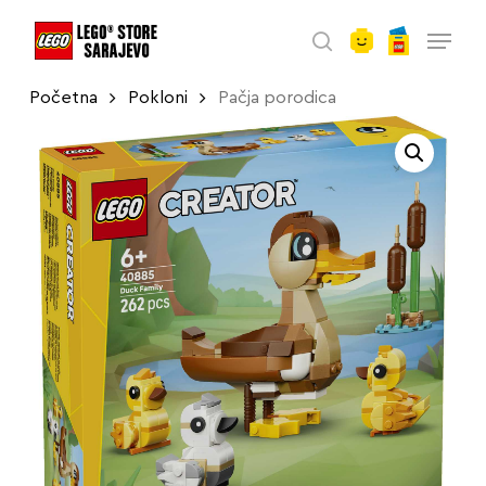
account
Skip
Menu
to
search
main
Početna
Pokloni
Pačja porodica
content