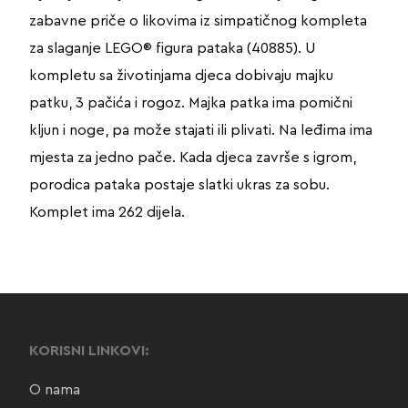
zabavne priče o likovima iz simpatičnog kompleta
za slaganje LEGO® figura pataka (40885). U
kompletu sa životinjama djeca dobivaju majku
patku, 3 pačića i rogoz. Majka patka ima pomični
kljun i noge, pa može stajati ili plivati. Na leđima ima
mjesta za jedno pače. Kada djeca završe s igrom,
porodica pataka postaje slatki ukras za sobu.
Komplet ima 262 dijela.
KORISNI LINKOVI:
O nama