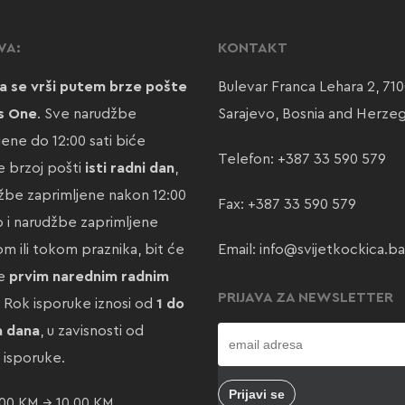
VA:
KONTAKT
a se vrši putem brze pošte
Bulevar Franca Lehara 2, 71
s One
. Sve narudžbe
Sarajevo, Bosnia and Herze
jene do 12:00 sati biće
Telefon:
+387 33 590 579
 brzoj pošti
isti radni dan
,
žbe zaprimljene nakon 12:00
Fax: +387 33 590 579
ao i narudžbe zaprimljene
m ili tokom praznika, bit će
Email:
info@svijetkockica.ba
te
prvim narednim radnim
PRIJAVA ZA NEWSLETTER
. Rok isporuke iznosi od
1 do
a dana
, u zavisnosti od
e isporuke.
00 KM → 10,00 KM