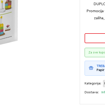
DUPLO 
Promocija t
zaliha
Za sve kup
TREB
Papir
Kategorija:
Dostava:
In