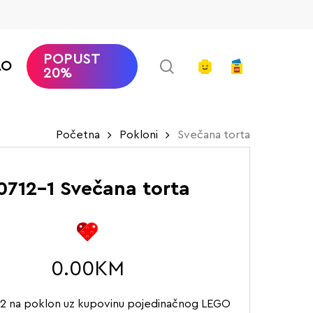
POPUST
search
account
AO
20%
Početna
Pokloni
Svečana torta
0712-1 Svečana torta
0.00
KM
2 na poklon uz kupovinu pojedinačnog LEGO