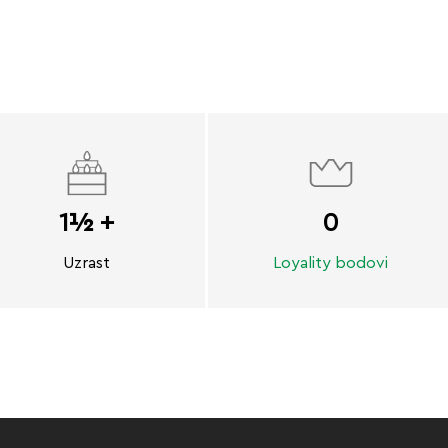
1½ +
0
Uzrast
Loyality bodovi