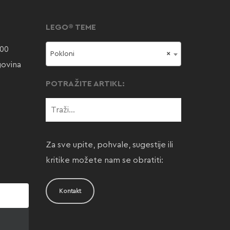
LEGO® TEME
000
Pokloni
×
govina
POTRAŽITE ARTIKL:
Za sve upite, pohvale, sugestije ili
kritike možete nam se obratiti:
Kontakt