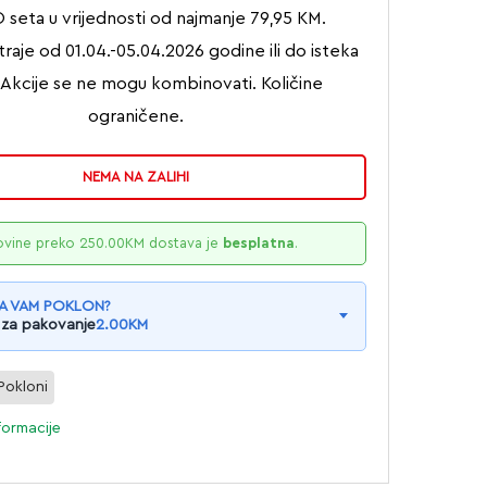
seta u vrijednosti od najmanje 79,95 KM.
raje od 01.04.-05.04.2026 godine ili do isteka
, Akcije se ne mogu kombinovati. Količine
ograničene.
NEMA NA ZALIHI
ovine preko
250.00
KM
dostava je
besplatna
.
A VAM POKLON?
 za pakovanje
2.00
KM
Pokloni
formacije