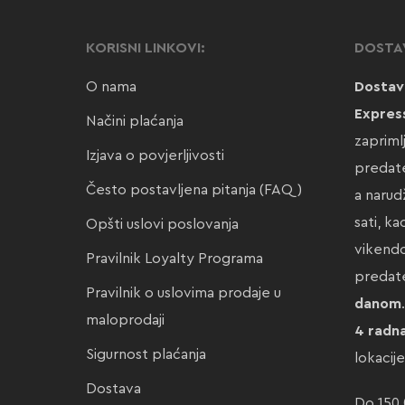
KORISNI LINKOVI:
DOSTA
O nama
Dostav
Expres
Načini plaćanja
zapriml
Izjava o povjerljivosti
predate
Često postavljena pitanja (FAQ)
a narud
sati, k
Opšti uslovi poslovanja
vikendo
Pravilnik Loyalty Programa
preda
Pravilnik o uslovima prodaje u
danom
maloprodaji
4 radn
Sigurnost plaćanja
lokacij
Dostava
Do 150,