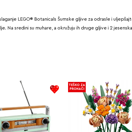
slaganje LEGO® Botanicals Šumske gljive za odrasle i uljepšajt
lje. Na sredini su muhare, a okružuju ih druge gljive i 2 jese
TEŠKO ZA
PRONAĆI