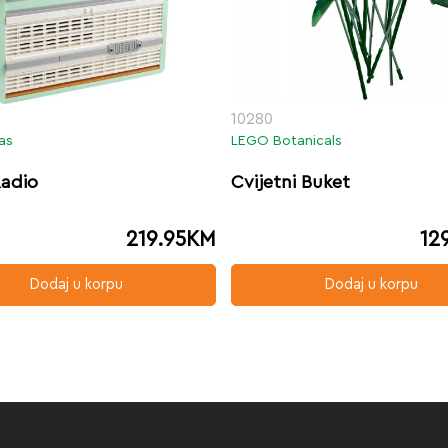
10280
as
LEGO Botanicals
Radio
Cvijetni Buket
219.95
KM
12
Dodaj u korpu
Dodaj u korpu