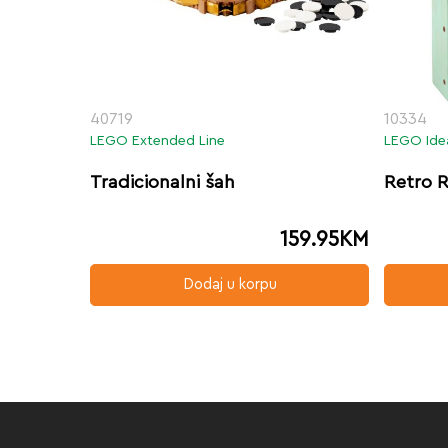
40719
10334
LEGO Extended Line
LEGO Ide
Tradicionalni šah
Retro 
159.95
KM
Dodaj u korpu