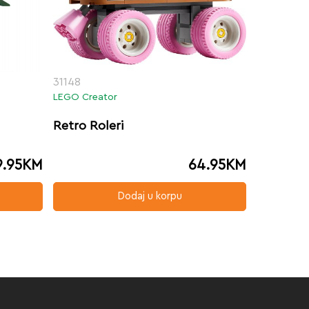
31148
LEGO Creator
Retro Roleri
9.95
KM
64.95
KM
Dodaj u korpu