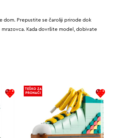
e dom. Prepustite se čaroliji prirode dok
nska mrazovca. Kada dovršite model, dobivate
TEŠKO ZA
PRONAĆI