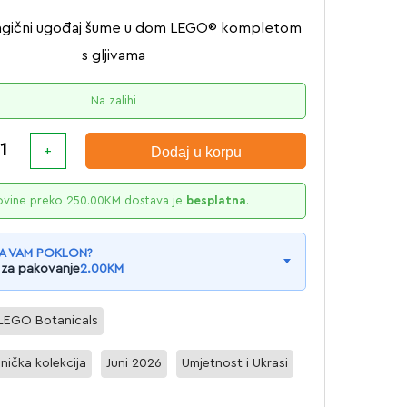
agični ugođaj šume u dom LEGO® kompletom
s gljivama
Na zalihi
Dodaj u korpu
ovine preko
250.00
KM
dostava je
besplatna
.
A VAM POKLON?
 za pakovanje
2.00
KM
LEGO Botanicals
nička kolekcija
Juni 2026
Umjetnost i Ukrasi