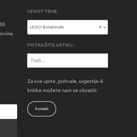
LEGO® TEME
000
LEGO Botanicals
×
govina
POTRAŽITE ARTIKL:
Za sve upite, pohvale, sugestije ili
kritike možete nam se obratiti:
Kontakt