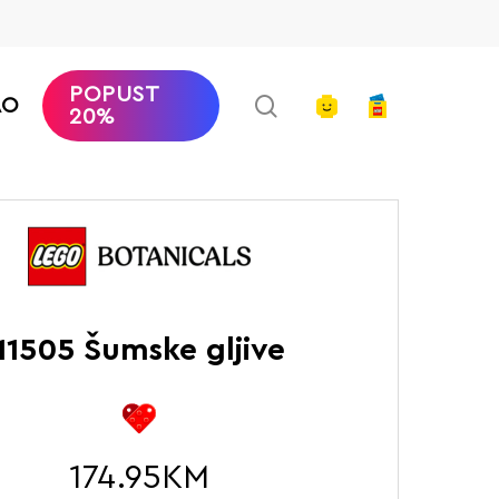
POPUST
search
account
AO
20%
Početna
LEGO Botanicals
Šumske gljive
11505 Šumske gljive
174.95
KM