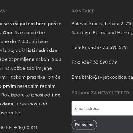
VA:
KONTAKT
a se vrši putem brze pošte
Bulevar Franca Lehara 2, 71
s One
. Sve narudžbe
Sarajevo, Bosnia and Herze
jene do 12:00 sati biće
Telefon:
+387 33 590 579
 brzoj pošti
isti radni dan
,
žbe zaprimljene nakon 12:00
Fax: +387 33 590 579
ao i narudžbe zaprimljene
m ili tokom praznika, bit će
Email:
info@svijetkockica.ba
te
prvim narednim radnim
PRIJAVA ZA NEWSLETTER
. Rok isporuke iznosi od
1 do
a dana
, u zavisnosti od
e isporuke.
00 KM → 10,00 KM