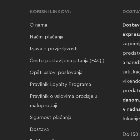
KORISNI LINKOVI:
DOSTA
O nama
Dostav
Expres
Načini plaćanja
zapriml
Izjava o povjerljivosti
predate
Često postavljena pitanja (FAQ)
a narud
sati, k
Opšti uslovi poslovanja
vikendo
Pravilnik Loyalty Programa
preda
Pravilnik o uslovima prodaje u
danom
maloprodaji
4 radn
Sigurnost plaćanja
lokacij
Dostava
Do 150,