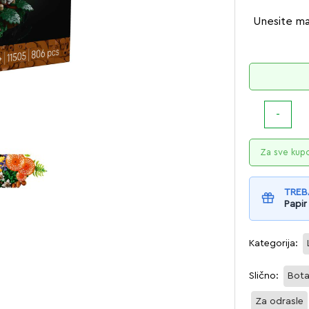
Unesite m
Za sve kup
TREB
Papir
Kategorija:
Slično:
Bota
Za odrasle