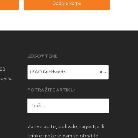
Dodaj u korpu
LEGO® TEME
000
LEGO Brickheadz
×
govina
POTRAŽITE ARTIKL:
Za sve upite, pohvale, sugestije ili
kritike možete nam se obratiti: