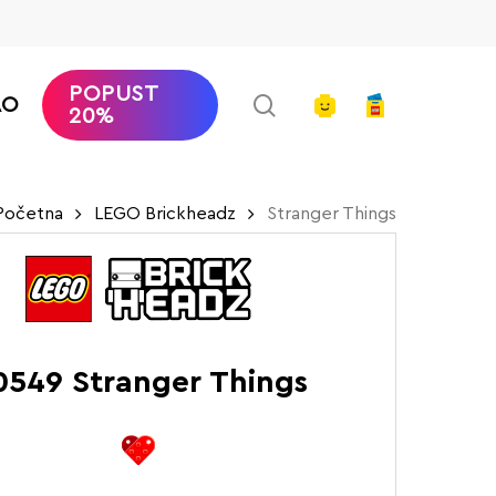
POPUST
search
account
AO
20%
Početna
LEGO Brickheadz
Stranger Things
0549 Stranger Things