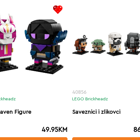
40856
ckheadz
LEGO Brickheadz
 Raven Figure
Saveznici i zlikovci
49.95
KM
8