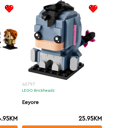
40797
LEGO Brickheadz
Eeyore
6.95
KM
25.95
KM