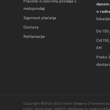
Pravilnik o uslovima prodaje u
danom
maloprodaji
4 radn
Sigurnost plaćanja
lokacij
Dostava
Do 150,
Reklamacije
Od 150,
KM
Preko 
dostav
Copyright ©2026 LEGO Store Sarajevo | Powered by 
LEGO, LEGO logo, DUPLO i Minifigure su znakovi LE