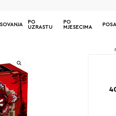
PO
PO
ESOVANJA
POS
UZRASTU
MJESECIMA
4