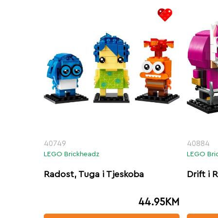
40749
40884
LEGO Brickheadz
LEGO Bri
Radost, Tuga i Tjeskoba
Drift i
44.95
KM