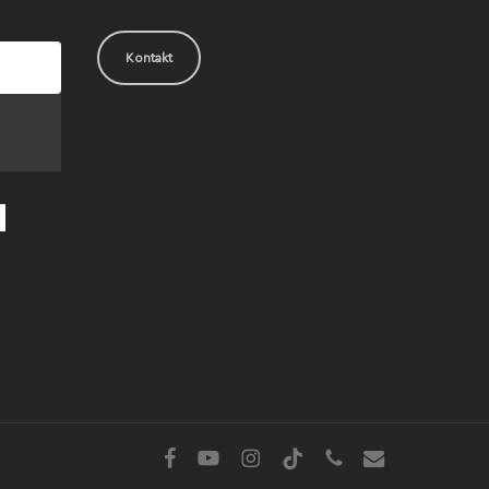
Kontakt
facebook
youtube
instagram
tiktok
phone
email