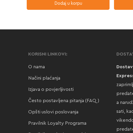
Dodaj u korpu
KORISNI LINKOVI:
DOSTA
O nama
Dostav
Expres
Načini plaćanja
zapriml
Izjava o povjerljivosti
predate
Često postavljena pitanja (FAQ)
a narud
sati, k
Opšti uslovi poslovanja
vikendo
Pravilnik Loyalty Programa
preda