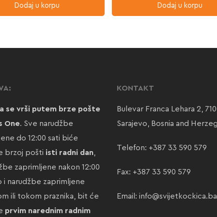
Dodaj u korpu
Dodaj u korpu
VA:
KONTAKT
a se vrši putem brze pošte
Bulevar Franca Lehara 2, 71
s One
. Sve narudžbe
Sarajevo, Bosnia and Herze
jene do 12:00 sati biće
Telefon:
+387 33 590 579
 brzoj pošti
isti radni dan
,
žbe zaprimljene nakon 12:00
Fax: +387 33 590 579
ao i narudžbe zaprimljene
m ili tokom praznika, bit će
Email:
info@svijetkockica.ba
te
prvim narednim radnim