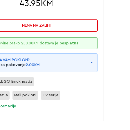
43.95
KM
NEMA NA ZALIHI
ovine preko
250.00
KM
dostava je
besplatna
.
A VAM POKLON?
 za pakovanje
2.00
KM
LEGO Brickheadz
azija
Mali pokloni
TV serije
formacije