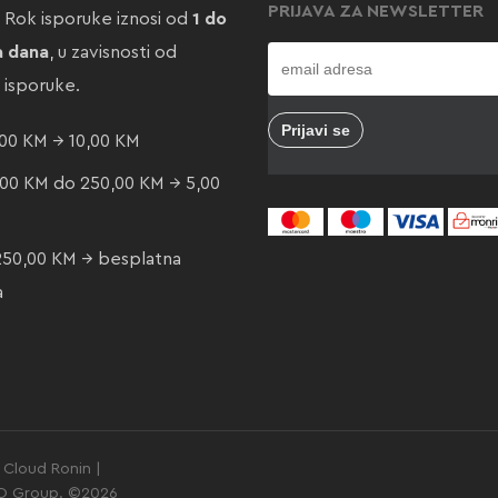
PRIJAVA ZA NEWSLETTER
. Rok isporuke iznosi od
1 do
a dana
, u zavisnosti od
e isporuke.
00 KM → 10,00 KM
00 KM do 250,00 KM → 5,00
250,00 KM → besplatna
a
Cloud Ronin |
GO Group. ©2026