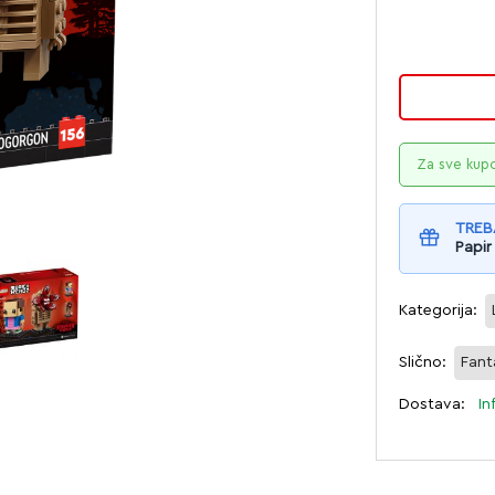
Za sve kup
TREB
Papir
Kategorija:
Slično:
Fant
Dostava:
In