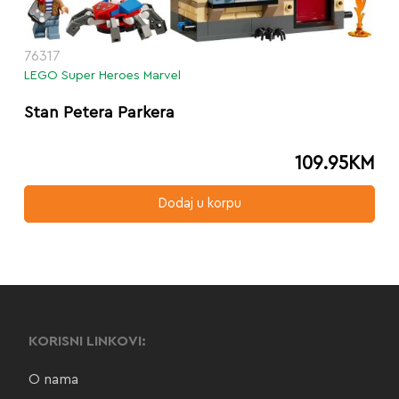
76317
LEGO Super Heroes Marvel
Stan Petera Parkera
109.95
KM
Dodaj u korpu
KORISNI LINKOVI:
O nama