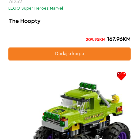
76232
LEGO Super Heroes Marvel
The Hoopty
167.96
KM
209.95
KM
Dodaj u korpu