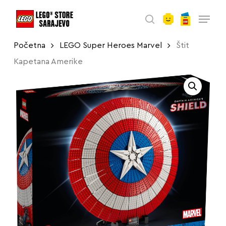
account
Skip
Menu
to
search
main
Početna
LEGO Super Heroes Marvel
Štit
content
Kapetana Amerike