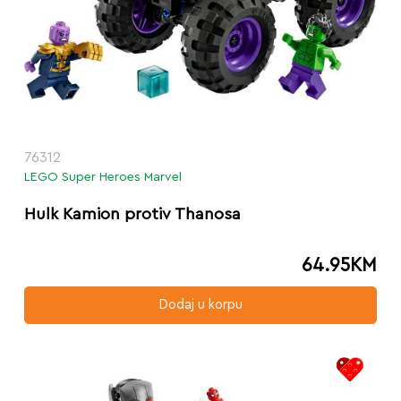
76312
LEGO Super Heroes Marvel
Hulk Kamion protiv Thanosa
64.95
KM
Dodaj u korpu