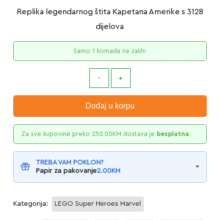
Replika legendarnog štita Kapetana Amerike s 3128
dijelova
Samo 1 komada na zalihi
Dodaj u korpu
Za sve kupovine preko
250.00
KM
dostava je
besplatna
.
TREBA VAM POKLON?
Papir za pakovanje
2.00
KM
Kategorija:
LEGO Super Heroes Marvel