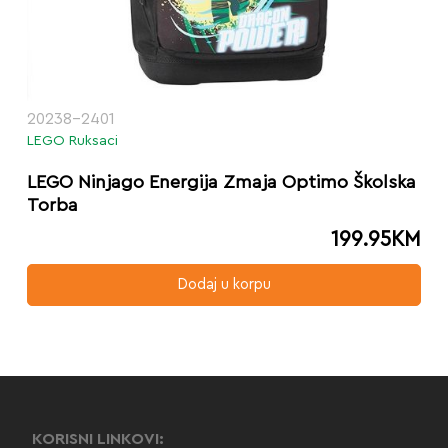
20238-2401
LEGO Ruksaci
LEGO Ninjago Energija Zmaja Optimo Školska
Torba
199.95
KM
Dodaj u korpu
KORISNI LINKOVI: