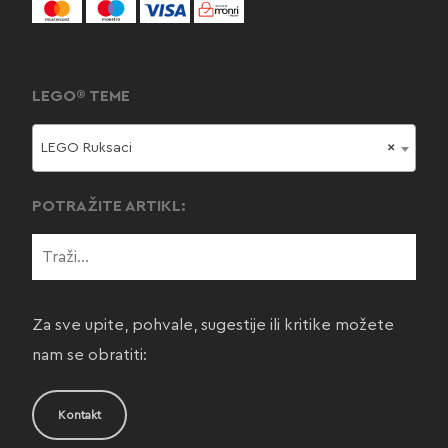
LEGO® TEME
LEGO Ruksaci
×
POTRAŽITE ARTIKL:
Za sve upite, pohvale, sugestije ili kritike možete
nam se obratiti:
Kontakt