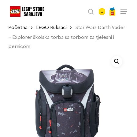
account
Skip
Menu
to
search
main
Početna
LEGO Ruksaci
Star Wars Darth Vader
content
– Explorer školska torba sa torbom za tjelesni i
pernicom