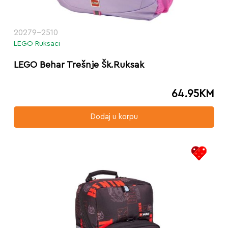
20279-2510
LEGO Ruksaci
LEGO Behar Trešnje Šk.Ruksak
64.95
KM
Dodaj u korpu