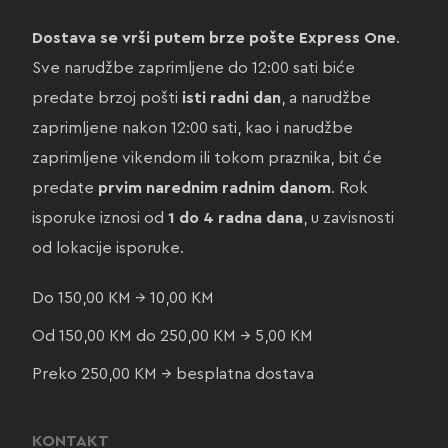
Dostava se vrši putem brze pošte Express One
.
Sve narudžbe zaprimljene do 12:00 sati biće
predate brzoj pošti
isti radni dan
, a narudžbe
zaprimljene nakon 12:00 sati, kao i narudžbe
zaprimljene vikendom ili tokom praznika, bit će
predate
prvim narednim radnim danom
. Rok
isporuke iznosi od
1 do 4 radna dana
, u zavisnosti
od lokacije isporuke.
Do 150,00 KM → 10,00 KM
Od 150,00 KM do 250,00 KM → 5,00 KM
Preko 250,00 KM → besplatna dostava
KONTAKT