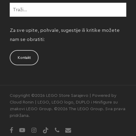
Za sve upite, pohvale, sugestije ili kritike možete
nam se obratiti:
Kontakt
Copyright ©2026 LEGO Store Sarajevo | Powered by
Cloud Ronin | LEGO, LEGO logo, DUPLO i Minifigure su
znakovi LEGO Group. ©2026 The LEGO Group. Sva prava
pridržana.
facebook
youtube
instagram
tiktok
phone
email