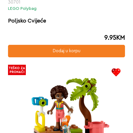
30701
LEGO Polybag
Poljsko Cvijeće
9.95
KM
Dodaj u korpu
TEŠKO ZA
PRONAĆI