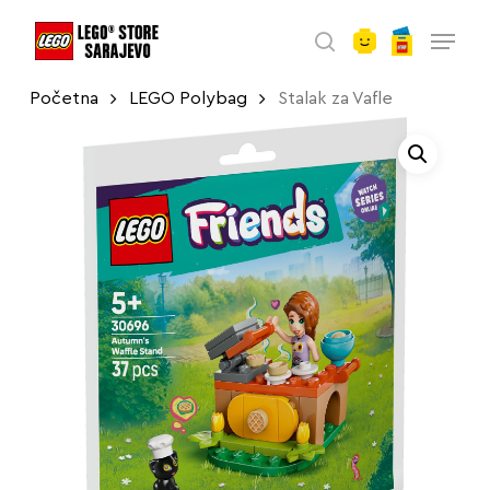
account
Skip
Menu
to
search
main
Početna
LEGO Polybag
Stalak za Vafle
content