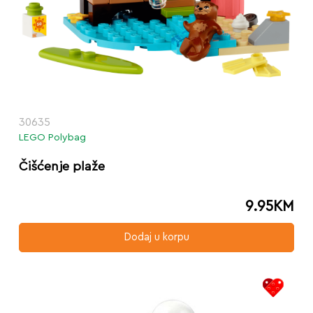
30635
LEGO Polybag
Čišćenje plaže
9.95
KM
Dodaj u korpu