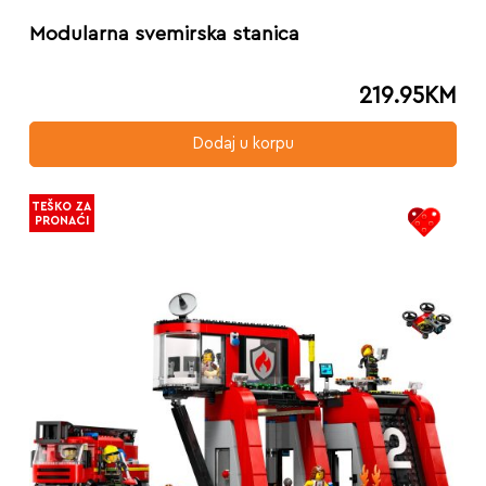
Modularna svemirska stanica
219.95
KM
Dodaj u korpu
TEŠKO ZA
PRONAĆI