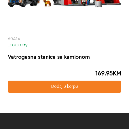
60414
LEGO City
Vatrogasna stanica sa kamionom
169.95
KM
Dodaj u korpu