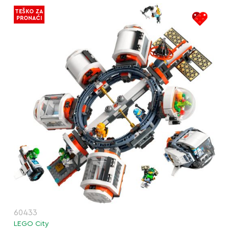
TEŠKO ZA
PRONAĆI
60433
LEGO City