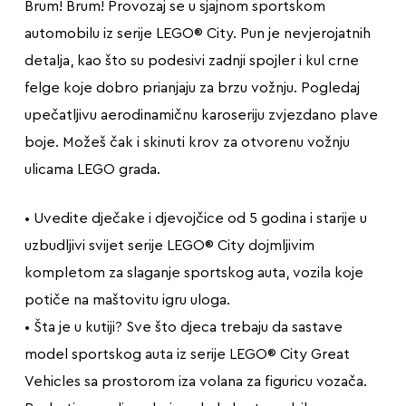
Brum! Brum! Provozaj se u sjajnom sportskom
automobilu iz serije LEGO® City. Pun je nevjerojatnih
detalja, kao što su podesivi zadnji spojler i kul crne
felge koje dobro prianjaju za brzu vožnju. Pogledaj
upečatljivu aerodinamičnu karoseriju zvjezdano plave
boje. Možeš čak i skinuti krov za otvorenu vožnju
ulicama LEGO grada.
• Uvedite dječake i djevojčice od 5 godina i starije u
uzbudljivi svijet serije LEGO® City dojmljivim
kompletom za slaganje sportskog auta, vozila koje
potiče na maštovitu igru uloga.
• Šta je u kutiji? Sve što djeca trebaju da sastave
model sportskog auta iz serije LEGO® City Great
Vehicles sa prostorom iza volana za figuricu vozača.