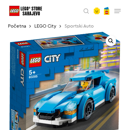
account
Skip
Menu
to
search
main
Početna
LEGO City
Sportski Auto
content