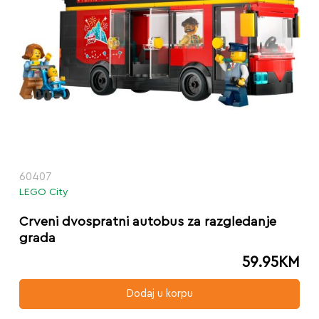
60407
LEGO City
Crveni dvospratni autobus za razgledanje
grada
59.95
KM
Dodaj u korpu