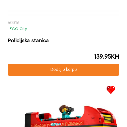
60316
LEGO City
Policijska stanica
139.95
KM
Dodaj u korpu