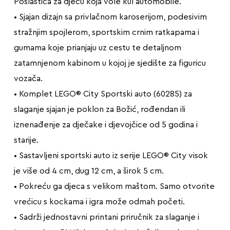
Poslastica za djecu koja vole kul automobile.
• Sjajan dizajn sa privlačnom karoserijom, podesivim
stražnjim spojlerom, sportskim crnim ratkapama i
gumama koje prianjaju uz cestu te detaljnom
zatamnjenom kabinom u kojoj je sjedište za figuricu
vozača.
• Komplet LEGO® City Sportski auto (60285) za
slaganje sjajan je poklon za Božić, rođendan ili
iznenađenje za dječake i djevojčice od 5 godina i
starije.
• Sastavljeni sportski auto iz serije LEGO® City visok
je više od 4 cm, dug 12 cm, a širok 5 cm.
• Pokreću ga djeca s velikom maštom. Samo otvorite
vrećicu s kockama i igra može odmah početi.
• Sadrži jednostavni printani priručnik za slaganje i