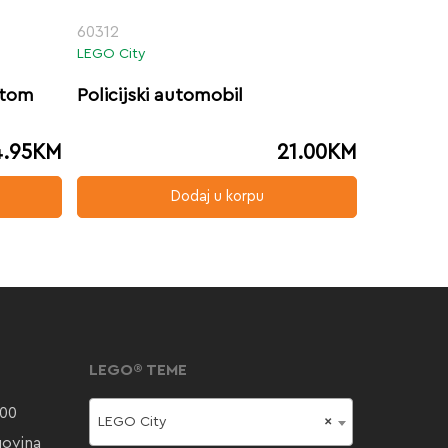
60312
LEGO City
utom
Policijski automobil
.95
KM
21.00
KM
Dodaj u korpu
LEGO® TEME
000
LEGO City
×
govina