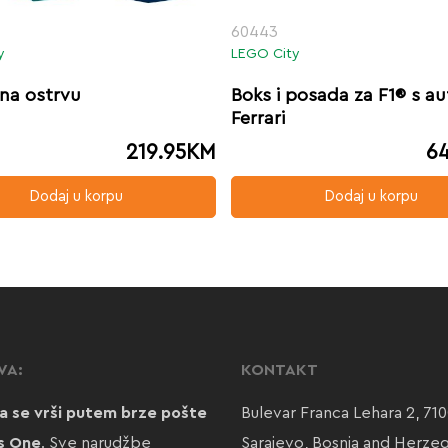
60443
y
LEGO City
na ostrvu
Boks i posada za F1® s a
Ferrari
219.95
KM
64
Dodaj u korpu
Dodaj u korpu
VA:
KONTAKT
a se vrši putem brze pošte
Bulevar Franca Lehara 2, 71
s One
. Sve narudžbe
Sarajevo, Bosnia and Herze