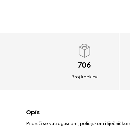
706
Broj kockica
Opis
Pridruži se vatrogasnom, policijskom i liječničko