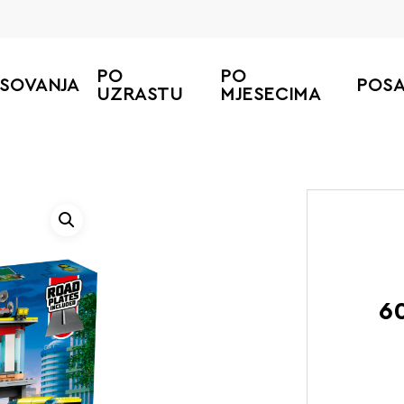
PO
PO
ESOVANJA
POS
UZRASTU
MJESECIMA
60