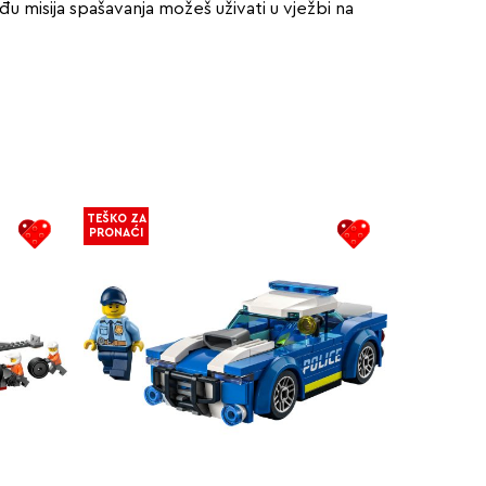
u misija spašavanja možeš uživati u vježbi na
TEŠKO ZA
PRONAĆI