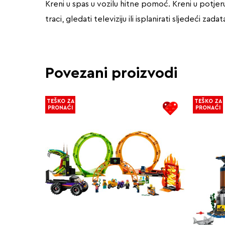
Kreni u spas u vozilu hitne pomoć. Kreni u potje
traci, gledati televiziju ili isplanirati sljedeći z
Povezani proizvodi
TEŠKO ZA
TEŠKO ZA
PRONAĆI
PRONAĆI