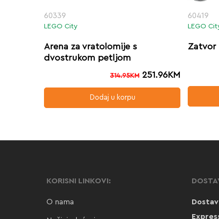
60339
60419
LEGO City
LEGO Cit
Arena za vratolomije s
Zatvor 
dvostrukom petljom
251.96
KM
314.95
KM
Dodaj u korpu
KORISNI LINKOVI:
DOSTA
O nama
Dostav
Expres