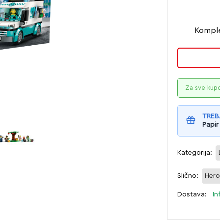
Komple
Za sve kup
TREB
Papir
Kategorija:
Slično:
Hero
Dostava:
In