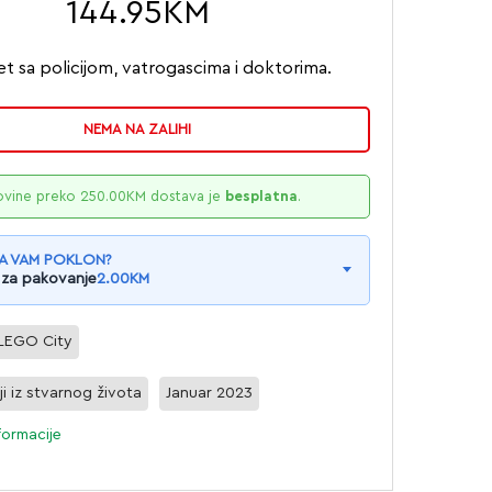
144.95
KM
t sa policijom, vatrogascima i doktorima.
NEMA NA ZALIHI
ovine preko
250.00
KM
dostava je
besplatna
.
A VAM POKLON?
 za pakovanje
2.00
KM
LEGO City
ji iz stvarnog života
Januar 2023
formacije