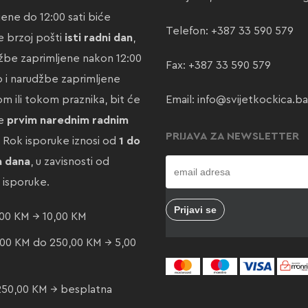
jene do 12:00 sati biće
Telefon:
+387 33 590 579
 brzoj pošti
isti radni dan
,
žbe zaprimljene nakon 12:00
Fax: +387 33 590 579
ao i narudžbe zaprimljene
m ili tokom praznika, bit će
Email:
info@svijetkockica.ba
te
prvim narednim radnim
PRIJAVA ZA NEWSLETTER
. Rok isporuke iznosi od
1 do
a dana
, u zavisnosti od
e isporuke.
00 KM → 10,00 KM
00 KM do 250,00 KM → 5,00
250,00 KM → besplatna