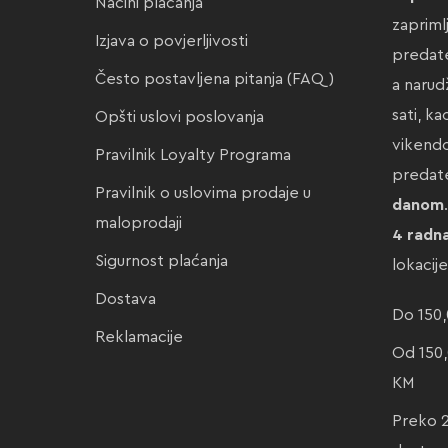
Načini plaćanja
zapriml
Izjava o povjerljivosti
predate
Često postavljena pitanja (FAQ)
a narud
sati, k
Opšti uslovi poslovanja
vikendo
Pravilnik Loyalty Programa
preda
Pravilnik o uslovima prodaje u
danom
maloprodaji
4 radn
Sigurnost plaćanja
lokacij
Dostava
Do 150,
Reklamacije
Od 150,
KM
Preko 