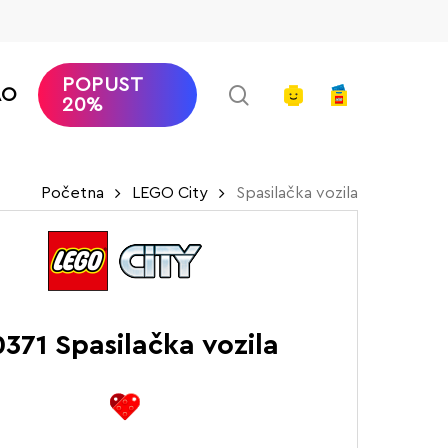
POPUST
search
account
AO
20%
Početna
LEGO City
Spasilačka vozila
371 Spasilačka vozila