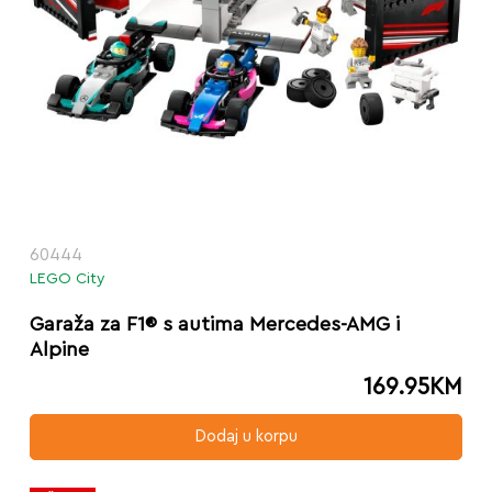
60444
LEGO City
Garaža za F1® s autima Mercedes-AMG i
Alpine
169.95
KM
Dodaj u korpu