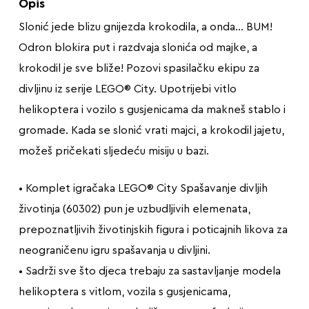
Opis
Slonić jede blizu gnijezda krokodila, a onda… BUM!
Odron blokira put i razdvaja slonića od majke, a
krokodil je sve bliže! Pozovi spasilačku ekipu za
divljinu iz serije LEGO® City. Upotrijebi vitlo
helikoptera i vozilo s gusjenicama da makneš stablo i
gromade. Kada se slonić vrati majci, a krokodil jajetu,
možeš pričekati sljedeću misiju u bazi.
• Komplet igračaka LEGO® City Spašavanje divljih
životinja (60302) pun je uzbudljivih elemenata,
prepoznatljivih životinjskih figura i poticajnih likova za
neograničenu igru spašavanja u divljini.
• Sadrži sve što djeca trebaju za sastavljanje modela
helikoptera s vitlom, vozila s gusjenicama,