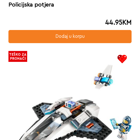
Policijska potjera
44.95
KM
Dodaj u korpu
TEŠKO ZA
PRONAĆI