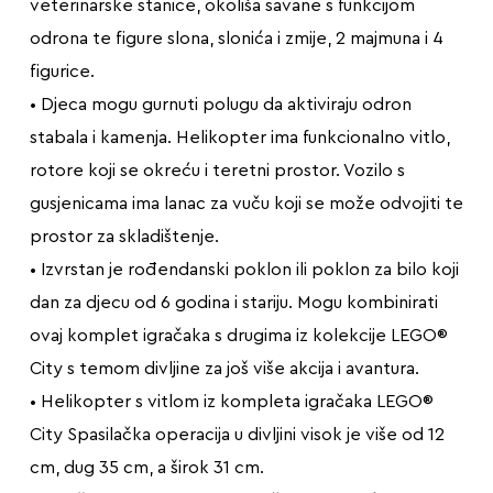
veterinarske stanice, okoliša savane s funkcijom
odrona te figure slona, slonića i zmije, 2 majmuna i 4
figurice.
• Djeca mogu gurnuti polugu da aktiviraju odron
stabala i kamenja. Helikopter ima funkcionalno vitlo,
rotore koji se okreću i teretni prostor. Vozilo s
gusjenicama ima lanac za vuču koji se može odvojiti te
prostor za skladištenje.
• Izvrstan je rođendanski poklon ili poklon za bilo koji
dan za djecu od 6 godina i stariju. Mogu kombinirati
ovaj komplet igračaka s drugima iz kolekcije LEGO®
City s temom divljine za još više akcija i avantura.
• Helikopter s vitlom iz kompleta igračaka LEGO®
City Spasilačka operacija u divljini visok je više od 12
cm, dug 35 cm, a širok 31 cm.