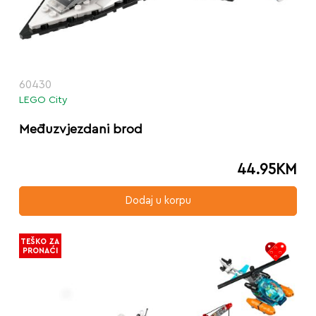
60430
LEGO City
Međuzvjezdani brod
44.95
KM
Dodaj u korpu
TEŠKO ZA
PRONAĆI