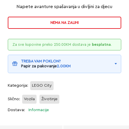
Napete avanture spašavanja u divljini za djecu
NEMA NA ZALIHI
Za sve kupovine preko
250.00
KM
dostava je
besplatna
.
TREBA VAM POKLON?
Papir za pakovanje
2.00
KM
Kategorija:
LEGO City
Slično:
Vozila
Životinje
Dostava:
Informacije