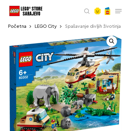
account
Skip
Menu
to
search
main
Početna
LEGO City
Spašavanje divljih životinja
content