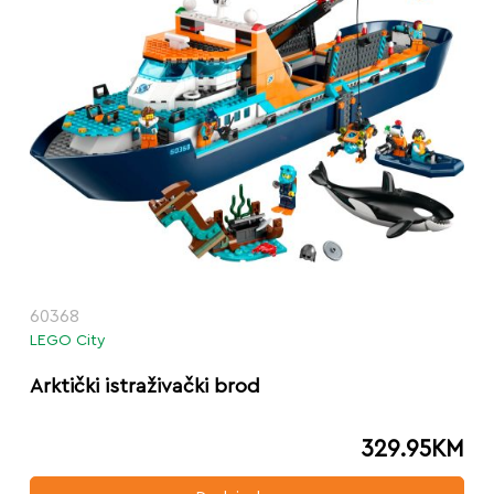
60368
LEGO City
Arktički istraživački brod
329.95
KM