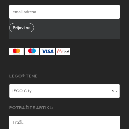
LEGO® TEME
LEGO City
×
POTRAŽITE ARTIKL: