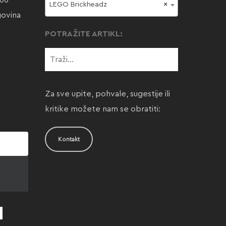
000
LEGO Brickheadz
×
govina
POTRAŽITE ARTIKL:
Za sve upite, pohvale, sugestije ili
kritike možete nam se obratiti:
Kontakt