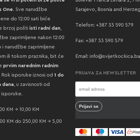
a se vrši putem brze pošte
Bulevar Franca Lehara 2, 71
s One
. Sve narudžbe
Sarajevo, Bosnia and Herze
jene do 12:00 sati biće
Telefon:
+387 33 590 579
 brzoj pošti
isti radni dan
,
žbe zaprimljene nakon 12:00
Fax: +387 33 590 579
ao i narudžbe zaprimljene
m ili tokom praznika, bit će
Email:
info@svijetkockica.ba
te
prvim narednim radnim
PRIJAVA ZA NEWSLETTER
. Rok isporuke iznosi od
1 do
a dana
, u zavisnosti od
e isporuke.
00 KM → 10,00 KM
00 KM do 250,00 KM → 5,00