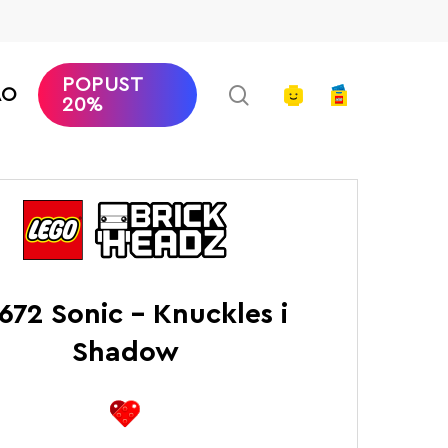
POPUST
search
account
AO
20%
LEGO Brickheadz
Sonic – Knuckles i Shadow
672 Sonic – Knuckles i
Shadow