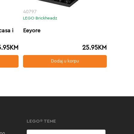
40797
LEGO Brickheadz
casa i
Eeyore
5.95
KM
25.95
KM
Dodaj u korpu
LEGO® TEME