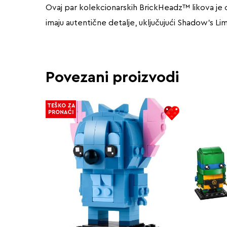
Ovaj par kolekcionarskih BrickHeadz™ likova je
imaju autentične detalje, uključujući Shadow’s Limi
Povezani proizvodi
TEŠKO ZA
PRONAĆI