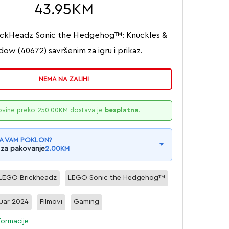
43.95
KM
ckHeadz Sonic the Hedgehog™: Knuckles &
dow (40672) savršenim za igru i prikaz.
NEMA NA ZALIHI
ovine preko
250.00
KM
dostava je
besplatna
.
A VAM POKLON?
 za pakovanje
2.00
KM
LEGO Brickheadz
LEGO Sonic the Hedgehog™
uar 2024
Filmovi
Gaming
formacije