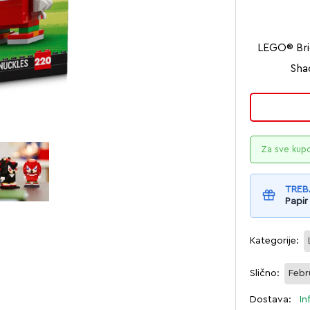
LEGO® Bri
Sha
Za sve kup
TREB
Papir
Kategorije:
Slično:
Febr
Dostava:
In