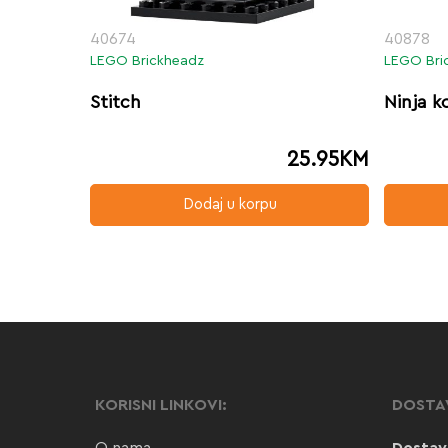
40674
40878
LEGO Brickheadz
LEGO Bri
Stitch
Ninja k
25.95
KM
Dodaj u korpu
KORISNI LINKOVI:
DOSTA