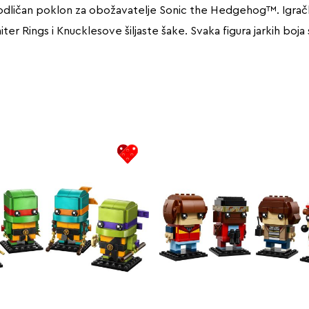
 odličan poklon za obožavatelje Sonic the Hedgehog™. Igrač
ter Rings i Knucklesove šiljaste šake. Svaka figura jarkih boja 