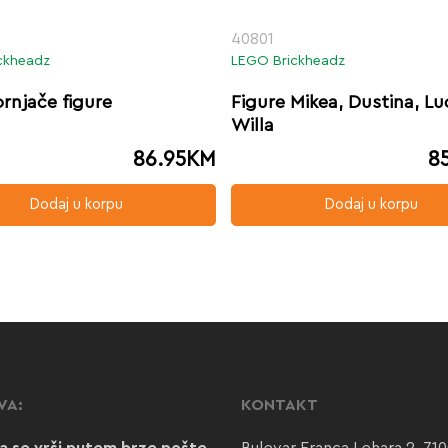
40801
ckheadz
LEGO Brickheadz
ornjače figure
Figure Mikea, Dustina, Lu
Willa
86.95
KM
8
Dodaj u korpu
Dodaj u korpu
VA:
KONTAKT