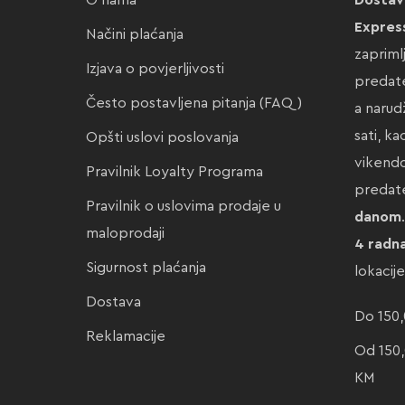
O nama
Dostav
Expres
Načini plaćanja
zapriml
Izjava o povjerljivosti
predate
Često postavljena pitanja (FAQ)
a narud
sati, k
Opšti uslovi poslovanja
vikendo
Pravilnik Loyalty Programa
preda
Pravilnik o uslovima prodaje u
danom
maloprodaji
4 radn
Sigurnost plaćanja
lokacij
Dostava
Do 150,
Reklamacije
Od 150,
KM