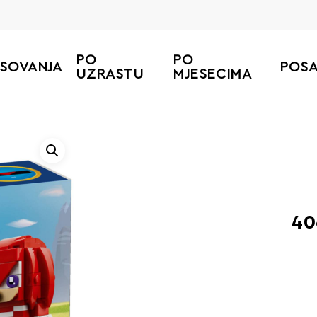
PO
PO
ESOVANJA
POS
UZRASTU
MJESECIMA
Početna
40