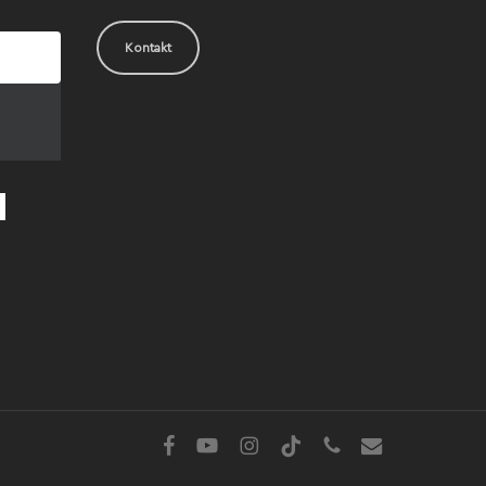
Kontakt
facebook
youtube
instagram
tiktok
phone
email