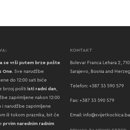
VA:
KONTAKT
a se vrši putem brze pošte
Bulevar Franca Lehara 2, 71
s One
. Sve narudžbe
Sarajevo, Bosnia and Herze
jene do 12:00 sati biće
Telefon:
+387 33 590 579
 brzoj pošti
isti radni dan
,
žbe zaprimljene nakon 12:00
Fax: +387 33 590 579
ao i narudžbe zaprimljene
m ili tokom praznika, bit će
Email:
info@svijetkockica.ba
te
prvim narednim radnim