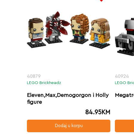
40879
40924
LEGO Brickheadz
LEGO Bri
Eleven,Max,Demogorgon i Holly
Megatro
figure
84.95
KM
Dodaj u korpu