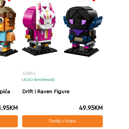
40884
LEGO Brickheadz
apića
Drift i Raven Figure
1.95
KM
49.95
KM
Dodaj u korpu