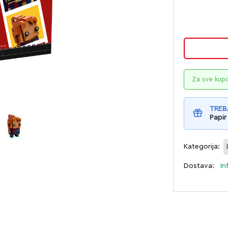
Za sve kup
TREB
Papir
Kategorija:
Dostava:
In