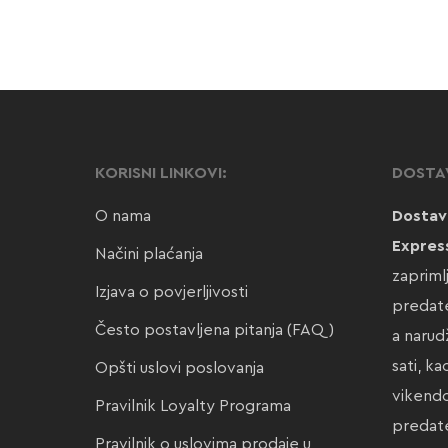
KORISNI LINKOVI:
DOSTA
O nama
Dostav
Expres
Načini plaćanja
zapriml
Izjava o povjerljivosti
predate
Često postavljena pitanja (FAQ)
a narud
sati, k
Opšti uslovi poslovanja
vikendo
Pravilnik Loyalty Programa
preda
Pravilnik o uslovima prodaje u