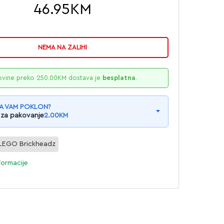
46.95
KM
NEMA NA ZALIHI
ovine preko
250.00
KM
dostava je
besplatna
.
A VAM POKLON?
 za pakovanje
2.00
KM
LEGO Brickheadz
formacije