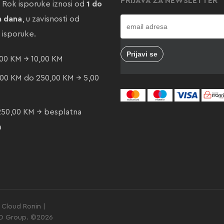
PRIJAVA ZA NEWSLETTER
. Rok isporuke iznosi od
1 do
a dana
, u zavisnosti od
e isporuke.
00 KM → 10,00 KM
00 KM do 250,00 KM → 5,00
250,00 KM → besplatna
a
Cloud Ronin |
GO Group. ©2026