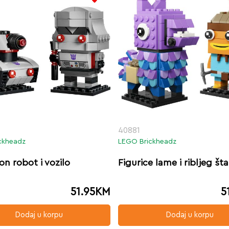
40881
ckheadz
LEGO Brickheadz
n robot i vozilo
Figurice lame i ribljeg št
51.95
KM
5
Dodaj u korpu
Dodaj u korpu