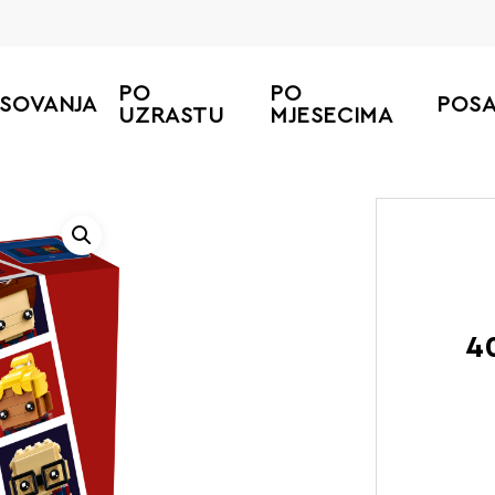
PO
PO
ESOVANJA
POS
UZRASTU
MJESECIMA
Početna
4