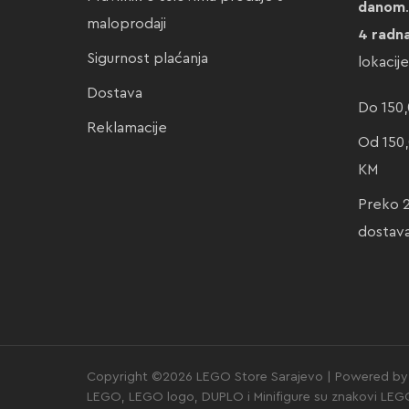
danom
maloprodaji
4 radn
Sigurnost plaćanja
lokacij
Dostava
Do 150,
Reklamacije
Od 150,
KM
Preko 
dostav
Copyright ©2026 LEGO Store Sarajevo | Powered by 
LEGO, LEGO logo, DUPLO i Minifigure su znakovi LE