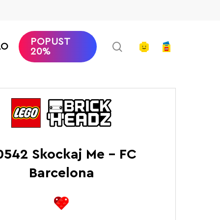
POPUST
search
account
AO
20%
LEGO Brickheadz
Skockaj Me – FC Barcelona
0542 Skockaj Me – FC
Barcelona