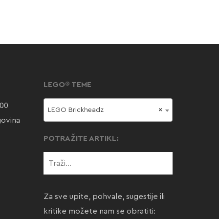
LEGO® TEME
000
LEGO Brickheadz
×
govina
POTRAŽITE ARTIKL:
Za sve upite, pohvale, sugestije ili
kritike možete nam se obratiti: