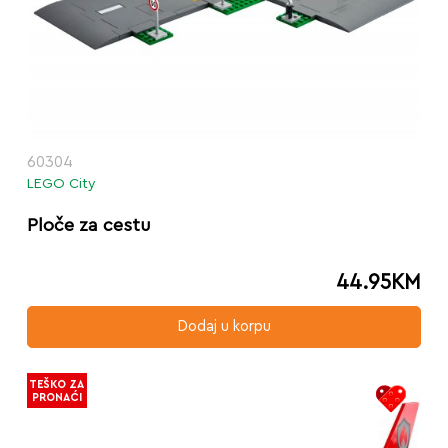
60304
LEGO City
Ploče za cestu
44.95
KM
Dodaj u korpu
TEŠKO ZA
PRONAĆI