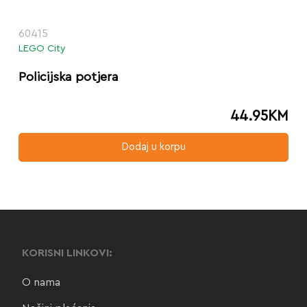
60415
LEGO City
Policijska potjera
44.95
KM
Dodaj u korpu
KORISNI LINKOVI:
O nama