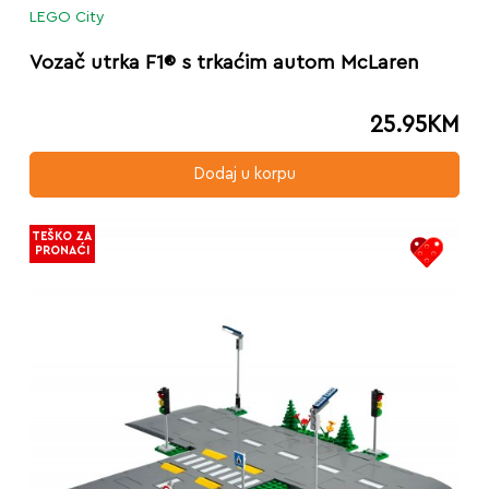
LEGO City
Vozač utrka F1® s trkaćim autom McLaren
25.95
KM
Dodaj u korpu
TEŠKO ZA
PRONAĆI