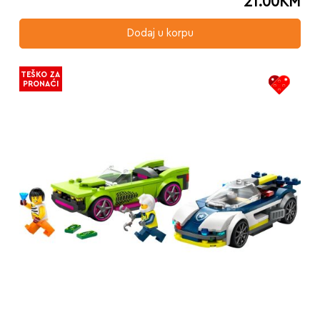
21.00
KM
Dodaj u korpu
TEŠKO ZA
PRONAĆI