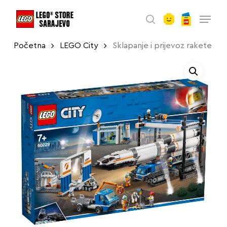
account
Skip
Menu
to
search
main
Početna
LEGO City
Sklapanje i prijevoz rakete
content