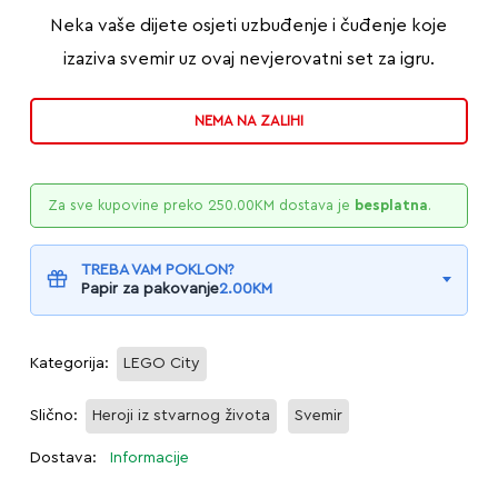
Neka vaše dijete osjeti uzbuđenje i čuđenje koje
izaziva svemir uz ovaj nevjerovatni set za igru.
NEMA NA ZALIHI
Za sve kupovine preko
250.00
KM
dostava je
besplatna
.
TREBA VAM POKLON?
Papir za pakovanje
2.00
KM
Kategorija:
LEGO City
Slično:
Heroji iz stvarnog života
Svemir
Dostava:
Informacije