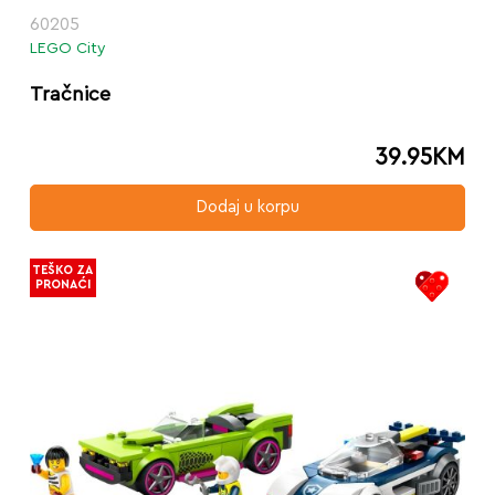
60205
LEGO City
Tračnice
39.95
KM
Dodaj u korpu
TEŠKO ZA
PRONAĆI