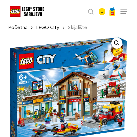
account
Skip
Menu
to
search
main
Početna
LEGO City
Skijalište
content