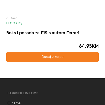
60443
LEGO City
Boks i posada za F1® s autom Ferrari
64.95
KM
Dodaj u korpu
KORISNI LINKOVI:
O nama