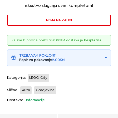
iskustvo slaganja ovim kompletom!
NEMA NA ZALIHI
Za sve kupovine preko
250.00
KM
dostava je
besplatna
.
TREBA VAM POKLON?
Papir za pakovanje
2.00
KM
Kategorija:
LEGO City
Slično:
Auta
Gradjevine
Dostava:
Informacije