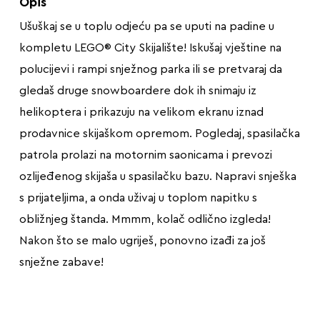
Opis
Ušuškaj se u toplu odjeću pa se uputi na padine u
kompletu LEGO® City Skijalište! Iskušaj vještine na
polucijevi i rampi snježnog parka ili se pretvaraj da
gledaš druge snowboardere dok ih snimaju iz
helikoptera i prikazuju na velikom ekranu iznad
prodavnice skijaškom opremom. Pogledaj, spasilačka
patrola prolazi na motornim saonicama i prevozi
ozlijeđenog skijaša u spasilačku bazu. Napravi snješka
s prijateljima, a onda uživaj u toplom napitku s
obližnjeg štanda. Mmmm, kolač odlično izgleda!
Nakon što se malo ugriješ, ponovno izađi za još
snježne zabave!