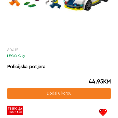
60415
LEGO City
Policijska potjera
44.95
KM
Dodaj u korpu
TEŠKO ZA
PRONAĆI