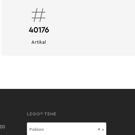
40176
Artikal
LEGO® TEME
000
Pokloni
×