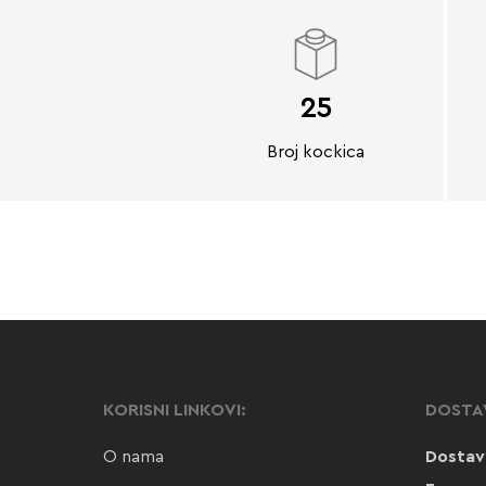
25
Broj kockica
KORISNI LINKOVI:
DOSTA
O nama
Dostav