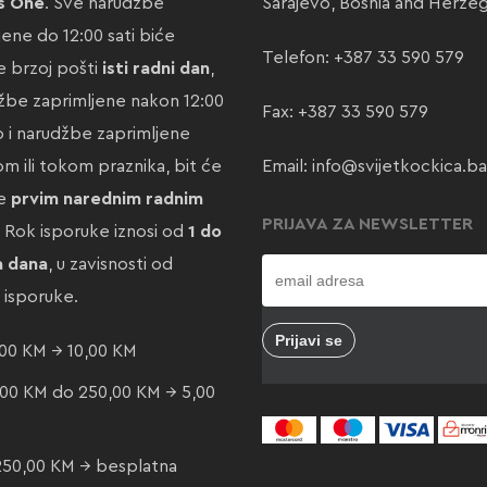
s One
. Sve narudžbe
Sarajevo, Bosnia and Herze
jene do 12:00 sati biće
Telefon:
+387 33 590 579
 brzoj pošti
isti radni dan
,
žbe zaprimljene nakon 12:00
Fax: +387 33 590 579
ao i narudžbe zaprimljene
m ili tokom praznika, bit će
Email:
info@svijetkockica.ba
te
prvim narednim radnim
PRIJAVA ZA NEWSLETTER
. Rok isporuke iznosi od
1 do
a dana
, u zavisnosti od
e isporuke.
00 KM → 10,00 KM
00 KM do 250,00 KM → 5,00
250,00 KM → besplatna