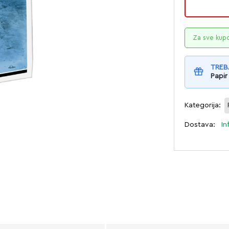
Za sve kup
TREB
Papir
Kategorija:
Dostava:
In