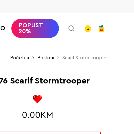
POPUST
search
account
AO
20%
Početna
Pokloni
Scarif Stormtrooper
76 Scarif Stormtrooper
0.00
KM