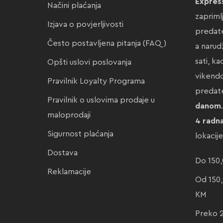
Expres
Načini plaćanja
zapriml
Izjava o povjerljivosti
predate
Često postavljena pitanja (FAQ)
a narud
sati, k
Opšti uslovi poslovanja
vikendo
Pravilnik Loyalty Programa
preda
Pravilnik o uslovima prodaje u
danom
maloprodaji
4 radn
Sigurnost plaćanja
lokacij
Dostava
Do 150,
Reklamacije
Od 150,
KM
Preko 