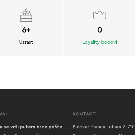
6+
0
Uzrast
Loyality bodovi
VA:
KONTAKT
a se vrši putem brze pošte
Bulevar Franca Lehara 2, 71