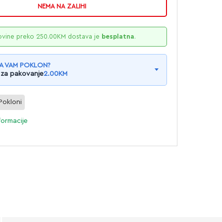
NEMA NA ZALIHI
ovine preko
250.00
KM
dostava je
besplatna
.
A VAM POKLON?
 za pakovanje
2.00
KM
Pokloni
formacije