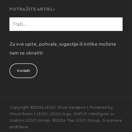
POTRAŽITE ARTIKL:
Za sve upite, pohvale, sugestije ili kritike možete
nam se obratiti:
Kontakt
Copyright ©2026 LEGO Store Sarajevo | Powered by
Cloud Ronin | LEGO, LEGO logo, DUPLO i Minifigure su
znakovi LEGO Group. ©2026 The LEGO Group. Sva prava
pridržana.