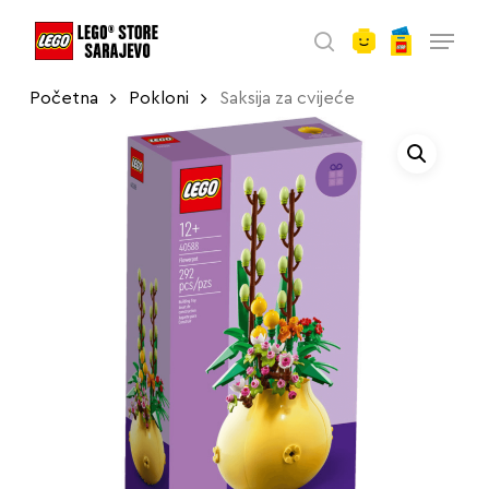
account
Skip
Menu
to
search
main
Početna
Pokloni
Saksija za cvijeće
content