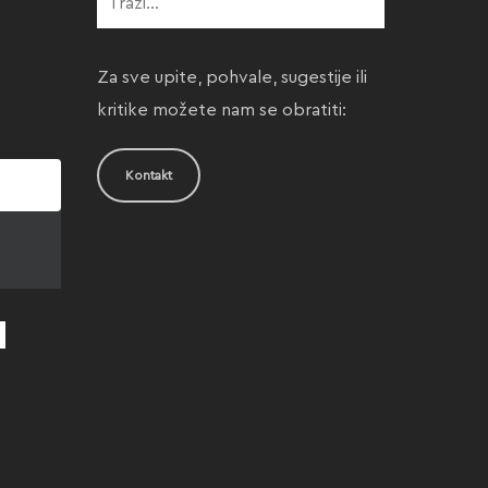
Za sve upite, pohvale, sugestije ili
kritike možete nam se obratiti:
Kontakt