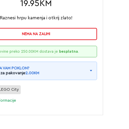
19.95
KM
Raznesi hrpu kamenja i otkrij zlato!
NEMA NA ZALIHI
ovine preko
250.00
KM
dostava je
besplatna
.
A VAM POKLON?
 za pakovanje
2.00
KM
LEGO City
formacije