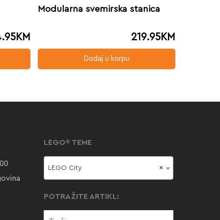
Modularna svemirska stanica
.95
KM
219.95
KM
Dodaj u korpu
LEGO® TEME
000
LEGO City
×
govina
POTRAŽITE ARTIKL: