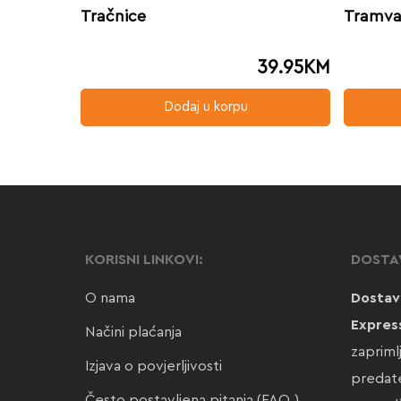
Tračnice
Tramvaj
39.95
KM
Dodaj u korpu
KORISNI LINKOVI:
DOSTA
O nama
Dostav
Expres
Načini plaćanja
zapriml
Izjava o povjerljivosti
predate
Često postavljena pitanja (FAQ)