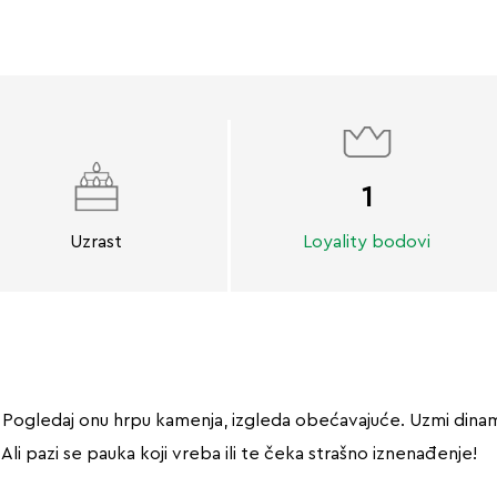
1
Uzrast
Loyality bodovi
! Pogledaj onu hrpu kamenja, izgleda obećavajuće. Uzmi dinamit
. Ali pazi se pauka koji vreba ili te čeka strašno iznenađenje!