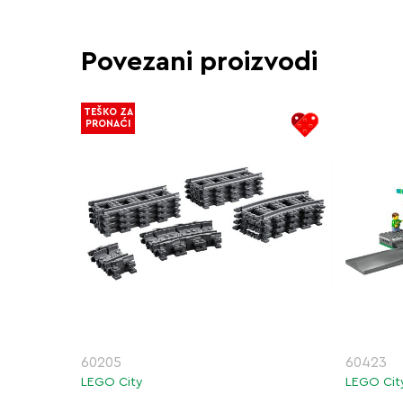
Povezani proizvodi
TEŠKO ZA
PRONAĆI
60205
60423
LEGO City
LEGO Cit