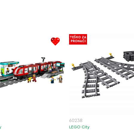
TEŠKO ZA
PRONAĆI
60238
y
LEGO City