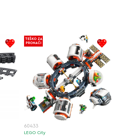
TEŠKO ZA
PRONAĆI
60433
LEGO City