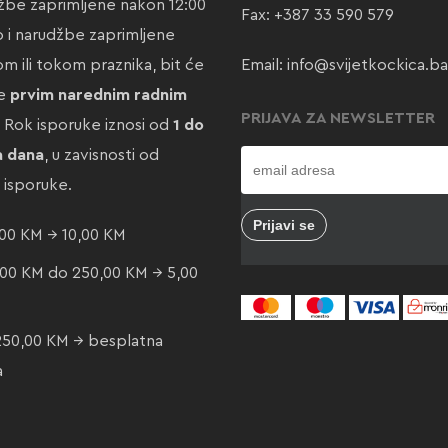
žbe zaprimljene nakon 12:00
Fax: +387 33 590 579
ao i narudžbe zaprimljene
m ili tokom praznika, bit će
Email:
info@svijetkockica.ba
te
prvim narednim radnim
PRIJAVA ZA NEWSLETTER
. Rok isporuke iznosi od
1 do
a dana
, u zavisnosti od
e isporuke.
00 KM → 10,00 KM
00 KM do 250,00 KM → 5,00
250,00 KM → besplatna
a