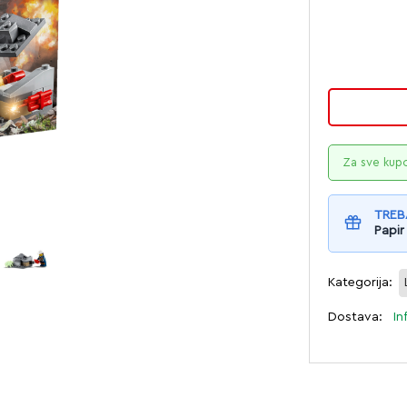
Za sve kup
TREB
Papir
Kategorija:
Dostava:
In