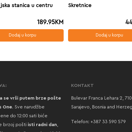
ska stanica u centru
Skretnice
189.95
KM
44
Dodaj u korpu
Dodaj u korpu
VA:
KONTAKT
a se vrši putem brze pošte
Bulevar Franca Lehara 2, 71
s One
. Sve narudžbe
Sarajevo, Bosnia and Herze
jene do 12:00 sati biće
Telefon:
+387 33 590 579
 brzoj pošti
isti radni dan
,