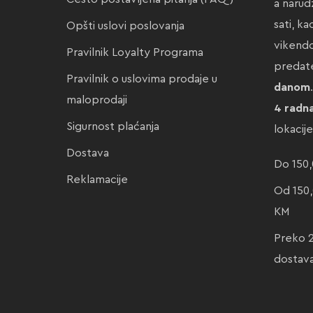
a narud
sati, k
Opšti uslovi poslovanja
vikendo
Pravilnik Loyalty Programa
preda
Pravilnik o uslovima prodaje u
danom
maloprodaji
4 radn
Sigurnost plaćanja
lokacij
Dostava
Do 150,
Reklamacije
Od 150,
KM
Preko 
dostav