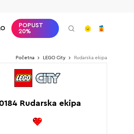
POPUST
search
account
AO
20%
Početna
LEGO City
Rudarska ekipa
0184 Rudarska ekipa