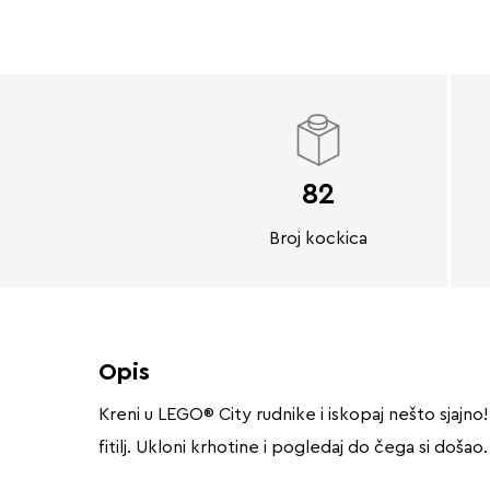
82
Broj kockica
Opis
Kreni u LEGO® City rudnike i iskopaj nešto sjajno
fitilj. Ukloni krhotine i pogledaj do čega si došao