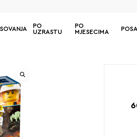
PO
PO
ESOVANJA
POS
UZRASTU
MJESECIMA
6