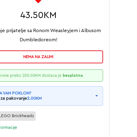
43.50
KM
oje prijatelje sa Ronom Weasleyjem i Albusom
Dumbledoreom!
NEMA NA ZALIHI
ovine preko
250.00
KM
dostava je
besplatna
.
A VAM POKLON?
 za pakovanje
2.00
KM
LEGO Brickheadz
formacije