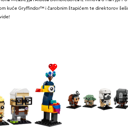
m kuće Gryffindor™ i čarobnim štapićem te direktorov šešir 
vide!