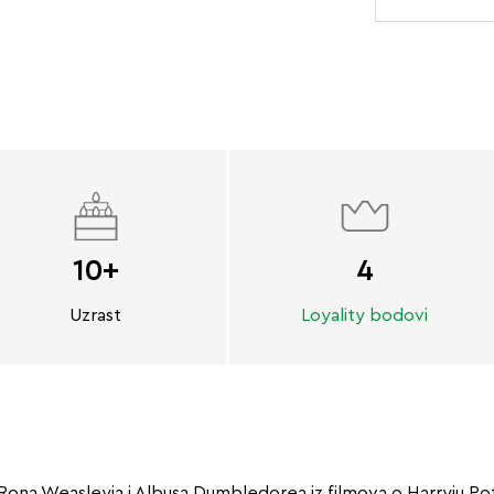
10+
4
Uzrast
Loyality bodovi
 Rona Weasleyja i Albusa Dumbledorea iz filmova o Harryju P