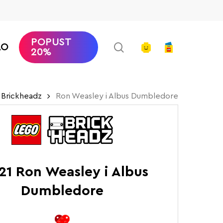
POPUST
search
account
AO
20%
Brickheadz
Ron Weasley i Albus Dumbledore
21 Ron Weasley i Albus
Dumbledore