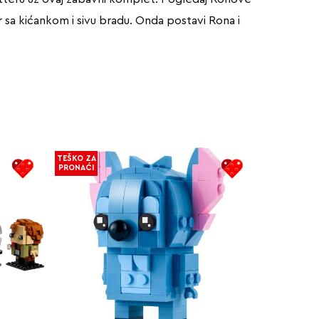
sa kićankom i sivu bradu. Onda postavi Rona i
TEŠKO ZA
PRONAĆI