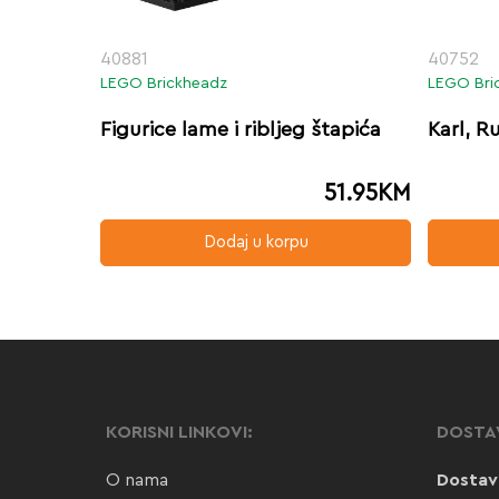
40881
40752
LEGO Brickheadz
LEGO Bri
Figurice lame i ribljeg štapića
Karl, Ru
51.95
KM
Dodaj u korpu
KORISNI LINKOVI:
DOSTA
O nama
Dostav