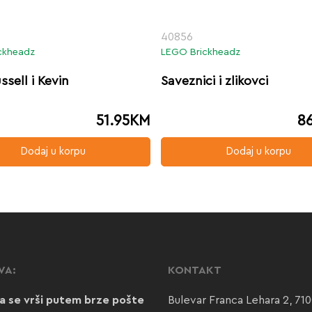
40856
ckheadz
LEGO Brickheadz
ssell i Kevin
Saveznici i zlikovci
51.95
KM
8
Dodaj u korpu
Dodaj u korpu
VA:
KONTAKT
a se vrši putem brze pošte
Bulevar Franca Lehara 2, 71