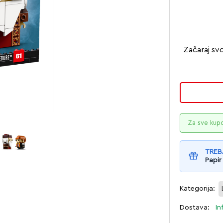
Začaraj sv
Za sve kup
TREB
Papir
Kategorija:
Dostava:
In