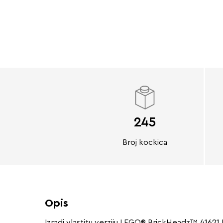
245
Broj kockica
Opis
Izradi vlastitu verziju LEGO® BrickHeadz™ 41621