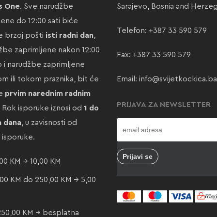
s One
. Sve narudžbe
Sarajevo, Bosnia and Herze
jene do 12:00 sati biće
Telefon:
+387 33 590 579
 brzoj pošti
isti radni dan
,
žbe zaprimljene nakon 12:00
Fax: +387 33 590 579
ao i narudžbe zaprimljene
m ili tokom praznika, bit će
Email:
info@svijetkockica.ba
te
prvim narednim radnim
PRIJAVA ZA NEWSLETTER
. Rok isporuke iznosi od
1 do
a dana
, u zavisnosti od
e isporuke.
00 KM → 10,00 KM
00 KM do 250,00 KM → 5,00
250,00 KM → besplatna