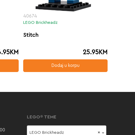
40674
LEGO Brickheadz
Stitch
6.95
KM
25.95
KM
Dodaj u korpu
LEGO® TEME
000
LEGO Brickheadz
×