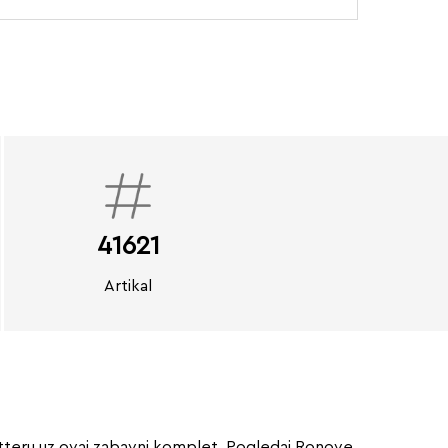
41621
Artikal
otteru uz ovaj zabavni komplet. Pogledaj Ronove