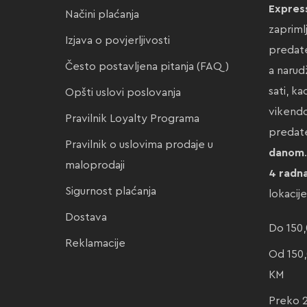
Expres
Načini plaćanja
zapriml
Izjava o povjerljivosti
predate
Često postavljena pitanja (FAQ)
a narud
sati, k
Opšti uslovi poslovanja
vikendo
Pravilnik Loyalty Programa
preda
Pravilnik o uslovima prodaje u
danom
maloprodaji
4 radn
Sigurnost plaćanja
lokacij
Dostava
Do 150,
Reklamacije
Od 150,
KM
Preko 