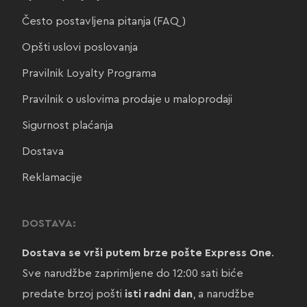
Često postavljena pitanja (FAQ)
Opšti uslovi poslovanja
Pravilnik Loyalty Programa
Pravilnik o uslovima prodaje u maloprodaji
Sigurnost plaćanja
Dostava
Reklamacije
DOSTAVA:
Dostava se vrši putem brze pošte Express One
.
Sve narudžbe zaprimljene do 12:00 sati biće
predate brzoj pošti
isti radni dan
, a narudžbe