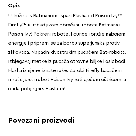
Opis
Udruži se s Batmanom i spasi Flasha od Poison Ivy™ i
Firefly™ u uzbudljivom obračunu robota Batmana i
Poison Ivy! Pokreni robote, figurice i oružje nabojem
energije i pripremi se za borbu superjunaka protiv
zlikovaca. Napadni dvostrukim pucačem Bat-robota.
Izbjegavaj metke iz pucača otrovne biljke i oslobodi
Flasha iz njene lisnate ruke. Zarobi Firefly bacačem
mreže, sruši robot Poison Ivy rotirajućom oštricom, a
onda pobjegni s Flashem!
Povezani proizvodi