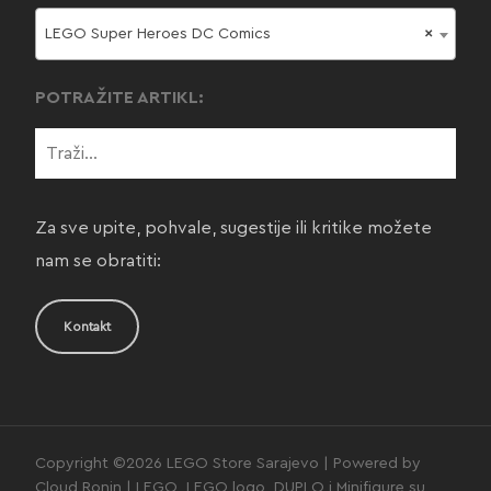
LEGO Super Heroes DC Comics
×
POTRAŽITE ARTIKL:
Za sve upite, pohvale, sugestije ili kritike možete
nam se obratiti:
Kontakt
Copyright ©2026 LEGO Store Sarajevo | Powered by
Cloud Ronin | LEGO, LEGO logo, DUPLO i Minifigure su