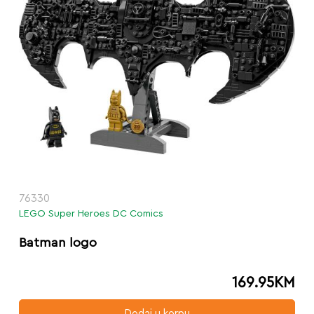
76330
LEGO Super Heroes DC Comics
Batman logo
169.95
KM
Dodaj u korpu