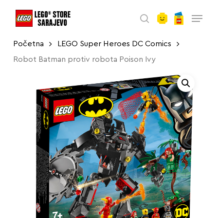
account
Skip
Menu
to
search
main
Početna
LEGO Super Heroes DC Comics
content
Robot Batman protiv robota Poison Ivy