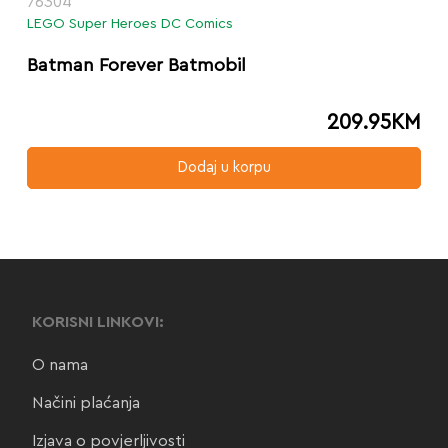
76304
LEGO Super Heroes DC Comics
Batman Forever Batmobil
209.95
KM
Dodaj u korpu
KORISNI LINKOVI:
O nama
Načini plaćanja
Izjava o povjerljivosti