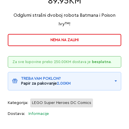
89.95
KM
Odglumi strašni dvoboj robota Batmana i Poison
Ivy™!
NEMA NA ZALIHI
Za sve kupovine preko
250.00
KM
dostava je
besplatna
.
TREBA VAM POKLON?
Papir za pakovanje
2.00
KM
Kategorija:
LEGO Super Heroes DC Comics
Dostava:
Informacije