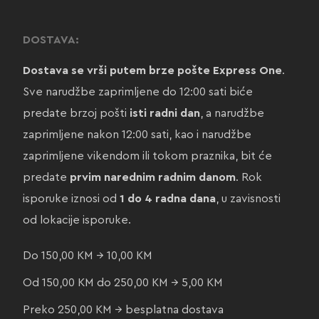
DOSTAVA:
Dostava se vrši putem brze pošte Express One
.
Sve narudžbe zaprimljene do 12:00 sati biće
predate brzoj pošti
isti radni dan
, a narudžbe
zaprimljene nakon 12:00 sati, kao i narudžbe
zaprimljene vikendom ili tokom praznika, bit će
predate
prvim narednim radnim danom
. Rok
isporuke iznosi od
1 do 4 radna dana
, u zavisnosti
od lokacije isporuke.
Do 150,00 KM → 10,00 KM
Od 150,00 KM do 250,00 KM → 5,00 KM
Preko 250,00 KM → besplatna dostava