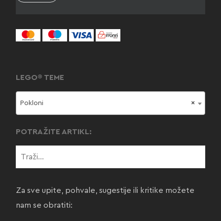
LEGO® TEME
Pokloni
×
POTRAŽITE ARTIKL:
Za sve upite, pohvale, sugestije ili kritike možete
nam se obratiti: