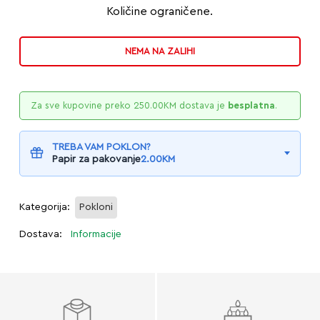
Količine ograničene.
NEMA NA ZALIHI
Za sve kupovine preko
250.00
KM
dostava je
besplatna
.
TREBA VAM POKLON?
Papir za pakovanje
2.00
KM
Kategorija:
Pokloni
Dostava:
Informacije