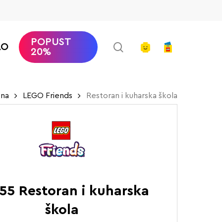
POPUST
search
account
AO
20%
na
LEGO Friends
Restoran i kuharska škola
55 Restoran i kuharska
škola