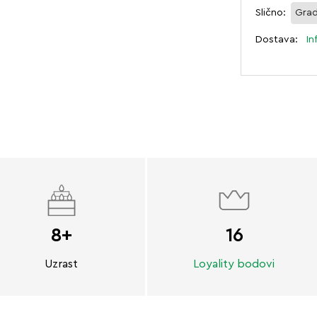
Slično:
Grad
Dostava:
In
8+
16
Uzrast
Loyality bodovi