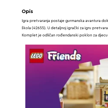
Opis
Igra pretvaranja postaje gurmanska avantura dok d
škola (42655). U detaljnoj igrački za igru pretva
Komplet je odličan rođendanski poklon za djecu k