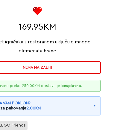
169.95
KM
t igračaka s restoranom uključuje mnogo
elemenata hrane
NEMA NA ZALIHI
ovine preko
250.00
KM
dostava je
besplatna
.
A VAM POKLON?
 za pakovanje
2.00
KM
LEGO Friends