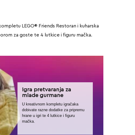
a u kompletu LEGO® Friends Restoran i kuharska
torom za goste te 4 lutkice i figuru mačka.
Igra pretvaranja za
mlade gurmane
U kreativnom kompletu igračaka
dobivate razne dodatke za pripremu
hrane u igri te 4 lutkice i figuru
mačka.