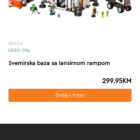
60434
LEGO City
Svemirska baza sa lansirnom rampom
299.95
KM
Dodaj u korpu