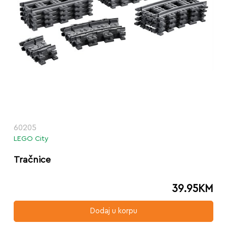
60205
LEGO City
Tračnice
39.95
KM
Dodaj u korpu