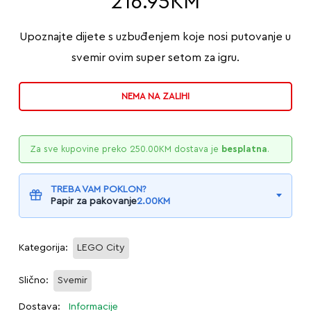
216.95
KM
Upoznajte dijete s uzbuđenjem koje nosi putovanje u
svemir ovim super setom za igru.
NEMA NA ZALIHI
Za sve kupovine preko
250.00
KM
dostava je
besplatna
.
TREBA VAM POKLON?
Papir za pakovanje
2.00
KM
Kategorija:
LEGO City
Slično:
Svemir
Dostava:
Informacije