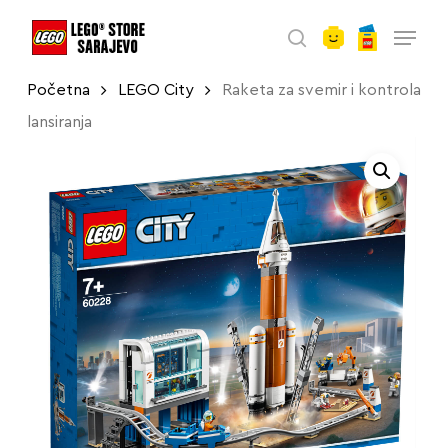
account
Skip
Menu
to
search
main
Početna
LEGO City
Raketa za svemir i kontrola
content
lansiranja