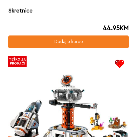
Skretnice
44.95
KM
Dodaj u korpu
TEŠKO ZA
PRONAĆI