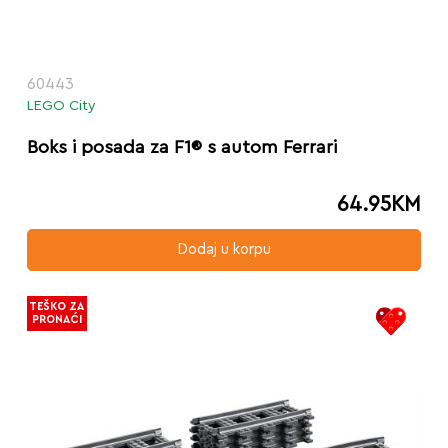
60443
LEGO City
Boks i posada za F1® s autom Ferrari
64.95
KM
Dodaj u korpu
TEŠKO ZA
PRONAĆI