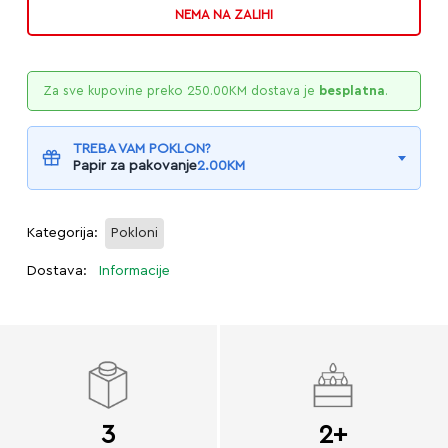
NEMA NA ZALIHI
Za sve kupovine preko
250.00
KM
dostava je
besplatna
.
TREBA VAM POKLON?
Papir za pakovanje
2.00
KM
Kategorija:
Pokloni
Dostava:
Informacije
3
2+