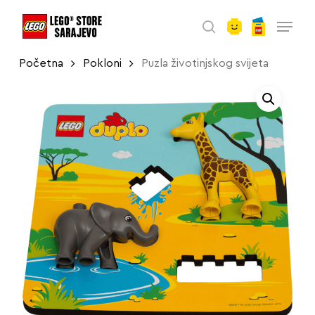
account
Skip
Menu
to
search
main
Početna
Pokloni
Puzla životinjskog svijeta
content