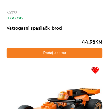
60373
LEGO City
Vatrogasni spasilački brod
44.95
KM
Dodaj u korpu