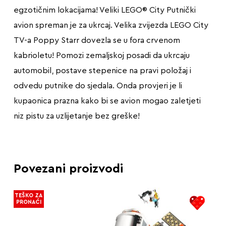
egzotičnim lokacijama! Veliki LEGO® City Putnički
avion spreman je za ukrcaj. Velika zvijezda LEGO City
TV-a Poppy Starr dovezla se u fora crvenom
kabrioletu! Pomozi zemaljskoj posadi da ukrcaju
automobil, postave stepenice na pravi položaj i
odvedu putnike do sjedala. Onda provjeri je li
kupaonica prazna kako bi se avion mogao zaletjeti
niz pistu za uzlijetanje bez greške!
Povezani proizvodi
TEŠKO ZA
PRONAĆI