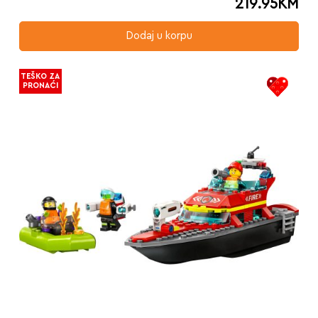
219.95
KM
Dodaj u korpu
TEŠKO ZA
PRONAĆI