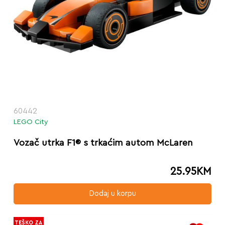
60442
LEGO City
Vozač utrka F1® s trkaćim autom McLaren
25.95
KM
Dodaj u korpu
TEŠKO ZA