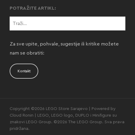
POTRAŽITE ARTIKL:
Za sve upite, pohvale, sugestije ili kritike možete
nam se obratiti:
Kontakt
Copyright ©2026 LEGO Store Sarajevo | Powered by
Cloud Ronin | LEGO, LEGO logo, DUPLO i Minifigure su
znakovi LEGO Group. ©2026 The LEGO Group. Sva prava
pridržana.