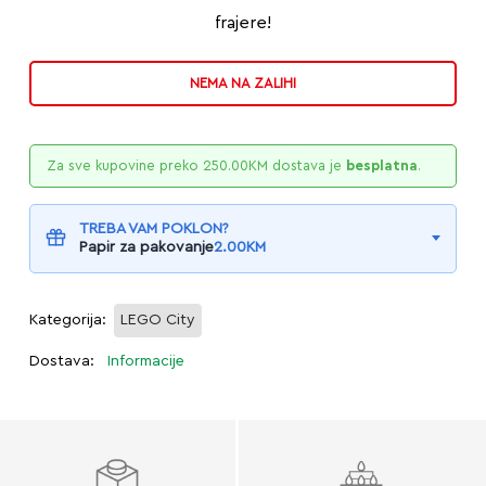
frajere!
NEMA NA ZALIHI
Za sve kupovine preko
250.00
KM
dostava je
besplatna
.
TREBA VAM POKLON?
Papir za pakovanje
2.00
KM
Kategorija:
LEGO City
Dostava:
Informacije