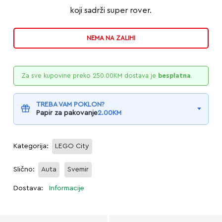
koji sadrži super rover.
NEMA NA ZALIHI
Za sve kupovine preko
250.00
KM
dostava je
besplatna
.
TREBA VAM POKLON?
Papir za pakovanje
2.00
KM
Kategorija:
LEGO City
Slično:
Auta
Svemir
Dostava:
Informacije