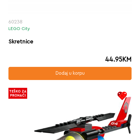
60238
LEGO City
Skretnice
44.95
KM
Dodaj u korpu
TEŠKO ZA
PRONAĆI