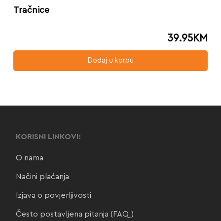
Tračnice
39.95
KM
Dodaj u korpu
KORISNI LINKOVI:
O nama
Načini plaćanja
Izjava o povjerljivosti
Često postavljena pitanja (FAQ)