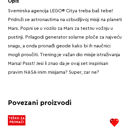
Opis
Svemirska agencija LEGO® Citya treba baš tebe!
Pridruži se astronautima na uzbudljivoj misiji na planeti
Mars. Popni se u vozilo za Mars za testnu vožnju u
pustinji. Prilagodi generator solarne ploče za najveću
snagu, a onda pronađi geode kako bi ih naučnici
mogli proučiti. Trening je važan dio misije istraživanja
Marsa! Pssst! Jesi li znao da je ovaj set inspirisan
pravim NASA-inim misijama? Super, zar ne?
Povezani proizvodi
TEŠKO ZA
PRONAĆI