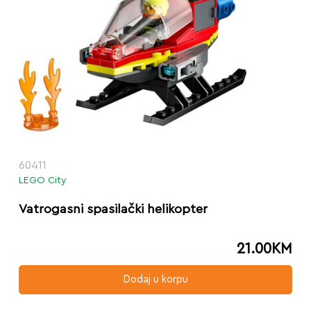
60411
LEGO City
Vatrogasni spasilački helikopter
21.00
KM
Dodaj u korpu