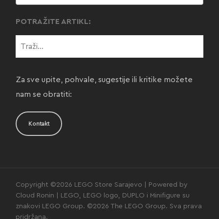
POTRAŽITE ARTIKL:
Za sve upite, pohvale, sugestije ili kritike možete
nam se obratiti:
Kontakt
Copyright ©2026 LEGO Store Sarajevo | Powered by
Cloud Ronin | LEGO, LEGO logo, DUPLO i Minifigure su
znakovi LEGO Group. ©2026 The LEGO Group. Sva prava
pridržana.