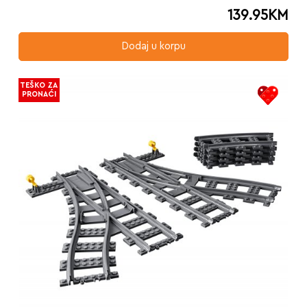
139.95
KM
Dodaj u korpu
TEŠKO ZA
PRONAĆI