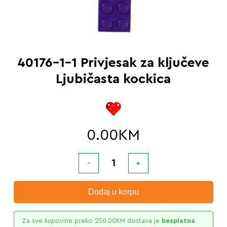
40176-1-1 Privjesak za ključeve
Ljubičasta kockica
0.00
KM
Dodaj u korpu
Za sve kupovine preko
250.00
KM
dostava je
besplatna
.