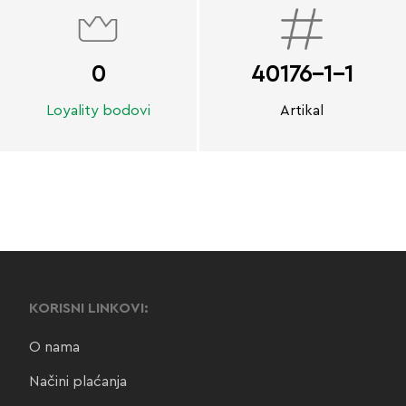
0
40176-1-1
Loyality bodovi
Artikal
KORISNI LINKOVI:
O nama
Načini plaćanja