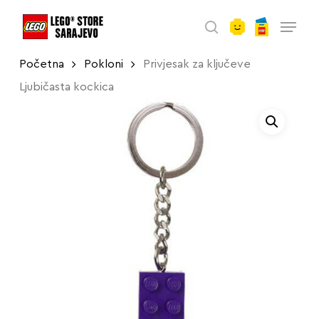
account
Skip
Menu
to
search
main
Početna
Pokloni
Privjesak za ključeve
content
Ljubičasta kockica