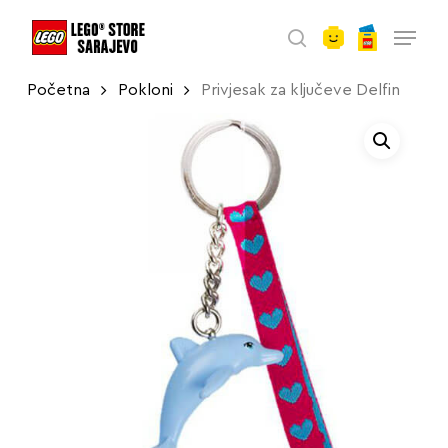
account
Skip
Menu
to
search
main
Početna
Pokloni
Privjesak za ključeve Delfin
content