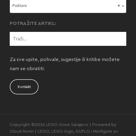
Pokloni
×
POTRAŽITE ARTIKL:
Za sve upite, pohvale, sugestije ili kritike možete
nam se obratiti:
Kontakt
Copyright ©2026 LEGO Store Sarajevo | Powered by
Cloud Ronin | LEGO, LEGO logo, DUPLO i Minifigure su