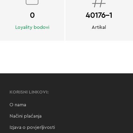
0
40176-1
Loyality bodovi
Artikal
KORISNI LINKOVI:
O nama
Načini plaćanja
Izjava o povjerljivosti