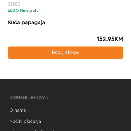
21282
LEGO Minecraft
Kuća papagaja
152.95
KM
Dodaj u korpu
KORISNI LINKOVI:
O nama
Načini plaćanja