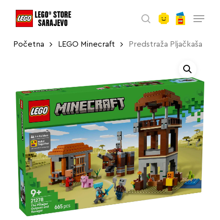
account
Skip
Menu
to
search
main
Početna
LEGO Minecraft
Predstraža Pljačkaša
content