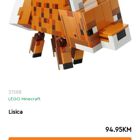
21588
LEGO Minecraft
Lisica
94.95
KM