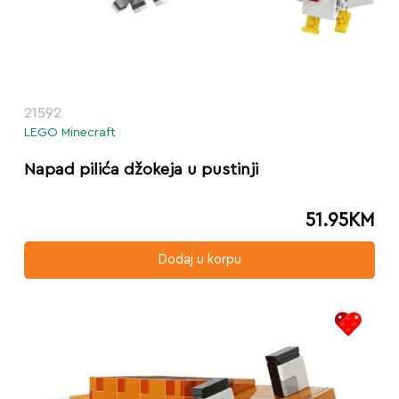
21592
LEGO Minecraft
Napad pilića džokeja u pustinji
51.95
KM
Dodaj u korpu