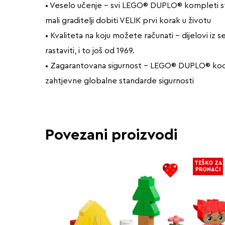
• Veselo učenje – svi LEGO® DUPLO® kompleti struč
mali graditelji dobiti VELIK prvi korak u životu
• Kvaliteta na koju možete računati – dijelovi iz 
rastaviti, i to još od 1969.
• Zagarantovana sigurnost – LEGO® DUPLO® kockice
zahtjevne globalne standarde sigurnosti
Povezani proizvodi
TEŠKO ZA
PRONAĆI