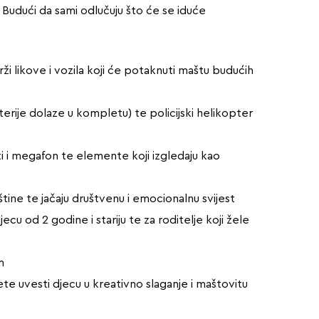
. Budući da sami odlučuju što će se iduće
ži likove i vozila koji će potaknuti maštu budućih
baterije dolaze u kompletu) te policijski helikopter
iti i megafon te elemente koji izgledaju kao
štine te jačaju društvenu i emocionalnu svijest
u od 2 godine i stariju te za roditelje koji žele
m
e uvesti djecu u kreativno slaganje i maštovitu