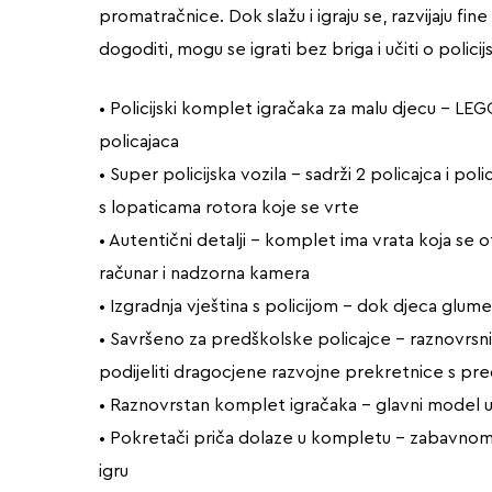
promatračnice. Dok slažu i igraju se, razvijaju fi
dogoditi, mogu se igrati bez briga i učiti o polici
• Policijski komplet igračaka za malu djecu – LEG
policajaca
• Super policijska vozila – sadrži 2 policajca i pol
s lopaticama rotora koje se vrte
• Autentični detalji – komplet ima vrata koja se o
računar i nadzorna kamera
• Izgradnja vještina s policijom – dok djeca glume
• Savršeno za predškolske policajce – raznovrsni 
podijeliti dragocjene razvojne prekretnice s p
• Raznovrstan komplet igračaka – glavni model u
• Pokretači priča dolaze u kompletu – zabavnom 
igru