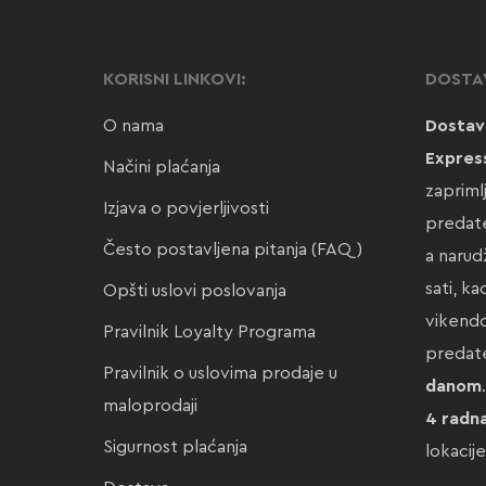
KORISNI LINKOVI:
DOSTA
O nama
Dostav
Expres
Načini plaćanja
zapriml
Izjava o povjerljivosti
predate
Često postavljena pitanja (FAQ)
a narud
sati, k
Opšti uslovi poslovanja
vikendo
Pravilnik Loyalty Programa
preda
Pravilnik o uslovima prodaje u
danom
maloprodaji
4 radn
Sigurnost plaćanja
lokacij