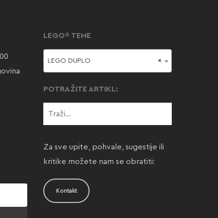
LEGO® TEME
000
LEGO DUPLO
×
govina
POTRAŽITE ARTIKL:
Za sve upite, pohvale, sugestije ili
kritike možete nam se obratiti:
Kontakt