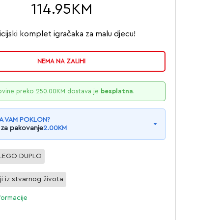
114.95
KM
icijski komplet igračaka za malu djecu!
NEMA NA ZALIHI
ovine preko
250.00
KM
dostava je
besplatna
.
A VAM POKLON?
 za pakovanje
2.00
KM
LEGO DUPLO
ji iz stvarnog života
formacije