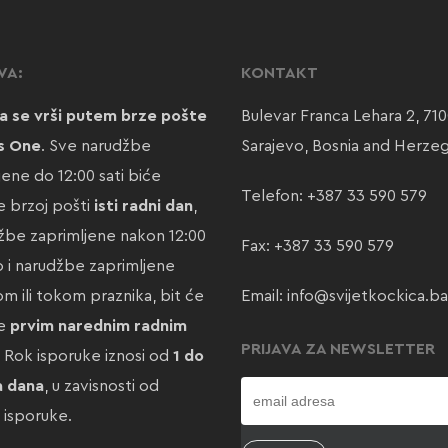
VA:
KONTAKT
a se vrši putem brze pošte
Bulevar Franca Lehara 2, 71
s One
. Sve narudžbe
Sarajevo, Bosnia and Herze
jene do 12:00 sati biće
Telefon:
+387 33 590 579
 brzoj pošti
isti radni dan
,
žbe zaprimljene nakon 12:00
Fax: +387 33 590 579
ao i narudžbe zaprimljene
m ili tokom praznika, bit će
Email:
info@svijetkockica.ba
te
prvim narednim radnim
PRIJAVA ZA NEWSLETTER
. Rok isporuke iznosi od
1 do
a dana
, u zavisnosti od
e isporuke.