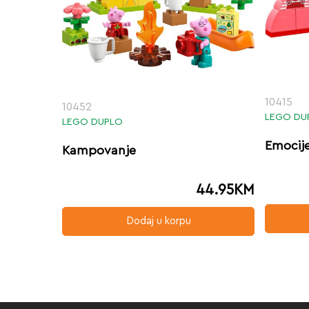
10415
10452
LEGO DU
LEGO DUPLO
Emocije
Kampovanje
44.95
KM
Dodaj u korpu