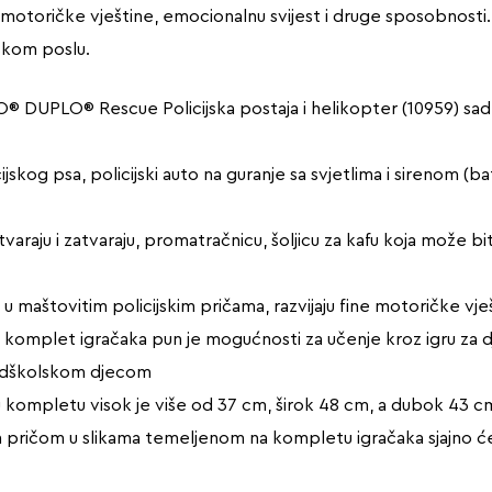
ne motoričke vještine, emocionalnu svijest i druge sposobnosti
jskom poslu.
O® DUPLO® Rescue Policijska postaja i helikopter (10959) sadr
icijskog psa, policijski auto na guranje sa svjetlima i sirenom (
tvaraju i zatvaraju, promatračnicu, šoljicu za kafu koja može b
 u maštovitim policijskim pričama, razvijaju fine motoričke vje
komplet igračaka pun je mogućnosti za učenje kroz igru za djec
redškolskom djecom
 kompletu visok je više od 37 cm, širok 48 cm, a dubok 43 c
pričom u slikama temeljenom na kompletu igračaka sjajno ćet