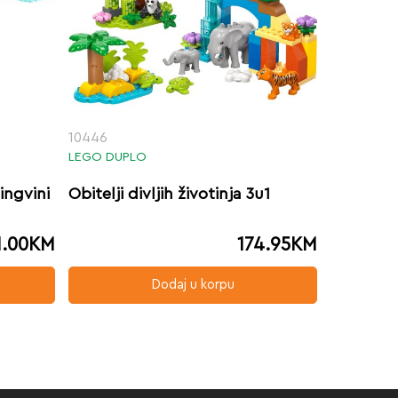
10446
LEGO DUPLO
pingvini
Obitelji divljih životinja 3u1
1.00
KM
174.95
KM
Dodaj u korpu