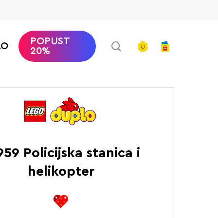
POPUST
search
account
AO
20%
LEGO DUPLO
Policijska stanica i helikopter
959 Policijska stanica i
helikopter