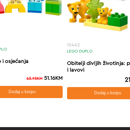
10442
PLO
LEGO DUPLO
 i osjećanja
Obitelji divljih životinja: 
i lavovi
51.16
KM
63.95
KM
2
Dodaj u korpu
Dodaj u korpu