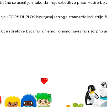
no su osmišljeni tako da imaju uzbudljive priče, vedre boje, 
serije LEGO® DUPLO® ispunjavaju stroge standarde industrije, št
 i dijelove bacamo, grijemo, lomimo, savijamo i iscrpno anal