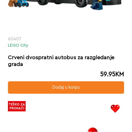
60407
LEGO City
Crveni dvospratni autobus za razgledanje
grada
59.95
KM
Dodaj u korpu
TEŠKO ZA
PRONAĆI