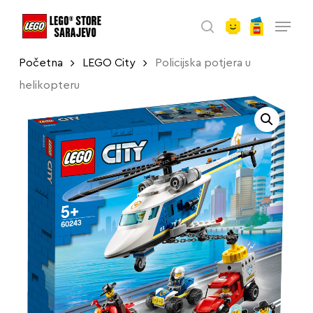
account
Skip
Menu
to
search
main
Početna
LEGO City
Policijska potjera u
content
helikopteru