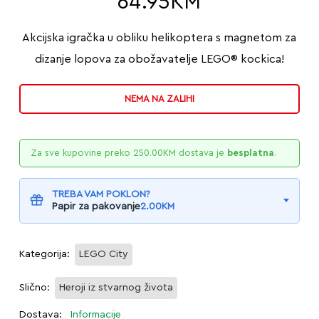
64.95
KM
Akcijska igračka u obliku helikoptera s magnetom za
dizanje lopova za obožavatelje LEGO® kockica!
NEMA NA ZALIHI
Za sve kupovine preko
250.00
KM
dostava je
besplatna
.
TREBA VAM POKLON?
Papir za pakovanje
2.00
KM
Kategorija:
LEGO City
Slično:
Heroji iz stvarnog života
Dostava:
Informacije