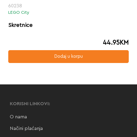
60238
LEGO City
Skretnice
44.95
KM
Dodaj u korpu
KORISNI LINKOVI:
O nama
Načini plaćanja