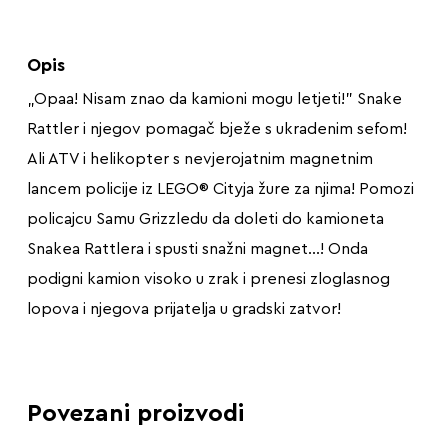
Opis
„Opaa! Nisam znao da kamioni mogu letjeti!” Snake
Rattler i njegov pomagač bježe s ukradenim sefom!
Ali ATV i helikopter s nevjerojatnim magnetnim
lancem policije iz LEGO® Cityja žure za njima! Pomozi
policajcu Samu Grizzledu da doleti do kamioneta
Snakea Rattlera i spusti snažni magnet…! Onda
podigni kamion visoko u zrak i prenesi zloglasnog
lopova i njegova prijatelja u gradski zatvor!
Povezani proizvodi