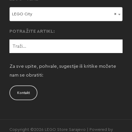
LEGO City
×
POTRAŽITE ARTIKL:
Za sve upite, pohvale, sugestije ili kritike možete
nam se obratiti:
Kontakt
Copyright ©2026 LEGO Store Sarajevo | Powered by