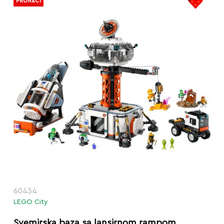
PRONAĆI
60434
LEGO City
Svemirska baza sa lansirnom rampom