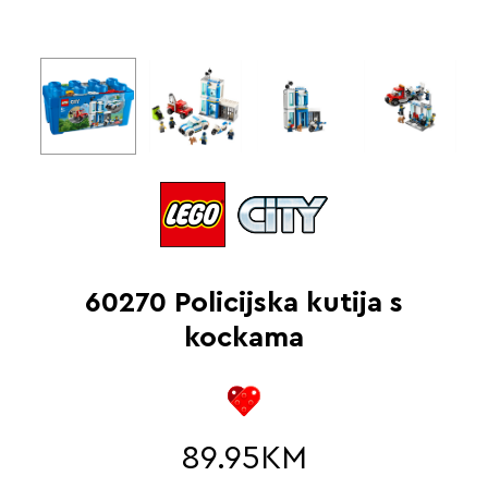
60270 Policijska kutija s
kockama
89.95
KM