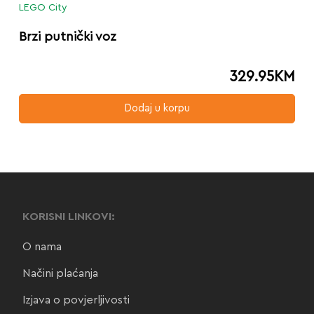
LEGO City
Brzi putnički voz
329.95
KM
Dodaj u korpu
KORISNI LINKOVI:
O nama
Načini plaćanja
Izjava o povjerljivosti