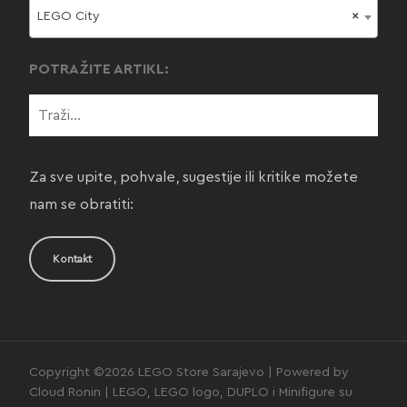
LEGO City
×
POTRAŽITE ARTIKL:
Za sve upite, pohvale, sugestije ili kritike možete
nam se obratiti:
Kontakt
Copyright ©2026 LEGO Store Sarajevo | Powered by
Cloud Ronin | LEGO, LEGO logo, DUPLO i Minifigure su