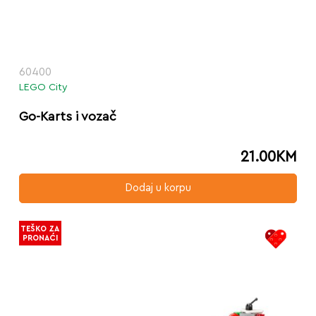
60400
LEGO City
Go-Karts i vozač
21.00
KM
Dodaj u korpu
TEŠKO ZA
PRONAĆI