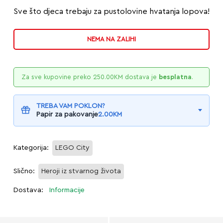
Sve što djeca trebaju za pustolovine hvatanja lopova!
NEMA NA ZALIHI
Za sve kupovine preko
250.00
KM
dostava je
besplatna
.
TREBA VAM POKLON?
Papir za pakovanje
2.00
KM
Kategorija:
LEGO City
Slično:
Heroji iz stvarnog života
Dostava:
Informacije