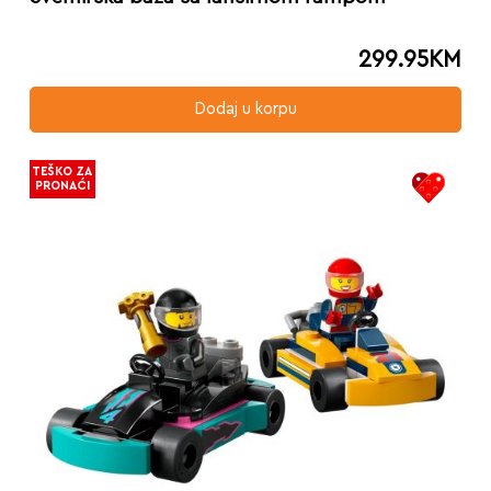
299.95
KM
Dodaj u korpu
TEŠKO ZA
PRONAĆI