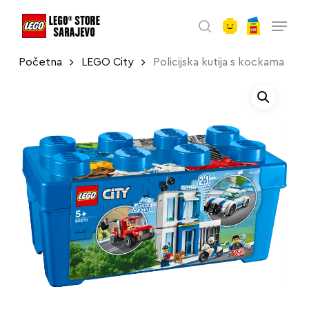
account
Skip
Menu
to
search
main
Početna
LEGO City
Policijska kutija s kockama
content