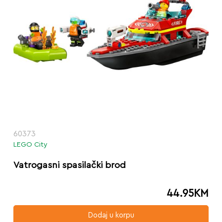
60373
LEGO City
Vatrogasni spasilački brod
44.95
KM
Dodaj u korpu