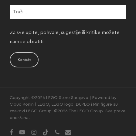
Za sve upite, pohvale, sugestije ili kritike možete
nam se obratiti:
Kontakt
Copyright ©2026 LEGO Store Sarajevo | Powered by
Cloud Ronin | LEGO, LEGO logo, DUPLO i Minifigure su
znakovi LEGO Group. ©2026 The LEGO Group. Sva prava
pridržana.
facebook
youtube
instagram
tiktok
phone
email