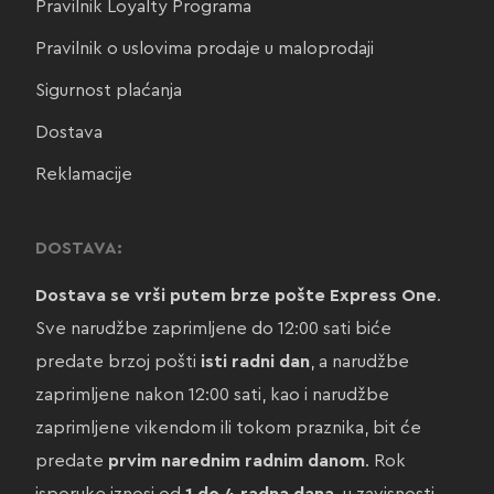
Pravilnik Loyalty Programa
Pravilnik o uslovima prodaje u maloprodaji
Sigurnost plaćanja
Dostava
Reklamacije
DOSTAVA:
Dostava se vrši putem brze pošte Express One
.
Sve narudžbe zaprimljene do 12:00 sati biće
predate brzoj pošti
isti radni dan
, a narudžbe
zaprimljene nakon 12:00 sati, kao i narudžbe
zaprimljene vikendom ili tokom praznika, bit će
predate
prvim narednim radnim danom
. Rok