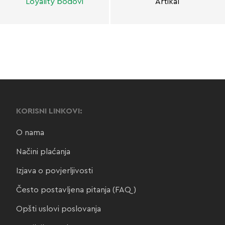
Loyality bodovi
Artikal
KORISNI LINKOVI:
O nama
Načini plaćanja
Izjava o povjerljivosti
Često postavljena pitanja (FAQ)
Opšti uslovi poslovanja