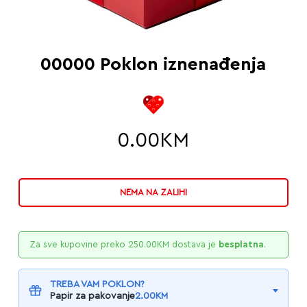
00000 Poklon iznenađenja
0.00
KM
NEMA NA ZALIHI
Za sve kupovine preko
250.00
KM
dostava je
besplatna
.
TREBA VAM POKLON?
Papir za pakovanje
2.00
KM