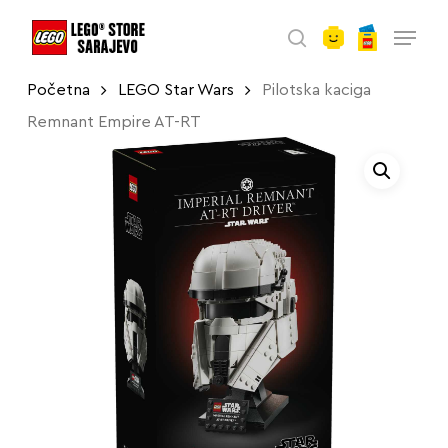
account
Skip
Menu
to
search
main
Početna
LEGO Star Wars
Pilotska kaciga
content
Remnant Empire AT-RT