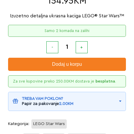
154.95
KM
Izuzetno detaljna ukrasna kaciga LEGO® Star Wars™
Samo 2 komada na zalihi
Dodaj u korpu
Za sve kupovine preko
250.00
KM
dostava je
besplatna
.
TREBA VAM POKLON?
Papir za pakovanje
2.00
KM
Kategorija:
LEGO Star Wars