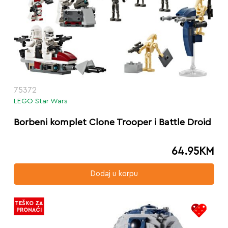
75372
LEGO Star Wars
Borbeni komplet Clone Trooper i Battle Droid
64.95
KM
Dodaj u korpu
TEŠKO ZA
PRONAĆI