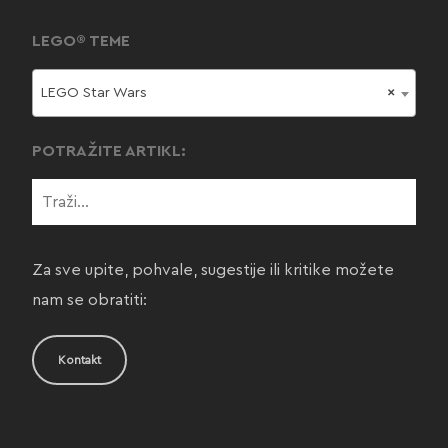
LEGO® TEME
LEGO Star Wars
×
POTRAŽITE ARTIKL:
Za sve upite, pohvale, sugestije ili kritike možete
nam se obratiti:
Kontakt