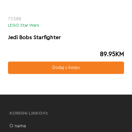
75388
LEGO Star Wars
Jedi Bobs Starfighter
89.95
KM
Dodaj u korpu
KORISNI LINKOVI:
O nama