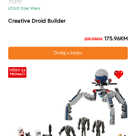
75392
LEGO Star Wars
Creative Droid Builder
175.96
KM
219.95
KM
Dodaj u korpu
TEŠKO ZA
PRONAĆI