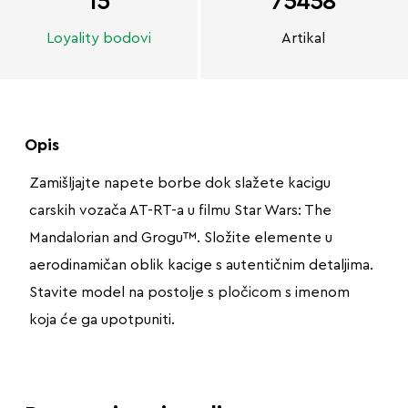
15
75458
Loyality bodovi
Artikal
Opis
Zamišljajte napete borbe dok slažete kacigu
carskih vozača AT-RT-a u filmu Star Wars: The
Mandalorian and Grogu™. Složite elemente u
aerodinamičan oblik kacige s autentičnim detaljima.
Stavite model na postolje s pločicom s imenom
koja će ga upotpuniti.