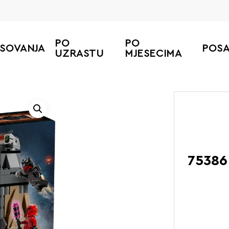
PO
PO
ESOVANJA
POS
UZRASTU
MJESECIMA
Početna
L
75386