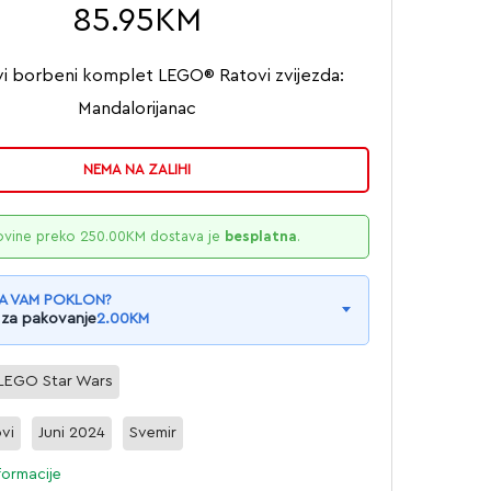
85.95
KM
vi borbeni komplet LEGO® Ratovi zvijezda:
Mandalorijanac
NEMA NA ZALIHI
ovine preko
250.00
KM
dostava je
besplatna
.
A VAM POKLON?
 za pakovanje
2.00
KM
LEGO Star Wars
ovi
Juni 2024
Svemir
formacije