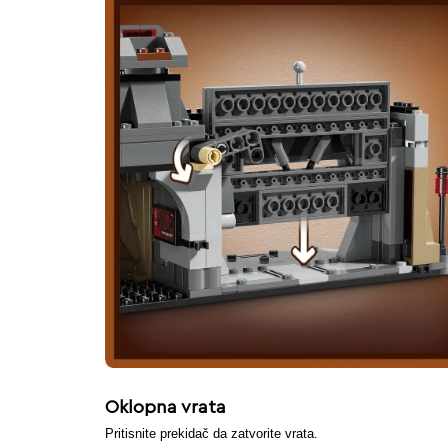
Oklopna vrata
Pritisnite prekidač da zatvorite vrata.