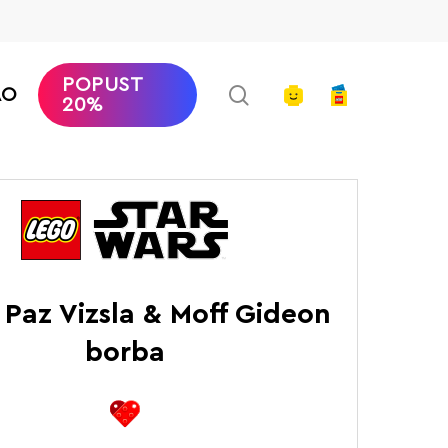
POPUST
search
account
AO
20%
EGO Star Wars
Paz Vizsla & Moff Gideon borba
 Paz Vizsla & Moff Gideon
borba