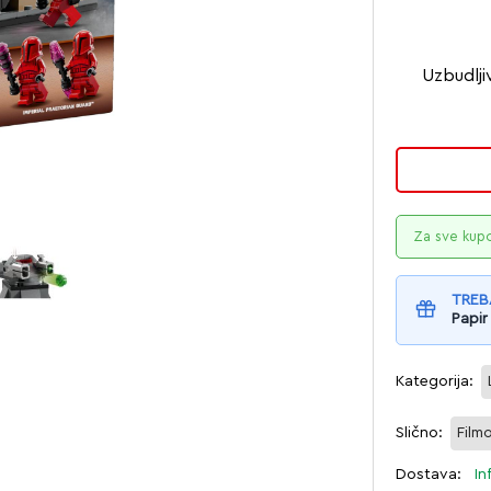
Uzbudlji
Za sve kup
TREB
Papir
Kategorija:
Slično:
Film
Dostava:
In