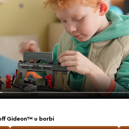
off Gideon™ u borbi