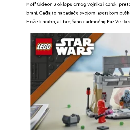
Moff Gideon u oklopu crnog vojnika i carski preto
brani. Gađajte napadače svojom laserskom puško
Može li hrabri, ali brojčano nadmoćniji Paz Vizsla 