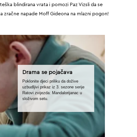
eška blindirana vrata i pomozi Paz Vizsli da se
 na zračne napade Moff Gideona na mlazni pogon!
Drama se pojačava
Poklonite djeci priliku da dožive
uzbudljivi prikaz iz 3. sezone serije
Ratovi zvijezda: Mandalorijanac u
složivom setu.