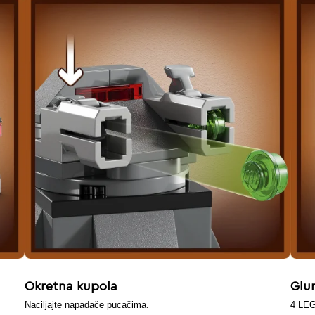
Okretna kupola
Glu
Naciljajte napadače pucačima.
4 LEG