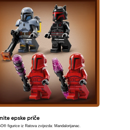
mite epske priče
O® figurice iz Ratova zvijezda: Mandalorijanac.