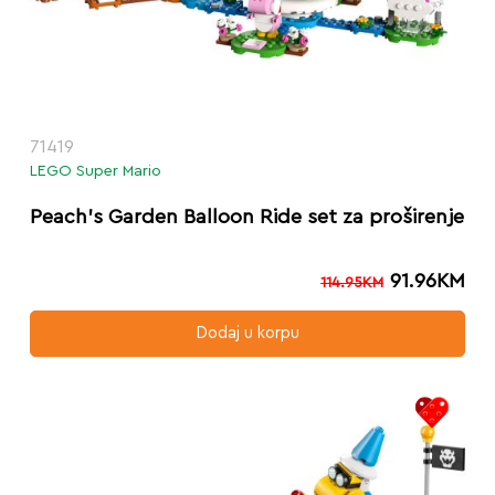
71419
LEGO Super Mario
Peach’s Garden Balloon Ride set za proširenje
91.96
KM
114.95
KM
Dodaj u korpu