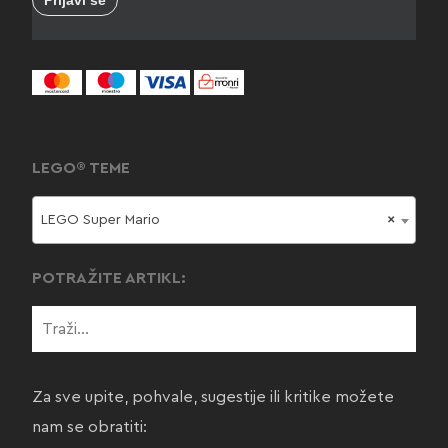
LEGO® TEME
LEGO Super Mario
×
POTRAŽITE ARTIKL:
Za sve upite, pohvale, sugestije ili kritike možete
nam se obratiti: