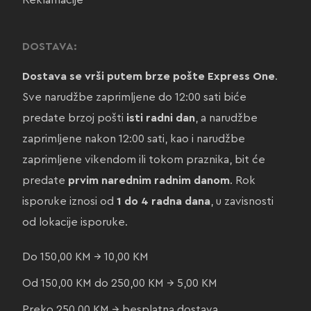
Reklamacije
DOSTAVA:
Dostava se vrši putem brze pošte Express One
.
Sve narudžbe zaprimljene do 12:00 sati biće
predate brzoj pošti
isti radni dan
, a narudžbe
zaprimljene nakon 12:00 sati, kao i narudžbe
zaprimljene vikendom ili tokom praznika, bit će
predate
prvim narednim radnim danom
. Rok
isporuke iznosi od
1 do 4 radna dana
, u zavisnosti
od lokacije isporuke.
Do 150,00 KM → 10,00 KM
Od 150,00 KM do 250,00 KM → 5,00 KM
Preko 250,00 KM → besplatna dostava