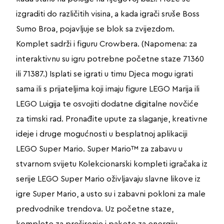
izgraditi do različitih visina, a kada igrači sruše Boss
Sumo Broa, pojavljuje se blok sa zvijezdom.
Komplet sadrži i figuru Crowbera. (Napomena: za
interaktivnu su igru potrebne početne staze 71360
ili 71387.) Isplati se igrati u timu Djeca mogu igrati
sama ili s prijateljima koji imaju figure LEGO Marija ili
LEGO Luigija te osvojiti dodatne digitalne novčiće
za timski rad. Pronađite upute za slaganje, kreativne
ideje i druge mogućnosti u besplatnoj aplikaciji
LEGO Super Mario. Super Mario™ za zabavu u
stvarnom svijetu Kolekcionarski kompleti igračaka iz
serije LEGO Super Mario oživljavaju slavne likove iz
igre Super Mario, a usto su i zabavni pokloni za male
predvodnike trendova. Uz početne staze,
komplete za proširenje i pakete za energiju