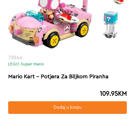
72044
LEGO Super Mario
Mario Kart – Potjera Za Biljkom Piranha
109.95
KM
Dodaj u korpu