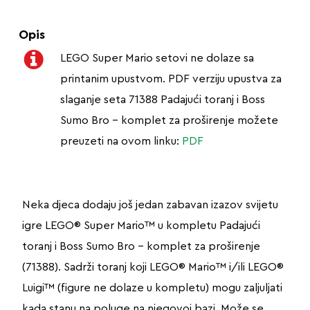
Opis
LEGO Super Mario setovi ne dolaze sa
printanim upustvom. PDF verziju upustva za
slaganje seta 71388 Padajući toranj i Boss
Sumo Bro – komplet za proširenje možete
preuzeti na ovom linku:
PDF
Neka djeca dodaju još jedan zabavan izazov svijetu
igre LEGO® Super Mario™ u kompletu Padajući
toranj i Boss Sumo Bro – komplet za proširenje
(71388). Sadrži toranj koji LEGO® Mario™ i/ili LEGO®
Luigi™ (figure ne dolaze u kompletu) mogu zaljuljati
kada stanu na poluge na njegovoj bazi. Može se