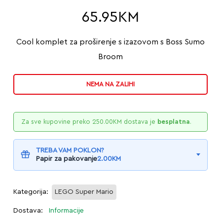
65.95
KM
Cool komplet za proširenje s izazovom s Boss Sumo
Broom
NEMA NA ZALIHI
Za sve kupovine preko
250.00
KM
dostava je
besplatna
.
TREBA VAM POKLON?
Papir za pakovanje
2.00
KM
Kategorija:
LEGO Super Mario
Dostava:
Informacije