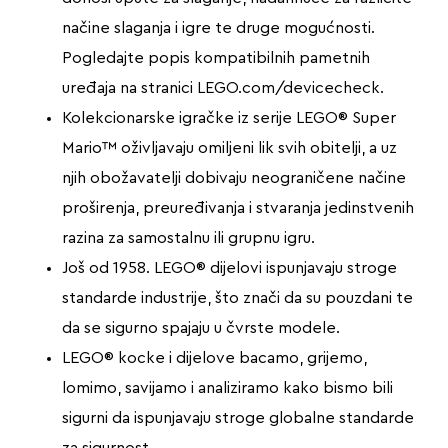
načine slaganja i igre te druge mogućnosti.
Pogledajte popis kompatibilnih pametnih
uređaja na stranici LEGO.com/devicecheck.
Kolekcionarske igračke iz serije LEGO® Super
Mario™ oživljavaju omiljeni lik svih obitelji, a uz
njih obožavatelji dobivaju neograničene načine
proširenja, preuređivanja i stvaranja jedinstvenih
razina za samostalnu ili grupnu igru.
Još od 1958. LEGO® dijelovi ispunjavaju stroge
standarde industrije, što znači da su pouzdani te
da se sigurno spajaju u čvrste modele.
LEGO® kocke i dijelove bacamo, grijemo,
lomimo, savijamo i analiziramo kako bismo bili
sigurni da ispunjavaju stroge globalne standarde
za sigurnost.