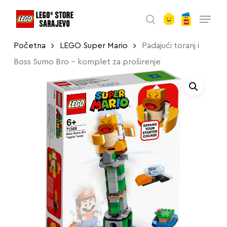
account
Skip
Menu
to
search
main
Početna
LEGO Super Mario
Padajući toranj i
content
Boss Sumo Bro – komplet za proširenje