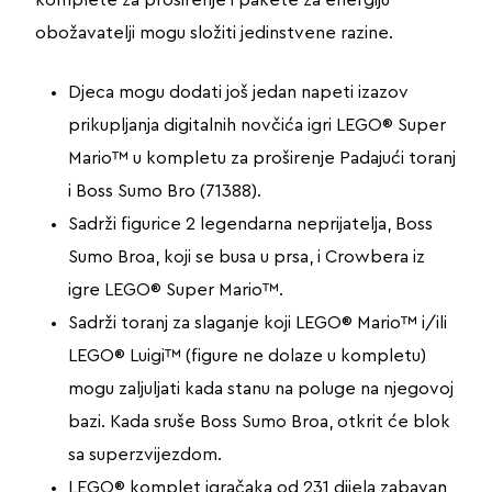
obožavatelji mogu složiti jedinstvene razine.
Djeca mogu dodati još jedan napeti izazov
prikupljanja digitalnih novčića igri LEGO® Super
Mario™ u kompletu za proširenje Padajući toranj
i Boss Sumo Bro (71388).
Sadrži figurice 2 legendarna neprijatelja, Boss
Sumo Broa, koji se busa u prsa, i Crowbera iz
igre LEGO® Super Mario™.
Sadrži toranj za slaganje koji LEGO® Mario™ i/ili
LEGO® Luigi™ (figure ne dolaze u kompletu)
mogu zaljuljati kada stanu na poluge na njegovoj
bazi. Kada sruše Boss Sumo Broa, otkrit će blok
sa superzvijezdom.
LEGO® komplet igračaka od 231 dijela zabavan