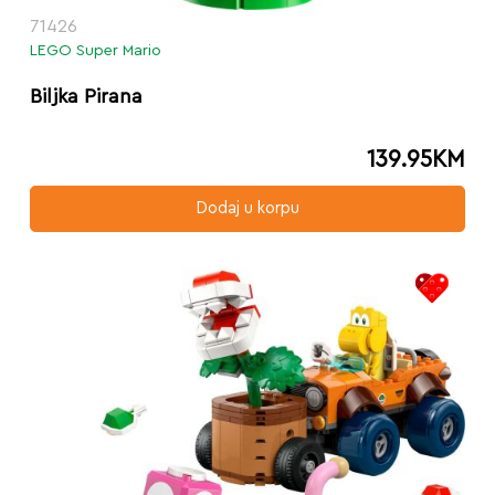
71426
LEGO Super Mario
Biljka Pirana
139.95
KM
Dodaj u korpu