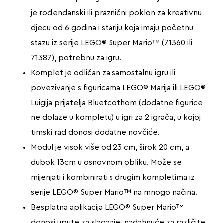
je rođendanski ili praznični poklon za kreativnu
djecu od 6 godina i stariju koja imaju početnu
stazu iz serije LEGO® Super Mario™ (71360 ili
71387), potrebnu za igru.
Komplet je odličan za samostalnu igru ili
povezivanje s figuricama LEGO® Marija ili LEGO®
Luigija prijatelja Bluetoothom (dodatne figurice
ne dolaze u kompletu) u igri za 2 igrača, u kojoj
timski rad donosi dodatne novčiće.
Modul je visok više od 23 cm, širok 20 cm, a
dubok 13cm u osnovnom obliku. Može se
mijenjati i kombinirati s drugim kompletima iz
serije LEGO® Super Mario™ na mnogo načina.
Besplatna aplikacija LEGO® Super Mario™
donosi upute za slaganje, nadahnuće za različite