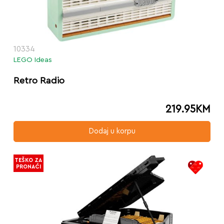
10334
LEGO Ideas
Retro Radio
219.95
KM
Dodaj u korpu
TEŠKO ZA
PRONAĆI