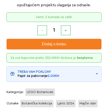
opuštajućem projektu slaganja za odrasle.
Samo 2 komada na zalihi
Dodaj u korpu
Za sve kupovine preko
250.00
KM
dostava je
besplatna
.
TREBA VAM POKLON?
Papir za pakovanje
2.00
KM
Kategorija:
LEGO Botanicals
Oznake
Botanička kolekcija
Ljeto 2024
Majčin dan