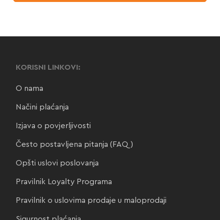
KORISNI LINKOVI:
O nama
Načini plaćanja
Izjava o povjerljivosti
Često postavljena pitanja (FAQ)
Opšti uslovi poslovanja
Pravilnik Loyalty Programa
Pravilnik o uslovima prodaje u maloprodaji
Sigurnost plaćanja