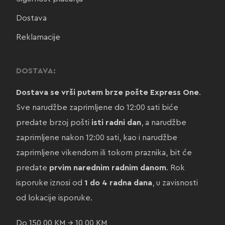
Dostava
Reklamacije
DOSTAVA:
Dostava se vrši putem brze pošte Express One
.
Sve narudžbe zaprimljene do 12:00 sati biće
predate brzoj pošti
isti radni dan
, a narudžbe
zaprimljene nakon 12:00 sati, kao i narudžbe
zaprimljene vikendom ili tokom praznika, bit će
predate
prvim narednim radnim danom
. Rok
isporuke iznosi od
1 do 4 radna dana
, u zavisnosti
od lokacije isporuke.
Do 150,00 KM → 10,00 KM