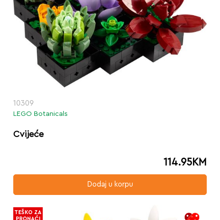
10309
LEGO Botanicals
Cvijeće
114.95
KM
Dodaj u korpu
TEŠKO ZA
PRONAĆI