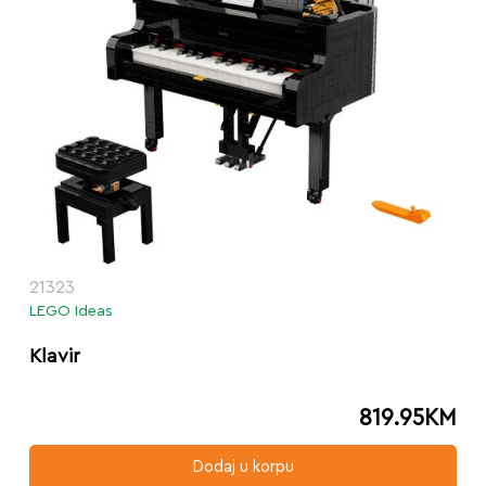
21323
LEGO Ideas
Klavir
819.95
KM
Dodaj u korpu