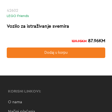
42602
LEGO Friends
Vozilo za istraživanje svemira
87.96
KM
109.95
KM
Dodaj u korpu
KORISNI LINKOVI:
O nama
Načini plaćanja