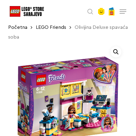
account
Skip
Menu
to
search
main
Početna
LEGO Friends
Olivijina Deluxe spavaća
content
soba