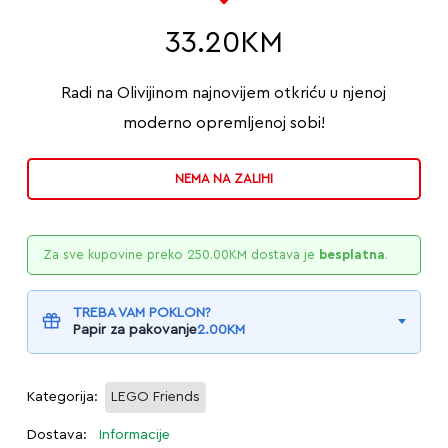
33.20
KM
Radi na Olivijinom najnovijem otkriću u njenoj
moderno opremljenoj sobi!
NEMA NA ZALIHI
Za sve kupovine preko
250.00
KM
dostava je
besplatna
.
TREBA VAM POKLON?
Papir za pakovanje
2.00
KM
Kategorija:
LEGO Friends
Dostava:
Informacije