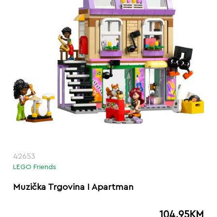
42653
LEGO Friends
Muzička Trgovina I Apartman
104.95
KM