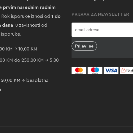
te
prvim narednim radnim
PRIJAVA ZA NEWSLETTER
. Rok isporuke iznosi od
1 do
a dana
, u zavisnosti od
e isporuke.
00 KM → 10,00 KM
00 KM do 250,00 KM → 5,00
250,00 KM → besplatna
a