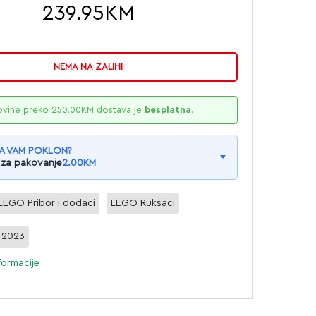
239.95
KM
NEMA NA ZALIHI
ovine preko
250.00
KM
dostava je
besplatna
.
A VAM POKLON?
 za pakovanje
2.00
KM
LEGO Pribor i dodaci
LEGO Ruksaci
l 2023
formacije