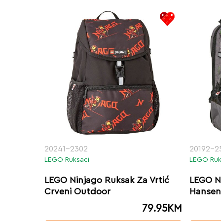
20241-2302
20192-2
LEGO Ruksaci
LEGO Ruk
LEGO Ninjago Ruksak Za Vrtić
LEGO Ni
Crveni Outdoor
Hansen
79.95
KM