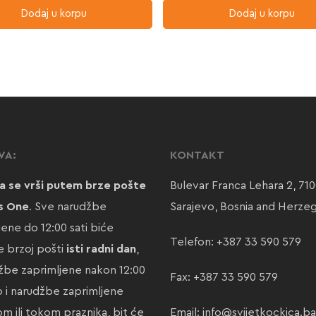
Dodaj u korpu
Dodaj u korpu
VA:
KONTAKT
a se vrši putem brze pošte
Bulevar Franca Lehara 2, 71
s One
. Sve narudžbe
Sarajevo, Bosnia and Herze
jene do 12:00 sati biće
Telefon:
+387 33 590 579
 brzoj pošti
isti radni dan
,
žbe zaprimljene nakon 12:00
Fax: +387 33 590 579
ao i narudžbe zaprimljene
m ili tokom praznika, bit će
Email:
info@svijetkockica.ba