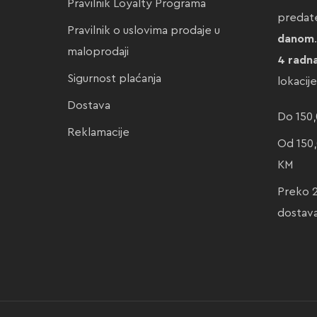
Pravilnik Loyalty Programa
preda
Pravilnik o uslovima prodaje u
danom
maloprodaji
4 radn
Sigurnost plaćanja
lokacij
Dostava
Do 150,
Reklamacije
Od 150,
KM
Preko 
dostav