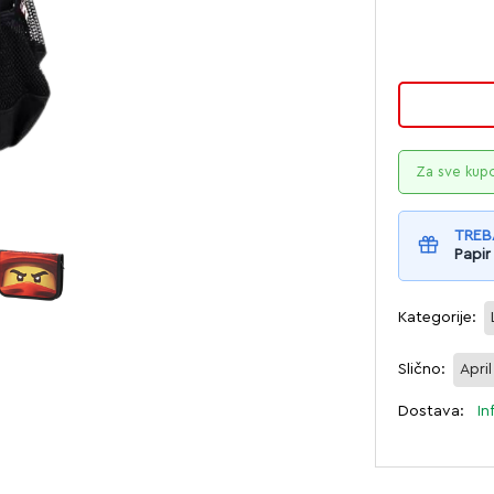
Za sve kup
TREB
Papir
Kategorije:
Slično:
Apri
Dostava:
In