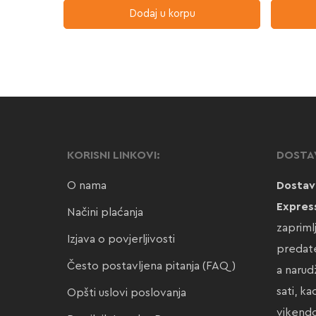
Dodaj u korpu
KORISNI LINKOVI:
DOSTA
O nama
Dostav
Expres
Načini plaćanja
zapriml
Izjava o povjerljivosti
predate
Često postavljena pitanja (FAQ)
a narud
sati, k
Opšti uslovi poslovanja
vikendo