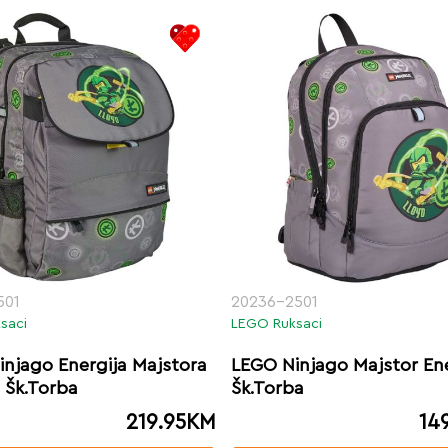
501
20236-2501
saci
LEGO Ruksaci
njago Energija Majstora
LEGO Ninjago Majstor Ene
 Šk.Torba
Šk.Torba
219.95
KM
14