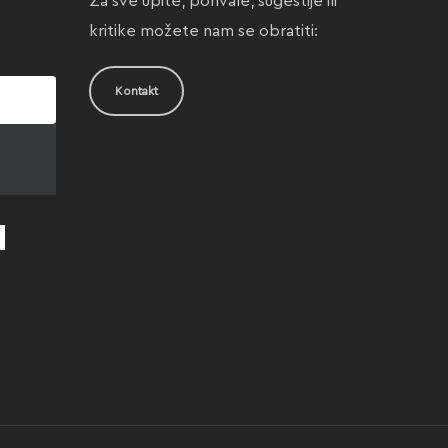
Za sve upite, pohvale, sugestije ili
kritike možete nam se obratiti:
Kontakt