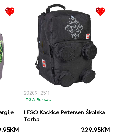
20209-2511
LEGO Ruksaci
rgije
LEGO Kockice Petersen Školska
Torba
9.95
KM
229.95
KM