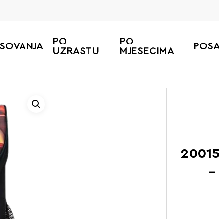
PO
PO
ESOVANJA
POS
UZRASTU
MJESECIMA
Početna
LEGO Ruk
20015
–