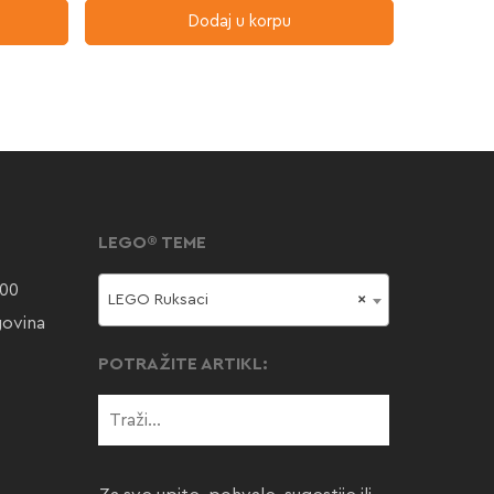
Dodaj u korpu
LEGO® TEME
000
LEGO Ruksaci
×
govina
POTRAŽITE ARTIKL: