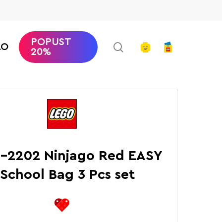
POPUST
search
account
AO
20%
saci
Ninjago Red EASY – School Bag 3 Pcs set
-2202 Ninjago Red EASY
 School Bag 3 Pcs set